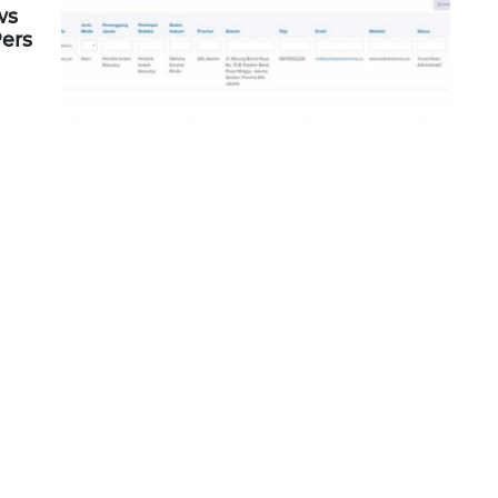
ws
Pers