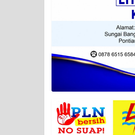
KARIR
DISCLAIMER
Wahana
News
Regional
WN
SUMUT
WN
JAKARTA
WN
JABAR