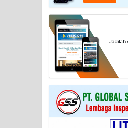
INDEKS
BERITA
KONTAK
KAMI
Jadilah
INFO
IKLAN
TENTANG
KAMI
PEDOMAN
MEDIA
SIBER
REDAKSI