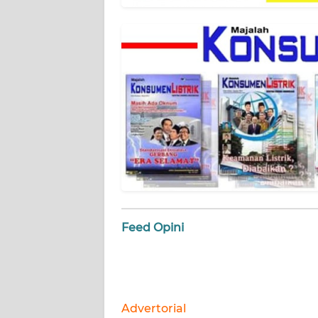
WN
BANTEN
WN
NTT
WN
KEPRI
WN
PAPUA
WN
Feed Opini
PAPUA
BARAT
WN
RIAU
Advertorial