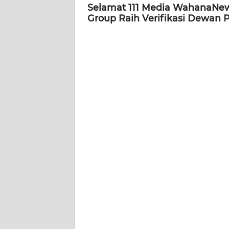
Selamat 111 Media WahanaNe
WN
Group Raih Verifikasi Dewan 
SERAMBI
WN
JAMBI
WN
SULTRA
WN
NTB
WN
SULTENG
WN
SULBAR