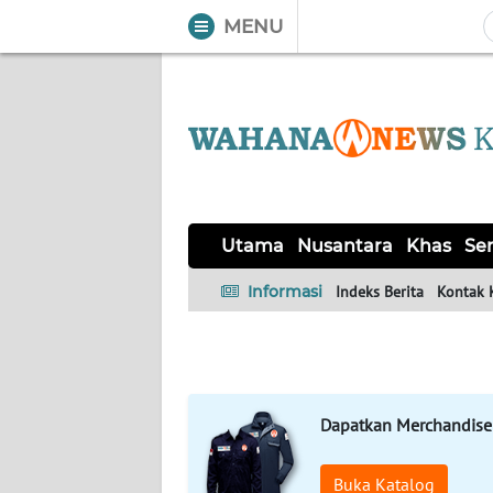
MENU
WAHANA
Tutup
TV
UTAMA
NUSANTARA
Utama
Nusantara
Khas
Ser
KHAS
Informasi
Indeks Berita
Kontak 
SERBA-
SERBI
Dapatkan Merchandise
OPINI
Buka Katalog
Informasi