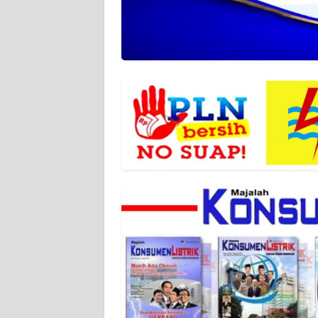
WN
SERAMBI
WN
JAMBI
WN
SULTRA
WN
NTB
WN
SULTENG
WN
SULBAR