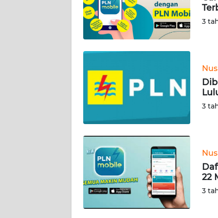
Ter
WN
NUSANTARA
3 ta
WN
JOGJA
Nus
WN
Dib
JATIM
Lul
3 ta
WN
BALI
WN
Nus
KALBAR
Daf
22 
WN
3 ta
KALTENG