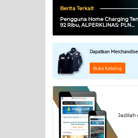
Berita Terkait
KARIR
Pengguna Home Charging Te
92 Ribu, ALPERKLINAS: PLN
DISCLAIMER
Membawa EV Lebih Dekat ke
Masyarakat
Wahana
News
Dapatkan Merchandise
Regional
Buka Katalog
WN
SUMUT
WN
JAKARTA
Jadilah
WN
JABAR