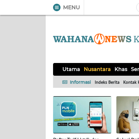
MENU
WAHANA
Tutup
TV
UTAMA
NUSANTARA
Utama
Nusantara
Khas
Ser
KHAS
Informasi
Indeks Berita
Kontak 
SERBA-
SERBI
OPINI
Informasi