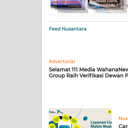
WN
BABEL
WN
Feed Nusantara
SUMBAR
WN
SUMSEL
Advertorial
Selamat 111 Media WahanaNe
WN
Group Raih Verifikasi Dewan 
BENGKULU
WN
LAMPUNG
WN
JATENG
Nus
Car