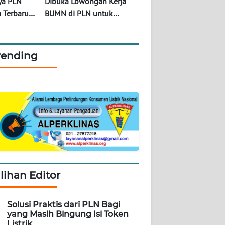
ya PLN
Dibuka Lowongan Kerja
 Terbaru
BUMN di PLN untuk
Lulusan S1 Terbaru Juni
2023
rending
ilihan Editor
Solusi Praktis dari PLN Bagi
yang Masih Bingung Isi Token
Listrik