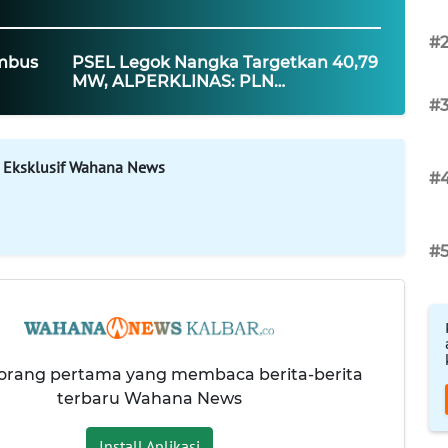
#
mbus
PSEL Legok Nangka Targetkan 40,79
MW, ALPERKLINAS: PLN
Menghubungkan Solusi Sampah dan
#
Ketahanan Energi
 Eksklusif Wahana News
#
#
 orang pertama yang membaca berita-berita
terbaru Wahana News
Install Aplikasi