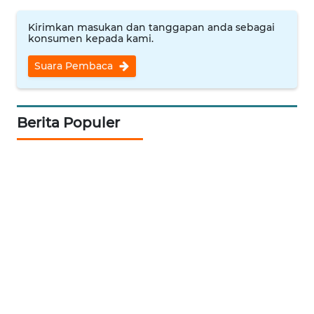
WN
TAPANULI
Kirimkan masukan dan tanggapan anda sebagai
konsumen kepada kami.
TENGAH
Suara Pembaca
WN DELI
SERDANG
Berita Populer
WN
TEBING
TINGGI
WN
PAKPAK
WN
KARAWANG
WN