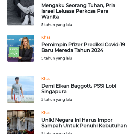
Mengaku Seorang Tuhan, Pria
Israel Leluasa Perkosa Para
WN
Wanita
SERAMBI
5 tahun yang lalu
WN
Khas
JAMBI
Pemimpin Pfizer Prediksi Covid-19
Baru Mereda Tahun 2024
5 tahun yang lalu
WN
SULTRA
Khas
WN
Demi Elkan Baggott, PSSI Lobi
NTB
Singapura
5 tahun yang lalu
WN
SULTENG
Khas
Unik! Negara Ini Harus Impor
Sampah Untuk Penuhi Kebutuhan
WN
SULBAR
5 tahun yang lalu