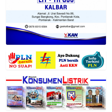
REDAKSI
KARIR
DISCLAIMER
Wahana
News
Regional
WN
SUMUT
WN
JAKARTA
WN
JABAR