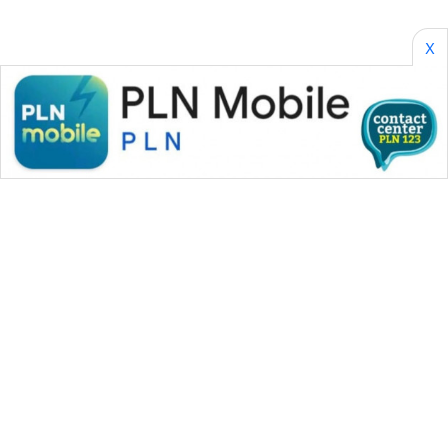
Wahana
X
Media
Group
WAHANA
NEWS
WAHANA
TANI
WAHANA
ADVOKAT
WAHANA
INFRASTRUKTUR
WAHANA MEDIA GROUP
WAHANA
|
|
|
WAHANA NEWS co
WAHANA TANI
WAHANA ADVOKAT
KONSUMEN