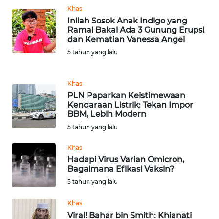
Khas
WN
Inilah Sosok Anak Indigo yang
KALTARA
Ramal Bakal Ada 3 Gunung Erupsi
dan Kematian Vanessa Angel
5 tahun yang lalu
WN
KALSEL
Khas
WN
PLN Paparkan Keistimewaan
KALTIM
Kendaraan Listrik: Tekan Impor
BBM, Lebih Modern
5 tahun yang lalu
WN
SULSEL
Khas
Hadapi Virus Varian Omicron,
WN
Bagaimana Efikasi Vaksin?
GORONTALO
5 tahun yang lalu
WN
Khas
SULUT
Viral! Bahar bin Smith: Khianati