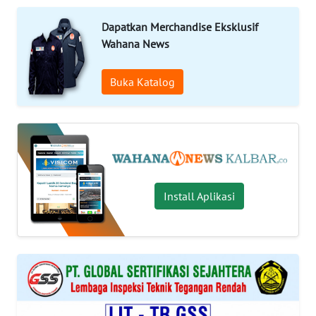
Informasi
Dapatkan Merchandise Eksklusif
Wahana News
INDEKS
BERITA
Buka Katalog
KONTAK
KAMI
INFO
IKLAN
Install Aplikasi
TENTANG
KAMI
PEDOMAN
MEDIA
SIBER