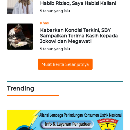
Habib Rizieq, Saya Habisi Kalian!
WN
5 tahun yang lalu
MALUKU
Khas
Kabarkan Kondisi Terkini, SBY
WN
Sampaikan Terima Kasih kepada
MALUT
Jokowi dan Megawati
5 tahun yang lalu
WN
DAIRI
Muat Berita Selanjutnya
WN
DANAU
TOBA
Trending
WN
NIAS
WN