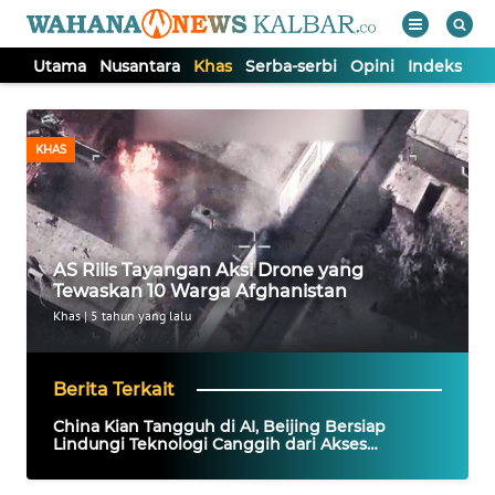
Utama
Nusantara
Khas
Serba-serbi
Opini
Indeks
WAHANA
Tutup
TV
KHAS
UTAMA
NUSANTARA
AS Rilis Tayangan Aksi Drone yang
Tewaskan 10 Warga Afghanistan
KHAS
Khas
|
5 tahun yang lalu
SERBA-
Berita Terkait
SERBI
China Kian Tangguh di AI, Beijing Bersiap
Lindungi Teknologi Canggih dari Akses
Amerika
OPINI