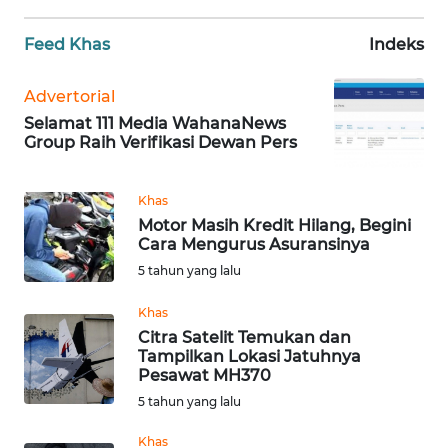
WN
Feed Khas
Indeks
BANTEN
Advertorial
WN
Selamat 111 Media WahanaNews
NTT
Group Raih Verifikasi Dewan Pers
WN
Khas
KEPRI
Motor Masih Kredit Hilang, Begini
Cara Mengurus Asuransinya
WN
5 tahun yang lalu
PAPUA
Khas
WN
Citra Satelit Temukan dan
PAPUA
Tampilkan Lokasi Jatuhnya
BARAT
Pesawat MH370
5 tahun yang lalu
WN
Khas
RIAU