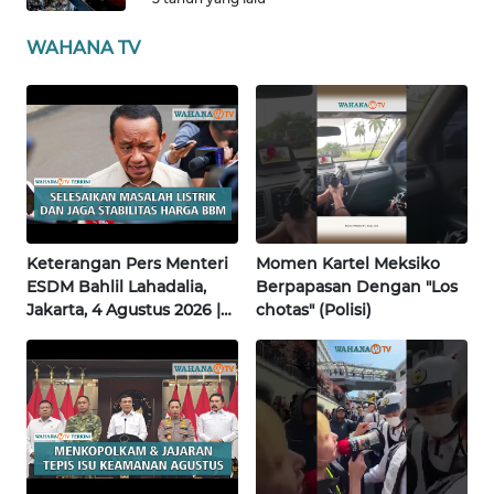
WAHANA TV
WN
BABEL
WN
SUMBAR
WN
SUMSEL
Keterangan Pers Menteri
Momen Kartel Meksiko
ESDM Bahlil Lahadalia,
Berpapasan Dengan "Los
WN
Jakarta, 4 Agustus 2026 |
chotas" (Polisi)
BENGKULU
Wahana Terkini
WN
LAMPUNG
WN
JATENG