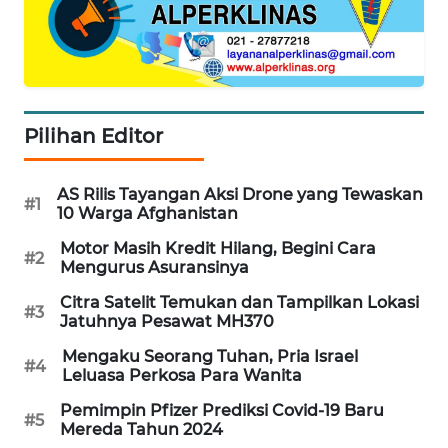
LANGKAT
WN
TAPANULI
SELATAN
Pilihan Editor
WN
TANJUNG
LESUNG
AS Rilis Tayangan Aksi Drone yang Tewaskan
#1
10 Warga Afghanistan
WN
Motor Masih Kredit Hilang, Begini Cara
#2
KARO
Mengurus Asuransinya
Citra Satelit Temukan dan Tampilkan Lokasi
#3
WN
Jatuhnya Pesawat MH370
SIMALUNGUN
Mengaku Seorang Tuhan, Pria Israel
#4
Leluasa Perkosa Para Wanita
WN
Pemimpin Pfizer Prediksi Covid-19 Baru
LABUHANBATU
#5
Mereda Tahun 2024