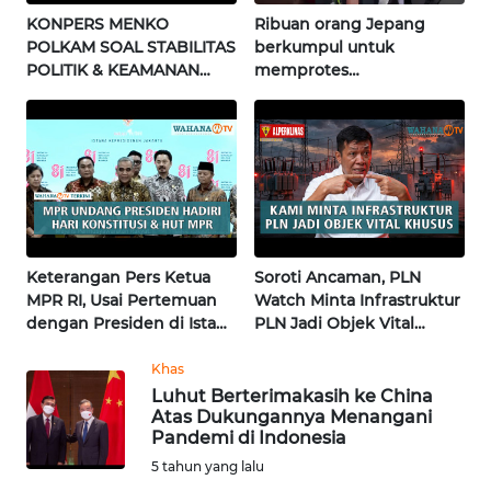
KONPERS MENKO
Ribuan orang Jepang
POLKAM SOAL STABILITAS
berkumpul untuk
WN
POLITIK & KEAMANAN
memprotes
NUSANTARA
NASIONAL | Wahana
pembangunan masjid
Terkini
pertama di Fujisawa
WN
JOGJA
WN
JATIM
Keterangan Pers Ketua
Soroti Ancaman, PLN
WN
MPR RI, Usai Pertemuan
Watch Minta Infrastruktur
BALI
dengan Presiden di Istana
PLN Jadi Objek Vital
| Wahana Terkini
Khusus | Alperklinas
Research
Khas
WN
KALBAR
Luhut Berterimakasih ke China
Atas Dukungannya Menangani
Pandemi di Indonesia
WN
5 tahun yang lalu
KALTENG