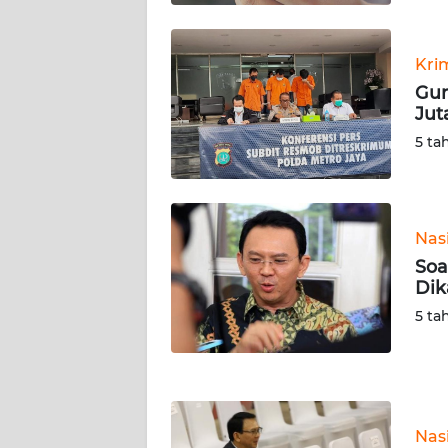
WN
KALTARA
Kri
WN
Gun
KALSEL
Jut
5 ta
WN
KALTIM
WN
Nas
SULSEL
Soa
Dik
WN
5 ta
GORONTALO
WN
SULUT
Nas