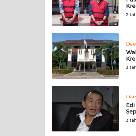
Kred
KARIR
2 ta
DISCLAIMER
Wahana
Dae
News
Wal
Regional
Kre
3 ta
WN
SUMUT
WN
Dae
JAKARTA
Edi
Sep
WN
3 ta
JABAR