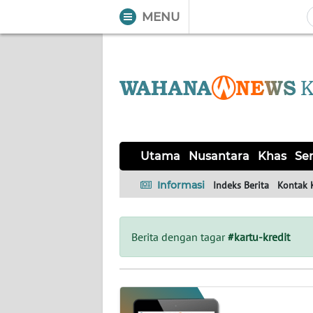
MENU
WAHANA
Tutup
TV
UTAMA
NUSANTARA
Utama
Nusantara
Khas
Ser
KHAS
Informasi
Indeks Berita
Kontak 
SERBA-
SERBI
Berita dengan tagar
#kartu-kredit
OPINI
Informasi