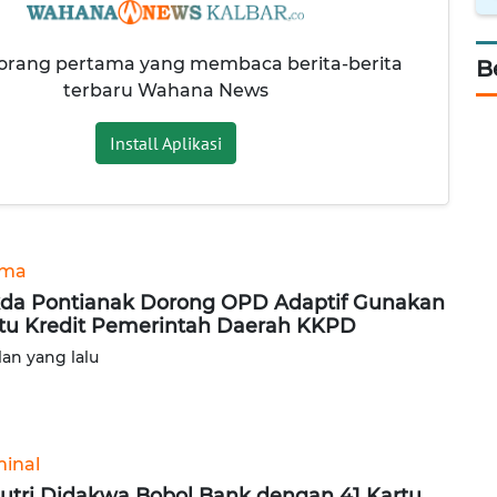
 orang pertama yang membaca berita-berita
B
terbaru Wahana News
Install Aplikasi
ama
da Pontianak Dorong OPD Adaptif Gunakan
tu Kredit Pemerintah Daerah KKPD
lan yang lalu
minal
utri Didakwa Bobol Bank dengan 41 Kartu