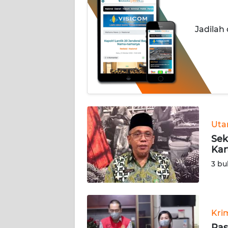
INDEKS
Jadilah
BERITA
KONTAK
KAMI
INFO
IKLAN
Ut
TENTANG
Sek
KAMI
Kar
3 bu
PEDOMAN
MEDIA
SIBER
Kri
REDAKSI
Pas