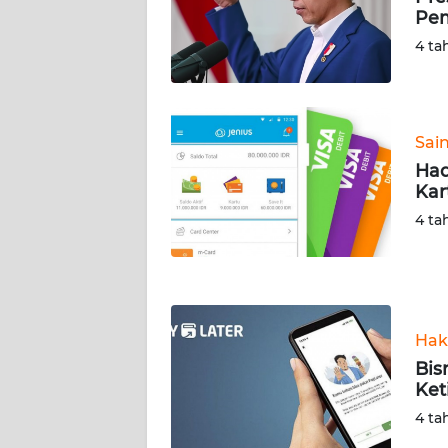
Pem
WN
SERAMBI
4 ta
WN
JAMBI
Sai
Had
WN
Kar
SULTRA
4 ta
WN
NTB
WN
Hak
SULTENG
Bis
Ket
WN
SULBAR
4 ta