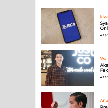
WN
BANTEN
Eku
WN
Sya
NTT
Onl
4 ta
WN
KEPRI
WN
Wal
PAPUA
Aks
Fak
WN
4 ta
PAPUA
BARAT
WN
Anu
RIAU
Pre