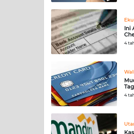
WN
BABEL
Eku
Ini
WN
Che
SUMBAR
4 ta
WN
SUMSEL
Wal
WN
BENGKULU
Mud
Tag
WN
4 ta
LAMPUNG
WN
JATENG
Ut
Kas