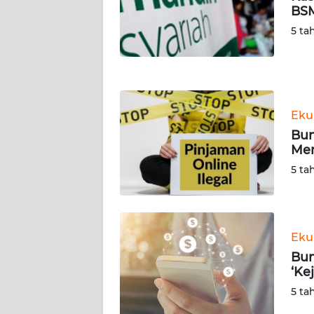
BSM
WN
NUSANTARA
5 ta
WN
JOGJA
Eku
WN
JATIM
Bun
Men
WN
5 ta
BALI
WN
KALBAR
Eku
Bun
‘Ke
WN
KALTENG
5 ta