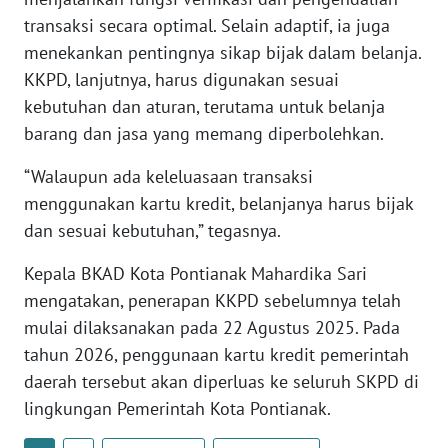
transaksi secara optimal. Selain adaptif, ia juga
WN
menekankan pentingnya sikap bijak dalam belanja.
BABEL
KKPD, lanjutnya, harus digunakan sesuai
kebutuhan dan aturan, terutama untuk belanja
WN
barang dan jasa yang memang diperbolehkan.
SUMBAR
“Walaupun ada keleluasaan transaksi
WN
menggunakan kartu kredit, belanjanya harus bijak
SUMSEL
dan sesuai kebutuhan,” tegasnya.
WN
Kepala BKAD Kota Pontianak Mahardika Sari
BENGKULU
mengatakan, penerapan KKPD sebelumnya telah
mulai dilaksanakan pada 22 Agustus 2025. Pada
WN
tahun 2026, penggunaan kartu kredit pemerintah
LAMPUNG
daerah tersebut akan diperluas ke seluruh SKPD di
lingkungan Pemerintah Kota Pontianak.
WN
JATENG