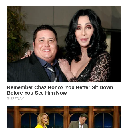
WN
INDRAMAYU
WN
KUNINGAN
WN
MAJALENGKA
WN
SUBANG
WN
SUKABUMI
WN
PURWAKARTA