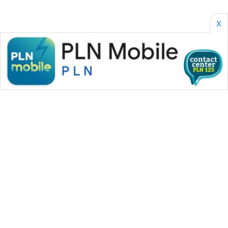
X
WAHANA MEDIA GROUP
|
|
|
WAHANA NEWS co
WAHANA TANI
WAHANA ADVOKAT