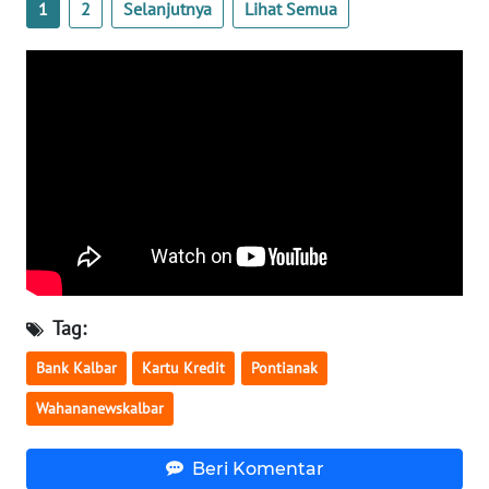
1
2
Selanjutnya
Lihat Semua
WN
NUSANTARA
WN
JOGJA
WN
JATIM
WN
BALI
Tag:
Bank Kalbar
Kartu Kredit
Pontianak
WN
KALBAR
Wahananewskalbar
WN
Beri Komentar
KALTENG