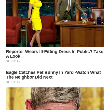
WN
PRIANGAN
TIMUR
WN
SEMARANG
WN
SOLO
WN
BOROBUDUR
WN
MADURA
WN
SURABAYA