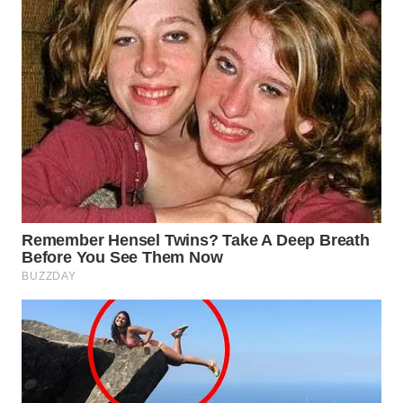
WN
TAPANULI
TENGAH
WN DELI
SERDANG
WN
TEBING
TINGGI
WN
PAKPAK
WN
KARAWANG
WN