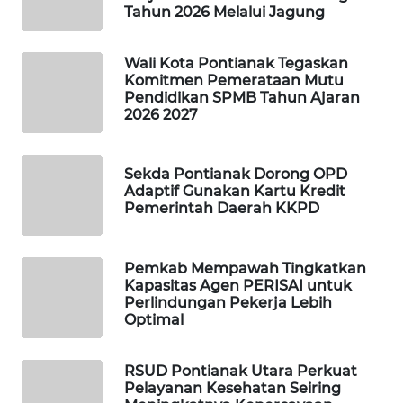
ID
Tahun 2026 Melalui Jagung
MAWAKA
Wali Kota Pontianak Tegaskan
ID
Komitmen Pemerataan Mutu
Pendidikan SPMB Tahun Ajaran
2026 2027
MARTABAT
NET
Sekda Pontianak Dorong OPD
PLN
Adaptif Gunakan Kartu Kredit
WATCH
Pemerintah Daerah KKPD
MKLI
Pemkab Mempawah Tingkatkan
Kapasitas Agen PERISAI untuk
LPKKI
Perlindungan Pekerja Lebih
Optimal
LKKI
RSUD Pontianak Utara Perkuat
Pelayanan Kesehatan Seiring
KOPEKLIN