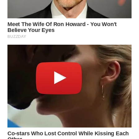
Wahana
Media
Group
WAHANA
NEWS
WAHANA
TANI
WAHANA
ADVOKAT
WAHANA
INFRASTRUKTUR
WAHANA
KONSUMEN