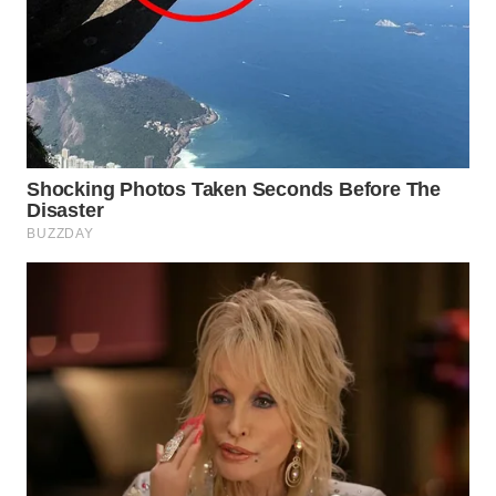
BEKASI
WN
BOGOR
WN
DEPOK
WN
TAPANULI
UTARA
WN
SAMOSIR
WN
PADANG
LAWAS