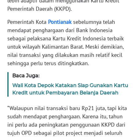
lebih adaptif dalam menggunakan Kartu Kredit
REDAKSI
Pemerintah Daerah (KKPD).
KARIR
Pemerintah Kota
Pontianak
sebelumnya telah
mendapat penghargaan dari Bank Indonesia
DISCLAIMER
sebagai pelaksana Kartu Kredit Indonesia terbaik
untuk wilayah Kalimantan Barat. Meski demikian,
Wahana
nilai transaksi yang dilakukan masih relatif kecil
News
sehingga perlu terus ditingkatkan.
Regional
Baca Juga:
WN
Wali Kota Depok Katakan Siap Gunakan Kartu
SUMUT
Kredit untuk Pembayaran Belanja Daerah
WN
“Walaupun nilai transaksi baru Rp21 juta, tapi kita
JAKARTA
sudah mendapat penghargaan. Karena itu, tahun
ini perlu ada peningkatan penggunaan KKPD dari
WN
JABAR
tujuh OPD sebagai pilot project menjadi seluruh