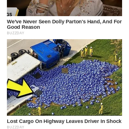
WN
SUMEDANG
WN
CIANJUR
WN
KEPULAUAN
SERIBU
WN
TANGERANG
WN
BINJAI
WN
CIREBON