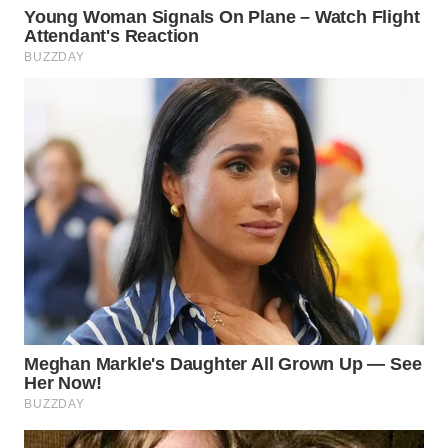
LANGKAT
WN
TAPANULI
SELATAN
WN
TANJUNG
LESUNG
WN
KARO
WN
SIMALUNGUN
WN
LABUHANBATU