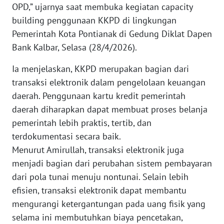
OPD,” ujarnya saat membuka kegiatan capacity
WN
building penggunaan KKPD di lingkungan
BANTEN
Pemerintah Kota Pontianak di Gedung Diklat Dapen
Bank Kalbar, Selasa (28/4/2026).
WN
NTT
Ia menjelaskan, KKPD merupakan bagian dari
transaksi elektronik dalam pengelolaan keuangan
WN
daerah. Penggunaan kartu kredit pemerintah
KEPRI
daerah diharapkan dapat membuat proses belanja
pemerintah lebih praktis, tertib, dan
WN
terdokumentasi secara baik.
PAPUA
Menurut Amirullah, transaksi elektronik juga
menjadi bagian dari perubahan sistem pembayaran
WN
dari pola tunai menuju nontunai. Selain lebih
PAPUA
BARAT
efisien, transaksi elektronik dapat membantu
mengurangi ketergantungan pada uang fisik yang
WN
selama ini membutuhkan biaya pencetakan,
RIAU