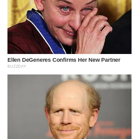
WN
NATUNA
WN
BINTAN
WN
MANDALIKA
WN
LIKUPANG
WN
LABUANBAJO
WN
BORNEO