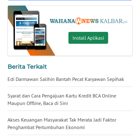
WN
KALTARA
WN
Install Aplikasi
KALSEL
WN
KALTIM
Berita Terkait
Edi Darmawan Salihin Bantah Pecat Karyawan Sepihak
WN
SULSEL
Syarat dan Cara Pengajuan Kartu Kredit BCA Online
Maupun Offline, Baca di Sini
WN
GORONTALO
Akses Keuangan Masyarakat Tak Merata Jadi Faktor
Penghambat Pertumbuhan Ekonomi
WN
SULUT