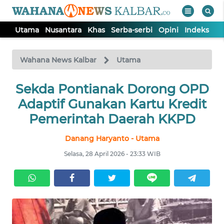
Utama
Nusantara
Khas
Serba-serbi
Opini
Indeks
WAHANA
Tutup
TV
Wahana News Kalbar
Utama
UTAMA
Sekda Pontianak Dorong OPD
Adaptif Gunakan Kartu Kredit
NUSANTARA
Pemerintah Daerah KKPD
Danang Haryanto - Utama
KHAS
Selasa, 28 April 2026 - 23:33 WIB
SERBA-
SERBI
OPINI