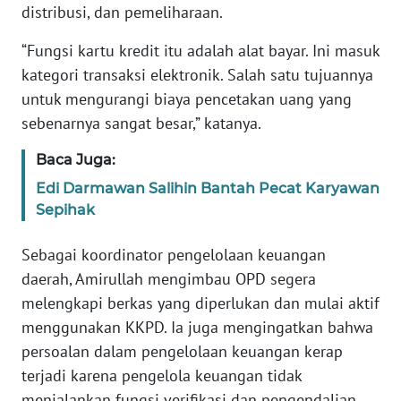
distribusi, dan pemeliharaan.
WN
“Fungsi kartu kredit itu adalah alat bayar. Ini masuk
SERAMBI
kategori transaksi elektronik. Salah satu tujuannya
untuk mengurangi biaya pencetakan uang yang
WN
sebenarnya sangat besar,” katanya.
JAMBI
Baca Juga:
WN
Edi Darmawan Salihin Bantah Pecat Karyawan
SULTRA
Sepihak
WN
Sebagai koordinator pengelolaan keuangan
NTB
daerah, Amirullah mengimbau OPD segera
melengkapi berkas yang diperlukan dan mulai aktif
WN
menggunakan KKPD. Ia juga mengingatkan bahwa
SULTENG
persoalan dalam pengelolaan keuangan kerap
terjadi karena pengelola keuangan tidak
WN
SULBAR
menjalankan fungsi verifikasi dan pengendalian