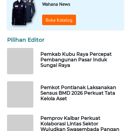
Wahana News
WAHANA
DESA
Buka Katalog
WISATA
Pilihan Editor
LAPAK
WAHANA
Pemkab Kubu Raya Percepat
Pembangunan Pasar Induk
Wahana
Sungai Raya
Network
KONSUMEN
Pemkot Pontianak Laksanakan
LISTRIK
Sensus BMD 2026 Perkuat Tata
Kelola Aset
MASYARAKAT
KELISTRIKAN
Pemprov Kalbar Perkuat
Kolaborasi Lintas Sektor
WALINKI
Wujudkan Swasembada Pangan