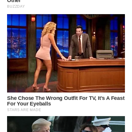
WAHANA
LISTRIK
WAHANA
TRAVEL
WAHANA
TV
WAHANANEWS
ID
WAHANANEWS
CO ID
WAHANANEWS
NET