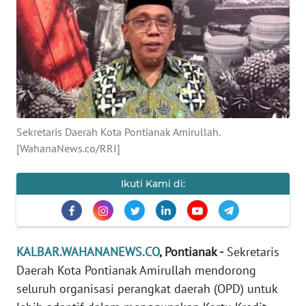
Informasi
INDEKS
BERITA
KONTAK
KAMI
Sekretaris Daerah Kota Pontianak Amirullah.
[WahanaNews.co/RRI]
INFO
IKLAN
Ikuti Kami di:
TENTANG
KAMI
KALBAR.WAHANANEWS.CO
, Pontianak -
Sekretaris
PEDOMAN
MEDIA
Daerah Kota Pontianak Amirullah mendorong
SIBER
seluruh organisasi perangkat daerah (OPD) untuk