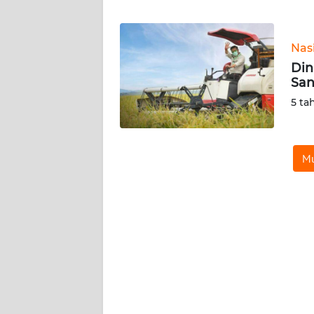
WN
BANTEN
Nas
WN
Din
NTT
San
5 ta
WN
KEPRI
Mu
WN
PAPUA
WN
PAPUA
BARAT
WN
RIAU