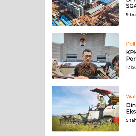
SGA
KARIR
9 bu
DISCLAIMER
Wahana
Pol
News
KPK
Regional
Per
12 b
WN
SUMUT
WN
Wah
JAKARTA
Din
Eks
WN
5 ta
JABAR