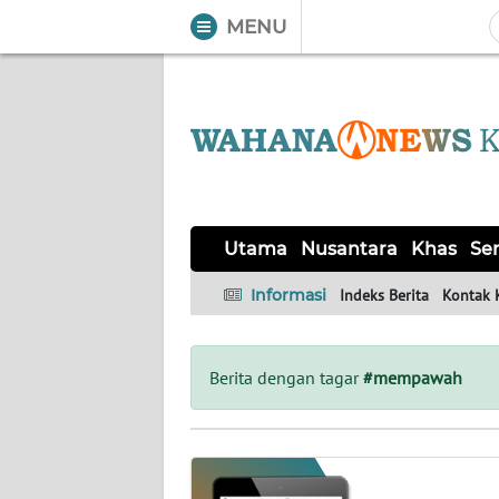
MENU
WAHANA
Tutup
TV
UTAMA
NUSANTARA
Utama
Nusantara
Khas
Ser
KHAS
Informasi
Indeks Berita
Kontak 
SERBA-
SERBI
Berita dengan tagar
#mempawah
OPINI
Informasi