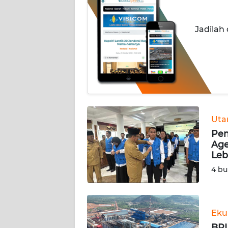
INDEKS
Jadilah
BERITA
KONTAK
KAMI
INFO
IKLAN
Ut
Pem
TENTANG
Age
KAMI
Leb
4 bu
PEDOMAN
MEDIA
SIBER
Eku
REDAKSI
BPI