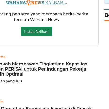
 orang pertama yang membaca berita-berita
B
terbaru Wahana News
Install Aplikasi
ama
kab Mempawah Tingkatkan Kapasitas
n PERISAI untuk Perlindungan Pekerja
ih Optimal
lan yang lalu
in
 Danantara Berencana Investasi di Proyek