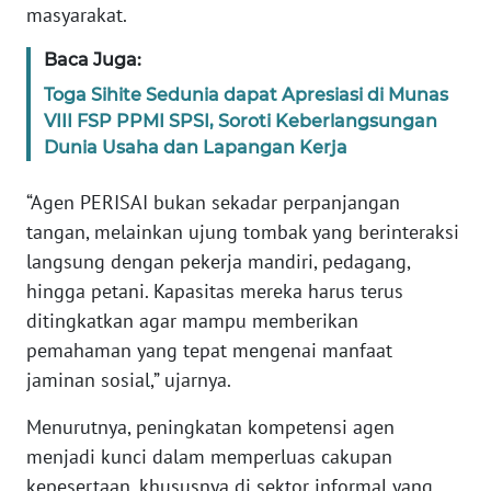
masyarakat.
WN
Baca Juga:
BANTEN
Toga Sihite Sedunia dapat Apresiasi di Munas
WN
VIII FSP PPMI SPSI, Soroti Keberlangsungan
NTT
Dunia Usaha dan Lapangan Kerja
“Agen PERISAI bukan sekadar perpanjangan
WN
KEPRI
tangan, melainkan ujung tombak yang berinteraksi
langsung dengan pekerja mandiri, pedagang,
WN
hingga petani. Kapasitas mereka harus terus
PAPUA
ditingkatkan agar mampu memberikan
pemahaman yang tepat mengenai manfaat
WN
jaminan sosial,” ujarnya.
PAPUA
BARAT
Menurutnya, peningkatan kompetensi agen
menjadi kunci dalam memperluas cakupan
WN
kepesertaan, khususnya di sektor informal yang
RIAU