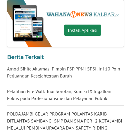
WN
KALTARA
Install Aplikasi
WN
KALSEL
WN
Berita Terkait
KALTIM
Arnod Sihite Aklamasi Pimpin FSP PPMI SPSI, Ini 10 Poin
Perjuangan Kesejahteraan Buruh
WN
SULSEL
Pelatihan Fire Walk Tuai Sorotan, Komisi IX Ingatkan
Fokus pada Profesionalisme dan Pelayanan Publik
WN
GORONTALO
POLDA JAMBI GELAR PROGRAM POLANTAS KARIB
WN
DITLANTAS SAMBANGI SMP DAN SMA PGRI 2 KOTA JAMBI
SULUT
MELALUI PEMBINA UPACARA DAN SAFETY RIDING