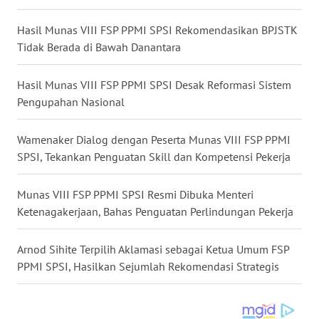
WN
Hasil Munas VIII FSP PPMI SPSI Rekomendasikan BPJSTK
MALUKU
Tidak Berada di Bawah Danantara
WN
Hasil Munas VIII FSP PPMI SPSI Desak Reformasi Sistem
MALUT
Pengupahan Nasional
WN
Wamenaker Dialog dengan Peserta Munas VIII FSP PPMI
DAIRI
SPSI, Tekankan Penguatan Skill dan Kompetensi Pekerja
WN
Munas VIII FSP PPMI SPSI Resmi Dibuka Menteri
DANAU
Ketenagakerjaan, Bahas Penguatan Perlindungan Pekerja
TOBA
Arnod Sihite Terpilih Aklamasi sebagai Ketua Umum FSP
WN
PPMI SPSI, Hasilkan Sejumlah Rekomendasi Strategis
NIAS
WN