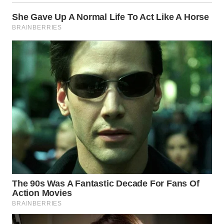
LANGKAT
WN
TAPANULI
SELATAN
WN
TANJUNG
LESUNG
WN
KARO
WN
SIMALUNGUN
WN
LABUHANBATU