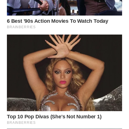
WN
SUMEDANG
WN
CIANJUR
WN
KEPULAUAN
SERIBU
WN
TANGERANG
WN
BINJAI
WN
CIREBON