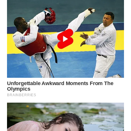
WN
INDRAMAYU
WN
KUNINGAN
WN
MAJALENGKA
WN
SUBANG
WN
SUKABUMI
WN
PURWAKARTA