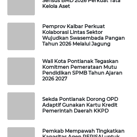
Sensus BMD 2026 Perkuat Tata
Kelola Aset
PORTAL
KONSUMEN
Pemprov Kalbar Perkuat
Kolaborasi Lintas Sektor
FORWAMKI
Wujudkan Swasembada Pangan
Tahun 2026 Melalui Jagung
ALPERKLINAS
Wali Kota Pontianak Tegaskan
FORJASIDA
Komitmen Pemerataan Mutu
Pendidikan SPMB Tahun Ajaran
2026 2027
TAMBANG
NEWS
Sekda Pontianak Dorong OPD
Adaptif Gunakan Kartu Kredit
SITUNGIR
Pemerintah Daerah KKPD
NEWS
SIDIKALANG
Pemkab Mempawah Tingkatkan
NEWS
Kapasitas Agen PERISAI untuk