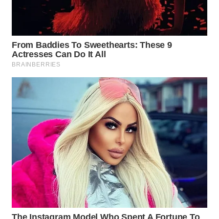
WN
NATUNA
WN
BINTAN
WN
MANDALIKA
WN
LIKUPANG
WN
LABUANBAJO
WN
BORNEO