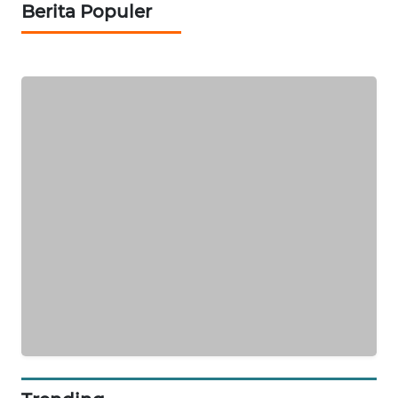
Berita Populer
KARING
NEWS
JURNAL
MARITIM
HUMBANG
NEWS
GARONGGANG
NEWS
FISUELRI
ID
ENERGI
NEWS