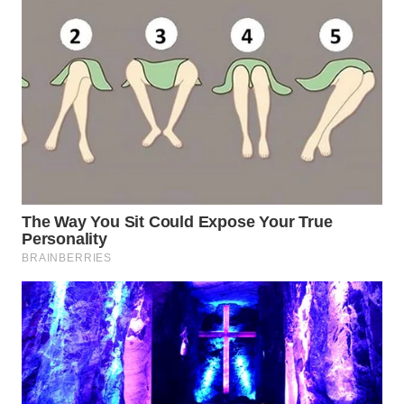
WAHANA
LISTRIK
WAHANA
TRAVEL
WAHANA
TV
WAHANANEWS
ID
WAHANANEWS
CO ID
WAHANANEWS
NET