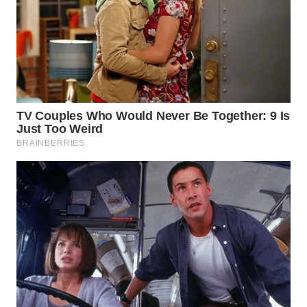
BEKASI
WN
BOGOR
WN
DEPOK
WN
TAPANULI
UTARA
WN
SAMOSIR
WN
PADANG
LAWAS