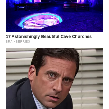
WAHANA
SPORT
WAHANA
UMKM
WAHANA
SELEB
WAHANA
PERSONA
WAHANA
OTOMOTIF
WAHANA
HEALTH