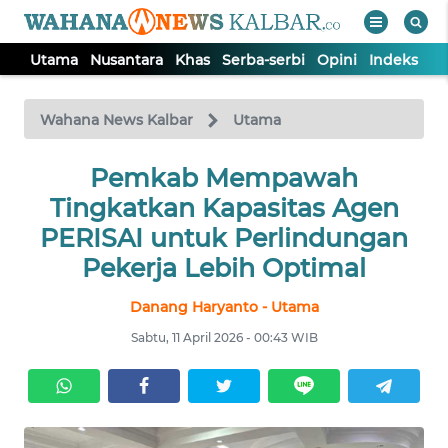
Utama
Nusantara
Khas
Serba-serbi
Opini
Indeks
WAHANA
Tutup
TV
Wahana News Kalbar
Utama
UTAMA
Pemkab Mempawah
Tingkatkan Kapasitas Agen
NUSANTARA
PERISAI untuk Perlindungan
Pekerja Lebih Optimal
KHAS
Danang Haryanto - Utama
Sabtu, 11 April 2026 - 00:43 WIB
SERBA-
SERBI
OPINI