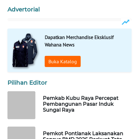
ID
Advertorial
MAWAKA
ID
Dapatkan Merchandise Eksklusif
MARTABAT
Wahana News
NET
Buka Katalog
PLN
WATCH
Pilihan Editor
MKLI
Pemkab Kubu Raya Percepat
LPKKI
Pembangunan Pasar Induk
Sungai Raya
LKKI
Pemkot Pontianak Laksanakan
KOPEKLIN