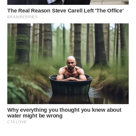
WAHANA
DESA
WISATA
LAPAK
WAHANA
Wahana
Network
KONSUMEN
LISTRIK
MASYARAKAT
KELISTRIKAN
WALINKI