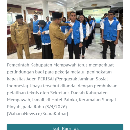
Informasi
INDEKS
BERITA
KONTAK
KAMI
INFO
Pemerintah Kabupaten Mempawah terus memperkuat
IKLAN
perlindungan bagi para pekerja melalui peningkatan
kapasitas Agen PERISAI (Penggerak Jaminan Sosial
TENTANG
Indonesia). Upaya tersebut ditandai dengan pembukaan
KAMI
pelatihan teknis oleh Sekretaris Daerah Kabupaten
Mempawah, Ismail, di Hotel Patoka, Kecamatan Sungai
Pinyuh, pada Rabu (8/4/2026).
PEDOMAN
MEDIA
[WahanaNews.co/SuaraKalbar]
SIBER
Ikuti Kami di: