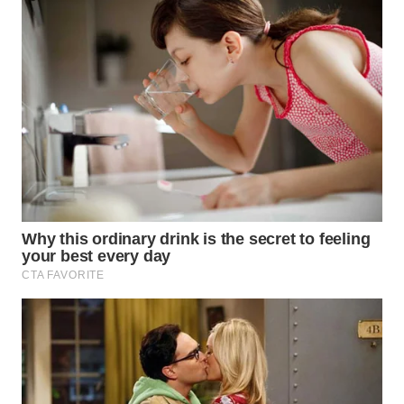
WN
TAPANULI
TENGAH
WN DELI
SERDANG
WN
TEBING
TINGGI
WN
PAKPAK
WN
KARAWANG
WN