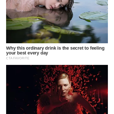
WN
PRIANGAN
TIMUR
WN
SEMARANG
WN
SOLO
WN
BOROBUDUR
WN
MADURA
WN
SURABAYA