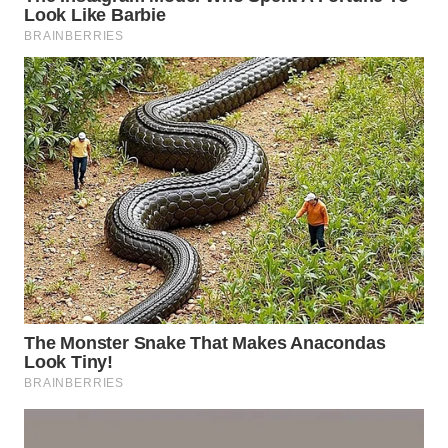
Wahana
Media
Group
WAHANA
NEWS
WAHANA
TANI
WAHANA
ADVOKAT
WAHANA
INFRASTRUKTUR
WAHANA
KONSUMEN