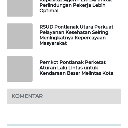
Perlindungan Pekerja Lebih
Optimal
SIBARAGAS
NEWS
RSUD Pontianak Utara Perkuat
Pelayanan Kesehatan Seiring
METRO
Meningkatnya Kepercayaan
SIANTAR
Masyarakat
NEWS
METRO
Pemkot Pontianak Perketat
MEDAN
Aturan Lalu Lintas untuk
Kendaraan Besar Melintas Kota
NEWS
METRO
JAKARTA
KOMENTAR
NEWS
KRT
NEWS