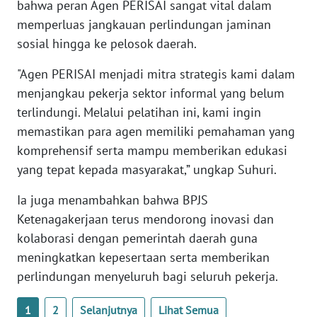
bahwa peran Agen PERISAI sangat vital dalam
memperluas jangkauan perlindungan jaminan
WN
sosial hingga ke pelosok daerah.
BABEL
"Agen PERISAI menjadi mitra strategis kami dalam
WN
menjangkau pekerja sektor informal yang belum
SUMBAR
terlindungi. Melalui pelatihan ini, kami ingin
memastikan para agen memiliki pemahaman yang
WN
komprehensif serta mampu memberikan edukasi
SUMSEL
yang tepat kepada masyarakat,” ungkap Suhuri.
WN
Ia juga menambahkan bahwa BPJS
BENGKULU
Ketenagakerjaan terus mendorong inovasi dan
kolaborasi dengan pemerintah daerah guna
WN
meningkatkan kepesertaan serta memberikan
LAMPUNG
perlindungan menyeluruh bagi seluruh pekerja.
WN
1
2
Selanjutnya
Lihat Semua
JATENG