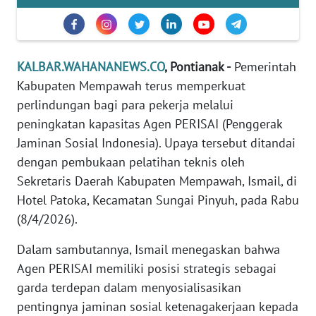
REDAKSI
KARIR
KALBAR.WAHANANEWS.CO
, Pontianak -
Pemerintah
Kabupaten Mempawah terus memperkuat
DISCLAIMER
perlindungan bagi para pekerja melalui
Wahana
peningkatan kapasitas Agen PERISAI (Penggerak
News
Jaminan Sosial Indonesia). Upaya tersebut ditandai
Regional
dengan pembukaan pelatihan teknis oleh
Sekretaris Daerah Kabupaten Mempawah, Ismail, di
WN
Hotel Patoka, Kecamatan Sungai Pinyuh, pada Rabu
SUMUT
(8/4/2026).
WN
Dalam sambutannya, Ismail menegaskan bahwa
JAKARTA
Agen PERISAI memiliki posisi strategis sebagai
garda terdepan dalam menyosialisasikan
WN
JABAR
pentingnya jaminan sosial ketenagakerjaan kepada