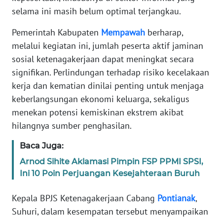
selama ini masih belum optimal terjangkau.
WN
Pemerintah Kabupaten
Mempawah
berharap,
SERAMBI
melalui kegiatan ini, jumlah peserta aktif jaminan
sosial ketenagakerjaan dapat meningkat secara
WN
signifikan. Perlindungan terhadap risiko kecelakaan
JAMBI
kerja dan kematian dinilai penting untuk menjaga
keberlangsungan ekonomi keluarga, sekaligus
WN
SULTRA
menekan potensi kemiskinan ekstrem akibat
hilangnya sumber penghasilan.
WN
Baca Juga:
NTB
Arnod Sihite Aklamasi Pimpin FSP PPMI SPSI,
WN
Ini 10 Poin Perjuangan Kesejahteraan Buruh
SULTENG
Kepala BPJS Ketenagakerjaan Cabang
Pontianak
,
WN
Suhuri, dalam kesempatan tersebut menyampaikan
SULBAR