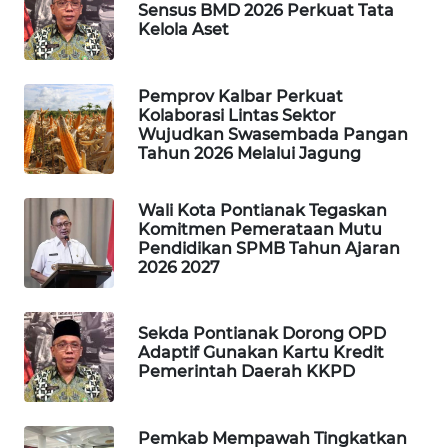
Sensus BMD 2026 Perkuat Tata
Kelola Aset
WAHANA
DESA
WISATA
Pemprov Kalbar Perkuat
Kolaborasi Lintas Sektor
Wujudkan Swasembada Pangan
LAPAK
Tahun 2026 Melalui Jagung
WAHANA
Wahana
Wali Kota Pontianak Tegaskan
Network
Komitmen Pemerataan Mutu
Pendidikan SPMB Tahun Ajaran
2026 2027
KONSUMEN
LISTRIK
Sekda Pontianak Dorong OPD
Adaptif Gunakan Kartu Kredit
MASYARAKAT
Pemerintah Daerah KKPD
KELISTRIKAN
WALINKI
Pemkab Mempawah Tingkatkan