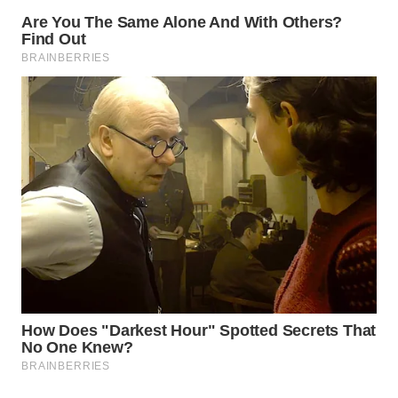
WAHANA
LISTRIK
WAHANA
TRAVEL
WAHANA
TV
WAHANANEWS
ID
WAHANANEWS
CO ID
WAHANANEWS
NET