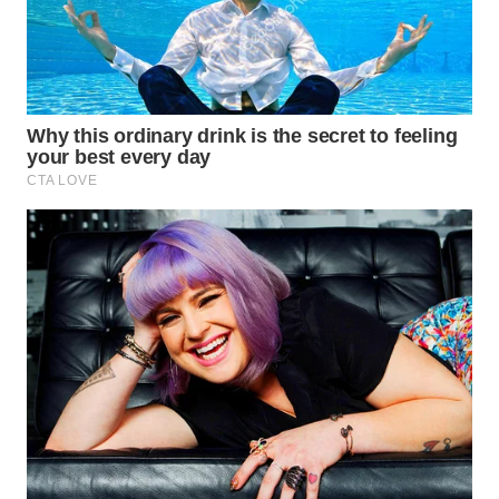
WN
TAPANULI
TENGAH
WN DELI
SERDANG
WN
TEBING
TINGGI
WN
PAKPAK
WN
KARAWANG
WN