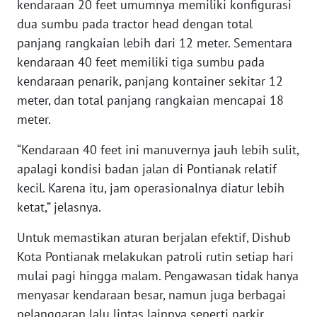
kendaraan 20 feet umumnya memiliki konfigurasi
dua sumbu pada tractor head dengan total
WN
panjang rangkaian lebih dari 12 meter. Sementara
SERAMBI
kendaraan 40 feet memiliki tiga sumbu pada
kendaraan penarik, panjang kontainer sekitar 12
WN
meter, dan total panjang rangkaian mencapai 18
JAMBI
meter.
WN
“Kendaraan 40 feet ini manuvernya jauh lebih sulit,
SULTRA
apalagi kondisi badan jalan di Pontianak relatif
kecil. Karena itu, jam operasionalnya diatur lebih
WN
ketat,” jelasnya.
NTB
Untuk memastikan aturan berjalan efektif, Dishub
WN
Kota Pontianak melakukan patroli rutin setiap hari
SULTENG
mulai pagi hingga malam. Pengawasan tidak hanya
menyasar kendaraan besar, namun juga berbagai
WN
pelanggaran lalu lintas lainnya seperti parkir
SULBAR