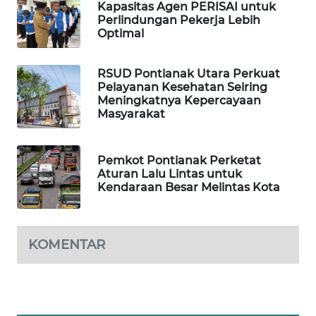
ID
Kapasitas Agen PERISAI untuk
Perlindungan Pekerja Lebih
Optimal
MAWAKA
ID
RSUD Pontianak Utara Perkuat
Pelayanan Kesehatan Seiring
MARTABAT
Meningkatnya Kepercayaan
NET
Masyarakat
PLN
WATCH
Pemkot Pontianak Perketat
Aturan Lalu Lintas untuk
Kendaraan Besar Melintas Kota
MKLI
LPKKI
KOMENTAR
LKKI
KOPEKLIN