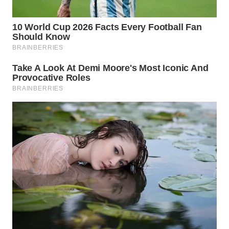
WN
NATUNA
WN
BINTAN
WN
MANDALIKA
WN
LIKUPANG
WN
LABUANBAJO
WN
BORNEO