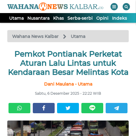
Utama
Nusantara
Khas
Serba-serbi
Opini
Indeks
WAHANA
Tutup
TV
Wahana News Kalbar
Utama
UTAMA
Pemkot Pontianak Perketat
Aturan Lalu Lintas untuk
NUSANTARA
Kendaraan Besar Melintas Kota
Dani Maulana - Utama
KHAS
Sabtu, 6 Desember 2025 - 22:22 WIB
SERBA-
SERBI
OPINI