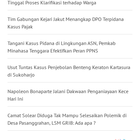
Tinggal Proses Klarifikasi terhadap Warga
WN
Tim Gabungan Kejari Jakut Menangkap DPO Terpidana
KALTARA
Kasus Pajak
WN
KALSEL
Tangani Kasus Pidana di Lingkungan ASN, Pemkab
Minahasa Tenggara Efektifkan Peran PPNS
WN
KALTIM
Usut Tuntas Kasus Penjebolan Benteng Keraton Kartasura
di Sukoharjo
WN
SULSEL
Napoleon Bonaparte Jalani Dakwaan Penganiayaan Kece
Hari Ini
WN
GORONTALO
Camat Solear Diduga Tak Mampu Selesaikan Polemik di
Desa Pasanggrahan, LSM GRIB: Ada apa ?
WN
SULUT