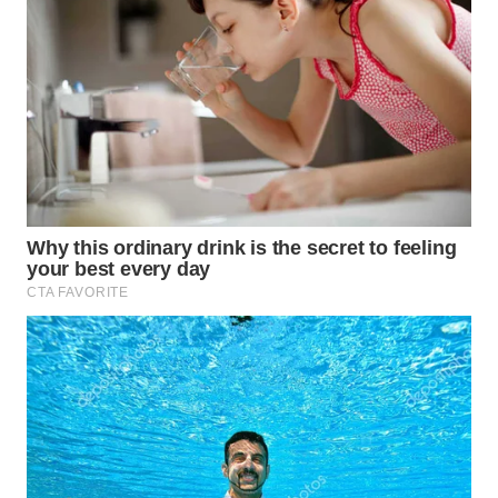
LANGKAT
WN
TAPANULI
SELATAN
WN
TANJUNG
LESUNG
WN
KARO
WN
SIMALUNGUN
WN
LABUHANBATU