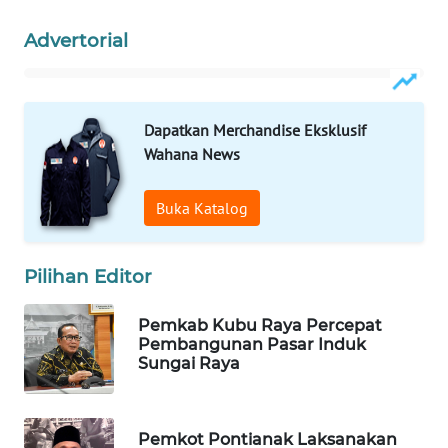
Advertorial
WAHANA
SPORT
WAHANA
Dapatkan Merchandise Eksklusif
UMKM
Wahana News
WAHANA
Buka Katalog
SELEB
WAHANA
Pilihan Editor
PERSONA
Pemkab Kubu Raya Percepat
WAHANA
Pembangunan Pasar Induk
OTOMOTIF
Sungai Raya
WAHANA
HEALTH
Pemkot Pontianak Laksanakan