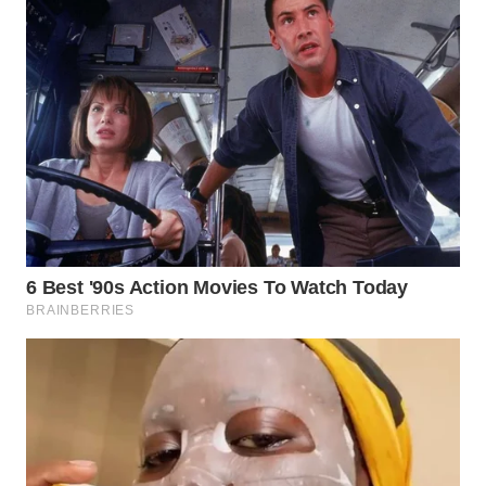
WN
INDRAMAYU
WN
KUNINGAN
WN
MAJALENGKA
WN
SUBANG
WN
SUKABUMI
WN
PURWAKARTA