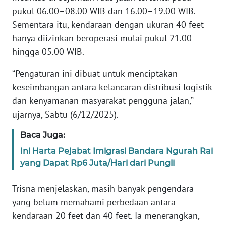
pukul 06.00–08.00 WIB dan 16.00–19.00 WIB.
WN
Sementara itu, kendaraan dengan ukuran 40 feet
BANTEN
hanya diizinkan beroperasi mulai pukul 21.00
hingga 05.00 WIB.
WN
NTT
“Pengaturan ini dibuat untuk menciptakan
keseimbangan antara kelancaran distribusi logistik
WN
dan kenyamanan masyarakat pengguna jalan,”
KEPRI
ujarnya, Sabtu (6/12/2025).
WN
Baca Juga:
PAPUA
Ini Harta Pejabat Imigrasi Bandara Ngurah Rai
yang Dapat Rp6 Juta/Hari dari Pungli
WN
PAPUA
Trisna menjelaskan, masih banyak pengendara
BARAT
yang belum memahami perbedaan antara
kendaraan 20 feet dan 40 feet. Ia menerangkan,
WN
RIAU