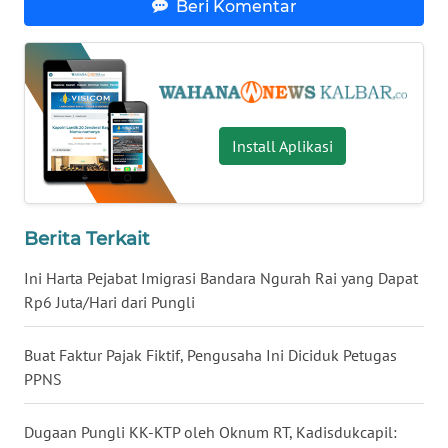
Beri Komentar
WN
NUSANTARA
WN
JOGJA
Install Aplikasi
WN
JATIM
Berita Terkait
WN
Ini Harta Pejabat Imigrasi Bandara Ngurah Rai yang Dapat
BALI
Rp6 Juta/Hari dari Pungli
WN
Buat Faktur Pajak Fiktif, Pengusaha Ini Diciduk Petugas
KALBAR
PPNS
WN
Dugaan Pungli KK-KTP oleh Oknum RT, Kadisdukcapil:
KALTENG