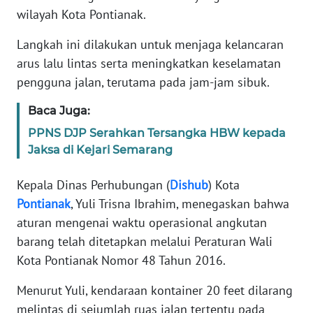
REDAKSI
wilayah Kota Pontianak.
Langkah ini dilakukan untuk menjaga kelancaran
KARIR
arus lalu lintas serta meningkatkan keselamatan
pengguna jalan, terutama pada jam-jam sibuk.
DISCLAIMER
Baca Juga:
Wahana
News
PPNS DJP Serahkan Tersangka HBW kepada
Regional
Jaksa di Kejari Semarang
WN
Kepala Dinas Perhubungan (
Dishub
) Kota
SUMUT
Pontianak
, Yuli Trisna Ibrahim, menegaskan bahwa
aturan mengenai waktu operasional angkutan
WN
barang telah ditetapkan melalui Peraturan Wali
JAKARTA
Kota Pontianak Nomor 48 Tahun 2016.
WN
Menurut Yuli, kendaraan kontainer 20 feet dilarang
JABAR
melintas di sejumlah ruas jalan tertentu pada