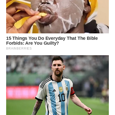
WN
PRIANGAN
TIMUR
WN
SEMARANG
WN
SOLO
WN
BOROBUDUR
WN
MADURA
WN
SURABAYA