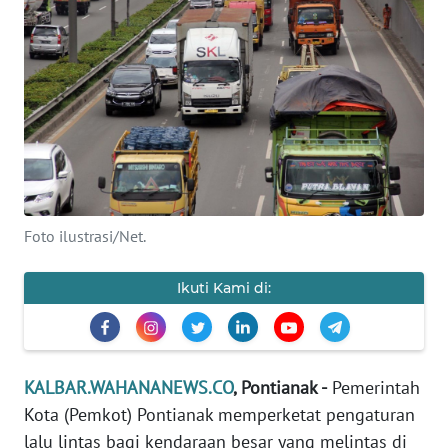
Informasi
INDEKS
BERITA
KONTAK
KAMI
INFO
Foto ilustrasi/Net.
IKLAN
Ikuti Kami di:
TENTANG
KAMI
PEDOMAN
KALBAR.WAHANANEWS.CO
, Pontianak -
Pemerintah
MEDIA
SIBER
Kota (Pemkot) Pontianak memperketat pengaturan
lalu lintas bagi kendaraan besar yang melintas di