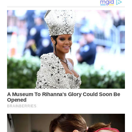
WN
MALUKU
WN
MALUT
WN
DAIRI
WN
DANAU
TOBA
WN
NIAS
WN