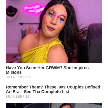
WN
SUMEDANG
WN
CIANJUR
WN
KEPULAUAN
SERIBU
WN
TANGERANG
WN
BINJAI
WN
CIREBON