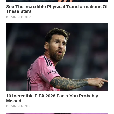
BEKASI
WN
BOGOR
WN
DEPOK
WN
TAPANULI
UTARA
WN
SAMOSIR
WN
PADANG
LAWAS