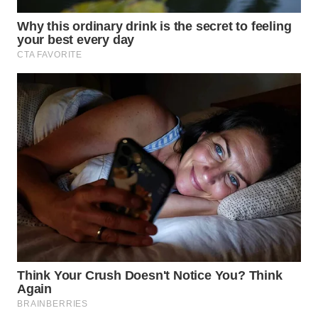
Wahana
Media
Group
WAHANA
NEWS
WAHANA
TANI
WAHANA
ADVOKAT
WAHANA
INFRASTRUKTUR
WAHANA
KONSUMEN