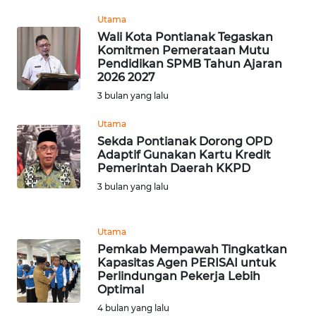
Utama
WN
Wali Kota Pontianak Tegaskan
Komitmen Pemerataan Mutu
SERAMBI
Pendidikan SPMB Tahun Ajaran
2026 2027
WN
3 bulan yang lalu
JAMBI
Utama
WN
Sekda Pontianak Dorong OPD
Adaptif Gunakan Kartu Kredit
SULTRA
Pemerintah Daerah KKPD
3 bulan yang lalu
WN
NTB
Utama
WN
Pemkab Mempawah Tingkatkan
SULTENG
Kapasitas Agen PERISAI untuk
Perlindungan Pekerja Lebih
Optimal
WN
4 bulan yang lalu
SULBAR