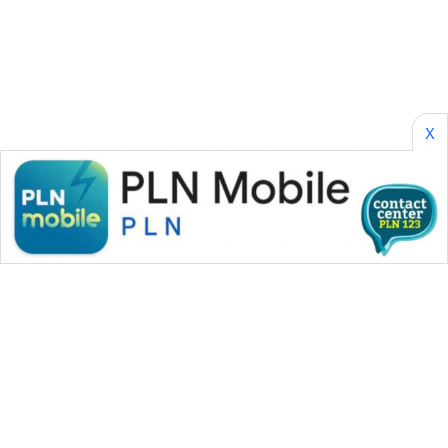
SONYA
ASA
NEWS
X