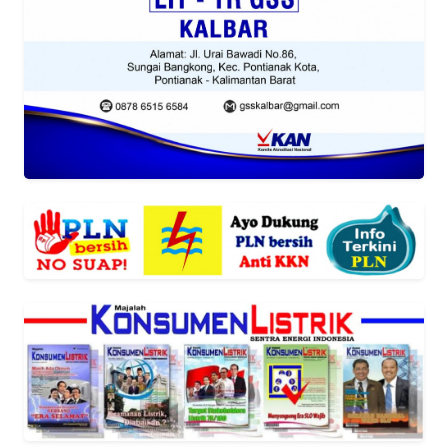
REDAKSI
KARIR
DISCLAIMER
Wahana
News
Regional
WN
SUMUT
WN
JAKARTA
WN
JABAR