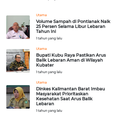
WN
Utama
NATUNA
Volume Sampah di Pontianak Naik
25 Persen Selama Libur Lebaran
Tahun Ini
WN
BINTAN
1 tahun yang lalu
Utama
WN
Bupati Kubu Raya Pastikan Arus
MANDALIKA
Balik Lebaran Aman di Wilayah
Kubater
WN
1 tahun yang lalu
LIKUPANG
Utama
Dinkes Kalimantan Barat Imbau
WN
Masyarakat Prioritaskan
LABUANBAJO
Kesehatan Saat Arus Balik
Lebaran
WN
1 tahun yang lalu
BORNEO