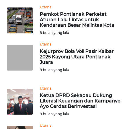
| Wahana Terkini
Indonesia | Wahana
Terkini
Utama
WN
Pemkot Pontianak Perketat
KALTARA
Aturan Lalu Lintas untuk
Kendaraan Besar Melintas Kota
WN
8 bulan yang lalu
KALSEL
Utama
Kejurprov Bola Voli Pasir Kalbar
WN
2025 Kayong Utara Pontianak
KALTIM
Juara
8 bulan yang lalu
WN
SULSEL
Utama
Ketua DPRD Sekadau Dukung
WN
Literasi Keuangan dan Kampanye
GORONTALO
Ayo Cerdas Berinvestasi
8 bulan yang lalu
WN
SULUT
Utama