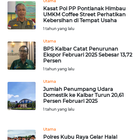
Utama
Kasat Pol PP Pontianak Himbau
WN
UMKM Coffee Street Perhatikan
INDRAMAYU
Kebersihan di Tempat Usaha
1 tahun yang lalu
WN
KUNINGAN
Utama
BPS Kalbar Catat Penurunan
Ekspor Februari 2025 Sebesar 13,72
WN
Persen
MAJALENGKA
1 tahun yang lalu
WN
Utama
SUBANG
Jumlah Penumpang Udara
Domestik ke Kalbar Turun 20,61
Persen Februari 2025
WN
1 tahun yang lalu
SUKABUMI
WN
Utama
PURWAKARTA
Polres Kubu Raya Gelar Halal