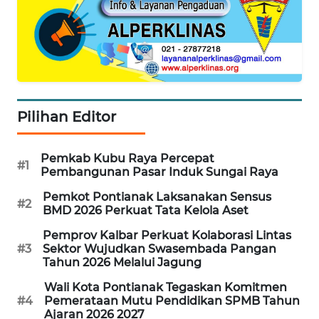
WAHANA
SPORT
WAHANA
UMKM
Pilihan Editor
WAHANA
SELEB
Pemkab Kubu Raya Percepat
#1
Pembangunan Pasar Induk Sungai Raya
WAHANA
Pemkot Pontianak Laksanakan Sensus
#2
PERSONA
BMD 2026 Perkuat Tata Kelola Aset
Pemprov Kalbar Perkuat Kolaborasi Lintas
WAHANA
#3
Sektor Wujudkan Swasembada Pangan
OTOMOTIF
Tahun 2026 Melalui Jagung
Wali Kota Pontianak Tegaskan Komitmen
WAHANA
#4
Pemerataan Mutu Pendidikan SPMB Tahun
HEALTH
Ajaran 2026 2027