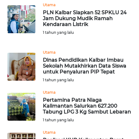
Utama
PLN Kalbar Siapkan 52 SPKLU 24
Wahana
Jam Dukung Mudik Ramah
Media
Kendaraan Listrik
Group
1 tahun yang lalu
WAHANA
NEWS
Utama
Dinas Pendidikan Kalbar Imbau
WAHANA
Sekolah Mutakhirkan Data Siswa
TANI
untuk Penyaluran PIP Tepat
1 tahun yang lalu
WAHANA
ADVOKAT
Utama
Pertamina Patra Niaga
Kalimantan Salurkan 627.200
WAHANA
Tabung LPG 3 Kg Sambut Lebaran
INFRASTRUKTUR
1 tahun yang lalu
WAHANA
Utama
KONSUMEN