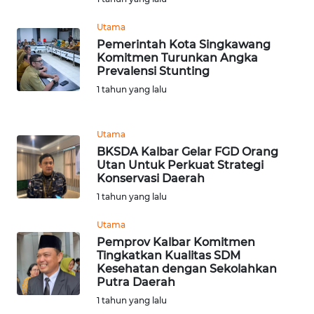
BEKASI
Utama
WN
Pemerintah Kota Singkawang
BOGOR
Komitmen Turunkan Angka
Prevalensi Stunting
WN
1 tahun yang lalu
DEPOK
Utama
WN
BKSDA Kalbar Gelar FGD Orang
TAPANULI
Utan Untuk Perkuat Strategi
UTARA
Konservasi Daerah
1 tahun yang lalu
WN
SAMOSIR
Utama
Pemprov Kalbar Komitmen
Tingkatkan Kualitas SDM
WN
Kesehatan dengan Sekolahkan
PADANG
Putra Daerah
LAWAS
1 tahun yang lalu