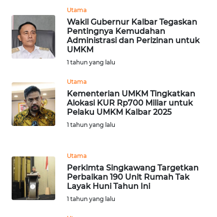
WN
Utama
SUMEDANG
Wakil Gubernur Kalbar Tegaskan
Pentingnya Kemudahan
Administrasi dan Perizinan untuk
WN
UMKM
CIANJUR
1 tahun yang lalu
WN
Utama
KEPULAUAN
Kementerian UMKM Tingkatkan
SERIBU
Alokasi KUR Rp700 Miliar untuk
Pelaku UMKM Kalbar 2025
1 tahun yang lalu
WN
TANGERANG
Utama
WN
Perkimta Singkawang Targetkan
BINJAI
Perbaikan 190 Unit Rumah Tak
Layak Huni Tahun Ini
WN
1 tahun yang lalu
CIREBON