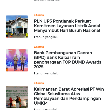
WN
TAPANULI
TENGAH
Utama
PLN UP3 Pontianak Perkuat
Komitmen Layanan Listrik Andal
WN DELI
Menyambut Hari Buruh Nasional
SERDANG
1 tahun yang lalu
WN
Utama
TEBING
Bank Pembangunan Daerah
TINGGI
(BPD) Bank Kalbar raih
penghargaan TOP BUMD Awards
2025
WN
1 tahun yang lalu
PAKPAK
Utama
WN
Kalimantan Barat Apresiasi PT Win
KARAWANG
Global Solusitama Atas
Pembiayaan dan Pendampingan
UMKM
WN
1 tahun yang lalu