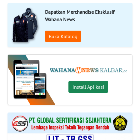
Informasi
Dapatkan Merchandise Eksklusif
Wahana News
INDEKS
BERITA
Buka Katalog
KONTAK
KAMI
INFO
IKLAN
Install Aplikasi
TENTANG
KAMI
PEDOMAN
MEDIA
SIBER