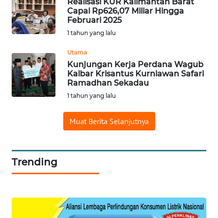
Realisasi KUR Kalimantan Barat
Capai Rp626,07 Miliar Hingga
Februari 2025
WAHANA
LISTRIK
1 tahun yang lalu
Utama
WAHANA
Kunjungan Kerja Perdana Wagub
TRAVEL
Kalbar Krisantus Kurniawan Safari
Ramadhan Sekadau
WAHANA
1 tahun yang lalu
TV
Muat Berita Selanjutnya
WAHANANEWS
ID
Trending
WAHANANEWS
CO ID
WAHANANEWS
NET