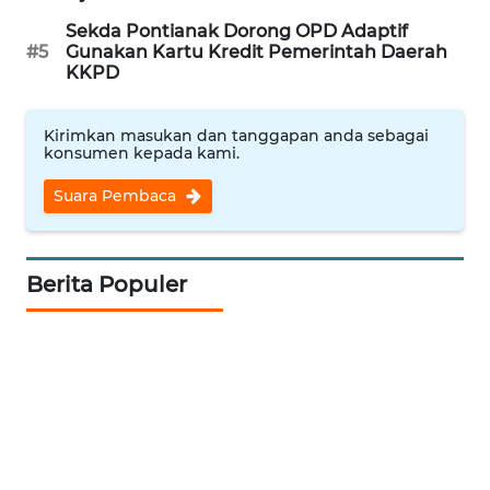
Sekda Pontianak Dorong OPD Adaptif
WAHANA
#5
Gunakan Kartu Kredit Pemerintah Daerah
DESA
KKPD
WISATA
Kirimkan masukan dan tanggapan anda sebagai
LAPAK
konsumen kepada kami.
WAHANA
Suara Pembaca
Wahana
Network
Berita Populer
KONSUMEN
LISTRIK
MASYARAKAT
KELISTRIKAN
WALINKI