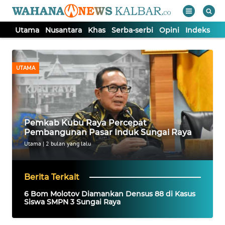
Utama
Nusantara
Khas
Serba-serbi
Opini
Indeks
WAHANA
Tutup
TV
UTAMA
UTAMA
NUSANTARA
Pemkab Kubu Raya Percepat
Pembangunan Pasar Induk Sungai Raya
KHAS
Utama
|
2 bulan yang lalu
SERBA-
Berita Terkait
SERBI
6 Bom Molotov Diamankan Densus 88 di Kasus
Siswa SMPN 3 Sungai Raya
OPINI