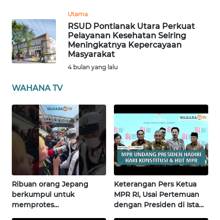
Utama
WN
RSUD Pontianak Utara Perkuat
BABEL
Pelayanan Kesehatan Seiring
Meningkatnya Kepercayaan
Masyarakat
WN
4 bulan yang lalu
SUMBAR
WAHANA TV
WN
SUMSEL
WN
BENGKULU
WN
LAMPUNG
Ribuan orang Jepang
Keterangan Pers Ketua
berkumpul untuk
MPR RI, Usai Pertemuan
memprotes
dengan Presiden di Istana
WN
pembangunan masjid
| Wahana Terkini
JATENG