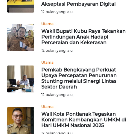
LANGKAT
Akseptasi Pembayaran Digital
12 bulan yang lalu
WN
TAPANULI
Utama
SELATAN
Wakil Bupati Kubu Raya Tekankan
Perlindungan Anak Hadapi
Perceraian dan Kekerasan
WN
TANJUNG
12 bulan yang lalu
LESUNG
Utama
Pemkab Bengkayang Perkuat
WN
Upaya Percepatan Penurunan
KARO
Stunting melalui Sinergi Lintas
Sektor Daerah
WN
12 bulan yang lalu
SIMALUNGUN
Utama
Wali Kota Pontianak Tegaskan
WN
Komitmen Kembangkan UMKM di
LABUHANBATU
Hari UMKM Nasional 2025
12 bulan yang lalu