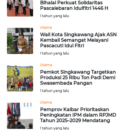
Bihalal Perkuat Solidaritas
Pascalebaran Idulfitri 1446 H
WN
PRIANGAN
1 tahun yang lalu
TIMUR
Utama
Wali Kota Singkawang Ajak ASN
WN
Kembali Semangat Melayani
SEMARANG
Pascacuti Idul Fitri
1 tahun yang lalu
WN
SOLO
Utama
Pemkot Singkawang Targetkan
Produksi 25 Ribu Ton Padi Demi
WN
Swasembada Pangan
BOROBUDUR
1 tahun yang lalu
WN
Utama
MADURA
Pemprov Kalbar Prioritaskan
Peningkatan IPM dalam RPJMD
Tahun 2025–2029 Mendatang
WN
1 tahun yang lalu
SURABAYA