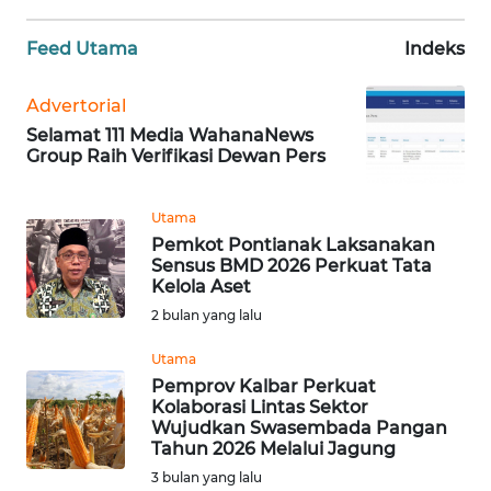
WN
Feed Utama
Indeks
BANTEN
Advertorial
WN
Selamat 111 Media WahanaNews
NTT
Group Raih Verifikasi Dewan Pers
WN
Utama
KEPRI
Pemkot Pontianak Laksanakan
Sensus BMD 2026 Perkuat Tata
WN
Kelola Aset
PAPUA
2 bulan yang lalu
Utama
WN
PAPUA
Pemprov Kalbar Perkuat
Kolaborasi Lintas Sektor
BARAT
Wujudkan Swasembada Pangan
Tahun 2026 Melalui Jagung
WN
3 bulan yang lalu
RIAU