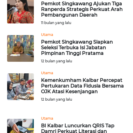
Pemkot Singkawang Ajukan Tiga
Ranperda Strategis Perkuat Arah
WN
Pembangunan Daerah
MALUKU
11 bulan yang lalu
WN
Utama
MALUT
Pemkot Singkawang Siapkan
Seleksi Terbuka Isi Jabatan
Pimpinan Tinggi Pratama
WN
DAIRI
12 bulan yang lalu
Utama
WN
Kemenkumham Kalbar Percepat
DANAU
Pertukaran Data Fidusia Bersama
TOBA
OJK Atasi Kesenjangan
12 bulan yang lalu
WN
NIAS
Utama
BI Kalbar Luncurkan QRIS Tap
WN
Damri Perkuat Literasi dan