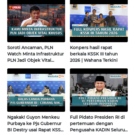
pertama di Fujisawa
WN
NUSANTARA
WN
JOGJA
Soroti Ancaman, PLN
Konpers hasil rapat
Watch Minta Infrastruktur
berkala KSSK III tahun
WN
PLN Jadi Objek Vital
2026 | Wahana Terkini
JATIM
Khusus | Alperklinas
Research
WN
BALI
WN
KALBAR
Ngakak! Guyon Menkeu
Full Pidato Presiden RI di
Purbaya ke Pjs Gubernur
pertemuan dengan
WN
BI Destry usai Rapat KSSK
Pengusaha KADIN Seluruh
KALTENG