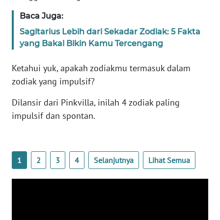
Baca Juga:
WN
BANTEN
Sagitarius Lebih dari Sekadar Zodiak: 5 Fakta
yang Bakal Bikin Kamu Tercengang
WN
NTT
Ketahui yuk, apakah zodiakmu termasuk dalam
zodiak yang impulsif?
WN
KEPRI
Dilansir dari Pinkvilla, inilah 4 zodiak paling
impulsif dan spontan.
WN
PAPUA
1
2
3
4
Selanjutnya
Lihat Semua
WN
PAPUA
BARAT
WN
RIAU