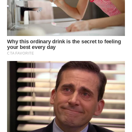
WN
KALTARA
WN
KALSEL
WN
KALTIM
WN
SULSEL
WN
GORONTALO
WN
SULUT