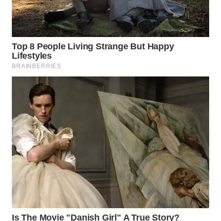
Wahana
Media
Group
WAHANA
NEWS
WAHANA
TANI
WAHANA
ADVOKAT
WAHANA
INFRASTRUKTUR
WAHANA
KONSUMEN