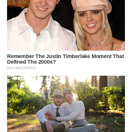
WN
NATUNA
WN
BINTAN
WN
MANDALIKA
WN
LIKUPANG
WN
LABUANBAJO
WN
BORNEO