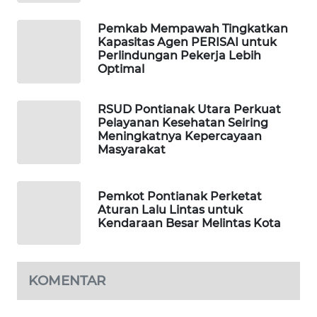
Pemkab Mempawah Tingkatkan
WAHANA
Kapasitas Agen PERISAI untuk
DESA
Perlindungan Pekerja Lebih
WISATA
Optimal
LAPAK
RSUD Pontianak Utara Perkuat
WAHANA
Pelayanan Kesehatan Seiring
Meningkatnya Kepercayaan
Wahana
Masyarakat
Network
Pemkot Pontianak Perketat
KONSUMEN
Aturan Lalu Lintas untuk
LISTRIK
Kendaraan Besar Melintas Kota
MASYARAKAT
KELISTRIKAN
KOMENTAR
WALINKI