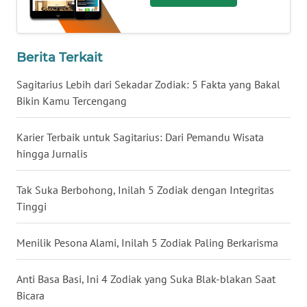
WN
BABEL
Berita Terkait
WN
Sagitarius Lebih dari Sekadar Zodiak: 5 Fakta yang Bakal
SUMBAR
Bikin Kamu Tercengang
WN
Karier Terbaik untuk Sagitarius: Dari Pemandu Wisata
SUMSEL
hingga Jurnalis
WN
Tak Suka Berbohong, Inilah 5 Zodiak dengan Integritas
BENGKULU
Tinggi
WN
Menilik Pesona Alami, Inilah 5 Zodiak Paling Berkarisma
LAMPUNG
Anti Basa Basi, Ini 4 Zodiak yang Suka Blak-blakan Saat
WN
Bicara
JATENG