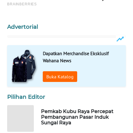
WAHANA
LISTRIK
Advertorial
WAHANA
TRAVEL
Dapatkan Merchandise Eksklusif
WAHANA
Wahana News
TV
Buka Katalog
WAHANANEWS
ID
Pilihan Editor
WAHANANEWS
CO ID
Pemkab Kubu Raya Percepat
Pembangunan Pasar Induk
Sungai Raya
WAHANANEWS
NET