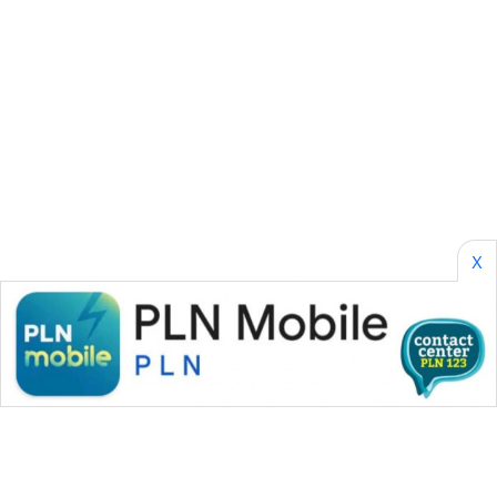
SONYA
ASA
NEWS
X