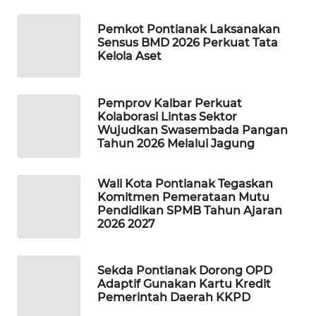
Pemkot Pontianak Laksanakan
WAHANA
Sensus BMD 2026 Perkuat Tata
SPORT
Kelola Aset
WAHANA
UMKM
Pemprov Kalbar Perkuat
Kolaborasi Lintas Sektor
Wujudkan Swasembada Pangan
WAHANA
Tahun 2026 Melalui Jagung
SELEB
Wali Kota Pontianak Tegaskan
WAHANA
Komitmen Pemerataan Mutu
PERSONA
Pendidikan SPMB Tahun Ajaran
2026 2027
WAHANA
OTOMOTIF
Sekda Pontianak Dorong OPD
Adaptif Gunakan Kartu Kredit
WAHANA
Pemerintah Daerah KKPD
HEALTH