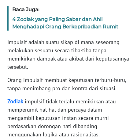
REDAKSI
Baca Juga:
4 Zodiak yang Paling Sabar dan Ahli
KARIR
Menghadapi Orang Berkepribadian Rumit
DISCLAIMER
Impulsif adalah suatu sikap di mana seseorang
melakukan sesuatu secara tiba-tiba tanpa
Wahana
News
memikirkan dampak atau akibat dari keputusannya
Regional
tersebut.
Orang impulsif membuat keputusan terburu-buru,
WN
SUMUT
tanpa menimbang pro dan kontra dari situasi.
Zodiak
impulsif tidak terlalu memikirkan atau
WN
JAKARTA
memperumit hal-hal dan percaya dalam
mengambil keputusan instan secara murni
WN
berdasarkan dorongan hati dibanding
JABAR
menggunakan logika atau rasionalitas.