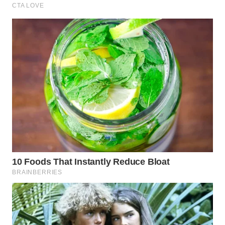
WN
INDRAMAYU
WN
KUNINGAN
WN
MAJALENGKA
WN
SUBANG
WN
SUKABUMI
WN
PURWAKARTA