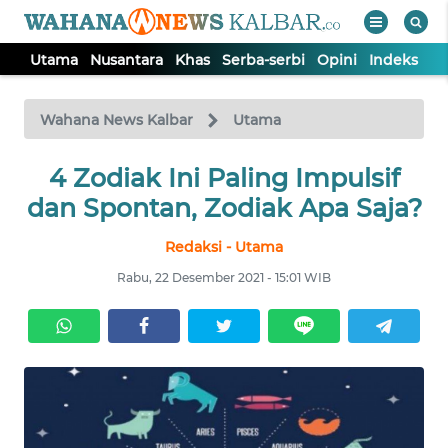
Utama
Nusantara
Khas
Serba-serbi
Opini
Indeks
WAHANA
Tutup
TV
Wahana News Kalbar
Utama
UTAMA
4 Zodiak Ini Paling Impulsif
dan Spontan, Zodiak Apa Saja?
NUSANTARA
Redaksi - Utama
Rabu, 22 Desember 2021 - 15:01 WIB
KHAS
SERBA-
SERBI
OPINI