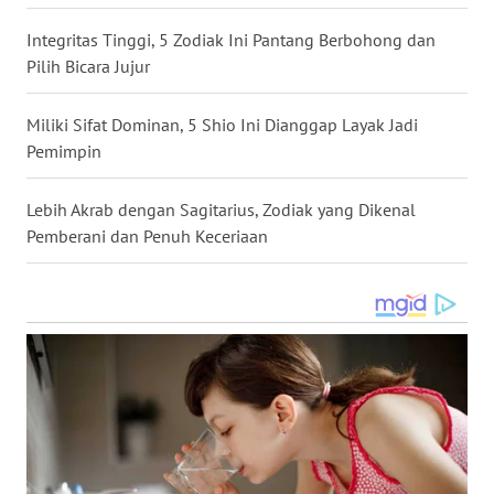
Integritas Tinggi, 5 Zodiak Ini Pantang Berbohong dan
WN
Pilih Bicara Jujur
NUSANTARA
Miliki Sifat Dominan, 5 Shio Ini Dianggap Layak Jadi
WN
Pemimpin
JOGJA
Lebih Akrab dengan Sagitarius, Zodiak yang Dikenal
WN
JATIM
Pemberani dan Penuh Keceriaan
WN
BALI
WN
KALBAR
WN
KALTENG