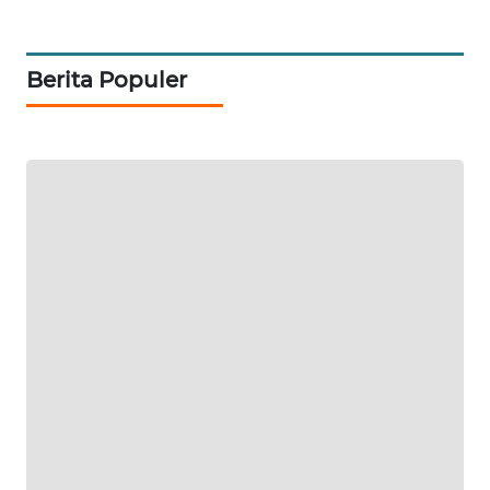
ID
MAWAKA
Berita Populer
ID
MARTABAT
NET
PLN
WATCH
MKLI
LPKKI
LKKI
KOPEKLIN