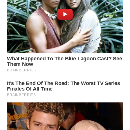
WN
PRIANGAN
TIMUR
WN
SEMARANG
WN
SOLO
WN
BOROBUDUR
WN
MADURA
WN
SURABAYA