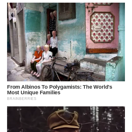
LANGKAT
WN
TAPANULI
SELATAN
WN
TANJUNG
LESUNG
WN
KARO
WN
SIMALUNGUN
WN
LABUHANBATU