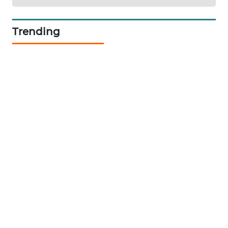
PORTAL
Trending
KONSUMEN
FORWAMKI
ALPERKLINAS
FORJASIDA
TAMBANG
NEWS
SITUNGIR
NEWS
SIDIKALANG
NEWS