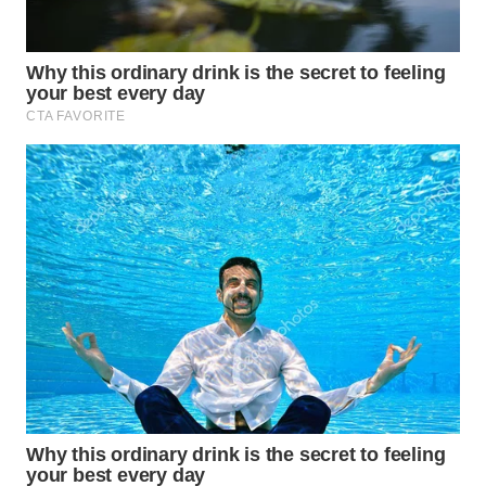
WN
SUMEDANG
WN
CIANJUR
WN
KEPULAUAN
SERIBU
WN
TANGERANG
WN
BINJAI
WN
CIREBON