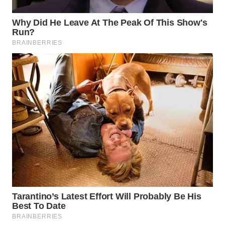
WN
MALUKU
WN
MALUT
WN
DAIRI
WN
DANAU
TOBA
WN
NIAS
WN