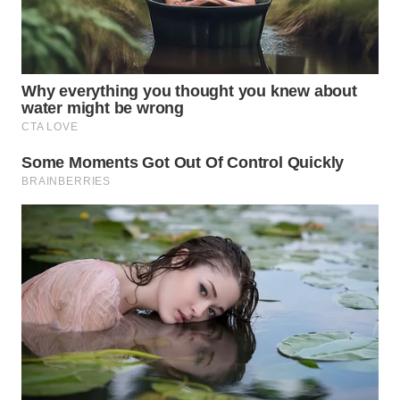
BEKASI
WN
BOGOR
WN
DEPOK
WN
TAPANULI
UTARA
WN
SAMOSIR
WN
PADANG
LAWAS