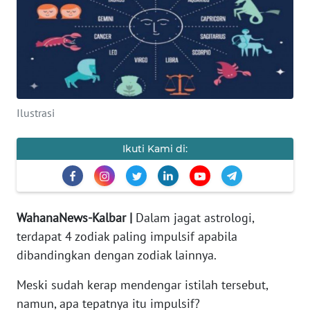
Informasi
INDEKS
BERITA
KONTAK
Ilustrasi
KAMI
Ikuti Kami di:
INFO
IKLAN
TENTANG
WahanaNews-Kalbar |
Dalam jagat astrologi,
KAMI
terdapat 4 zodiak paling impulsif apabila
PEDOMAN
dibandingkan dengan zodiak lainnya.
MEDIA
SIBER
Meski sudah kerap mendengar istilah tersebut,
namun, apa tepatnya itu impulsif?