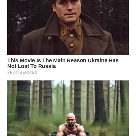
WN
TAPANULI
TENGAH
WN DELI
SERDANG
WN
TEBING
TINGGI
WN
PAKPAK
WN
KARAWANG
WN