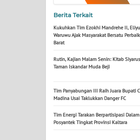
WN
KALTARA
Berita Terkait
WN
Kukuhkan Tim Ezokhi Mandrehe II, Eliy
KALSEL
Waruwu Ajak Masyarakat Bersatu Perbaik
Barat
WN
KALTIM
Rutin, Kajian Malam Senin: Kitab Siyarus
Taman Iskandar Muda Beji
WN
SULSEL
Tim Panyabungan III Raih Juara Bupati C
WN
Madina Usai Taklukkan Danger FC
GORONTALO
Tim Energi Tarakan Berpartisipasi Dala
WN
Posyantek Tingkat Provinsi Kaltara
SULUT