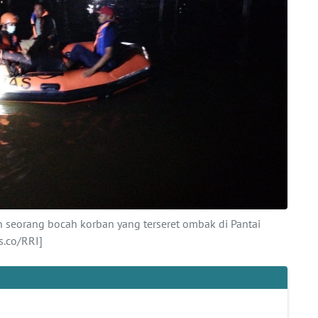
seorang bocah korban yang terseret ombak di Pantai
.co/RRI]