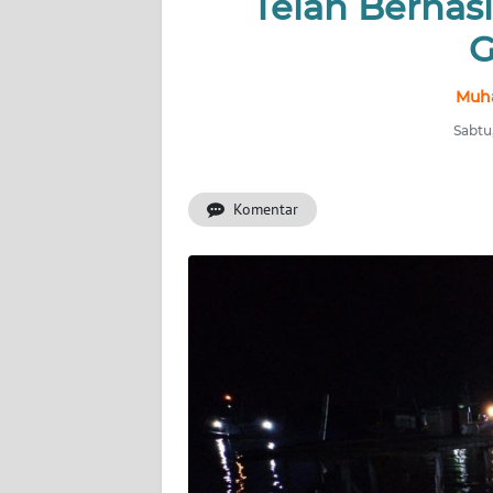
Telah Berhas
G
INDEKS
BERITA
Muh
KONTAK
Sabtu
KAMI
Komentar
INFO
IKLAN
TENTANG
KAMI
PEDOMAN
MEDIA
SIBER
REDAKSI