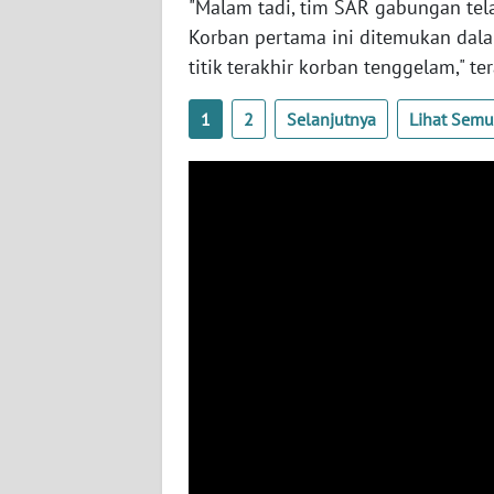
"Malam tadi, tim SAR gabungan te
WN
Korban pertama ini ditemukan dala
BABEL
titik terakhir korban tenggelam," te
WN
1
2
Selanjutnya
Lihat Sem
SUMBAR
WN
SUMSEL
WN
BENGKULU
WN
LAMPUNG
WN
JATENG