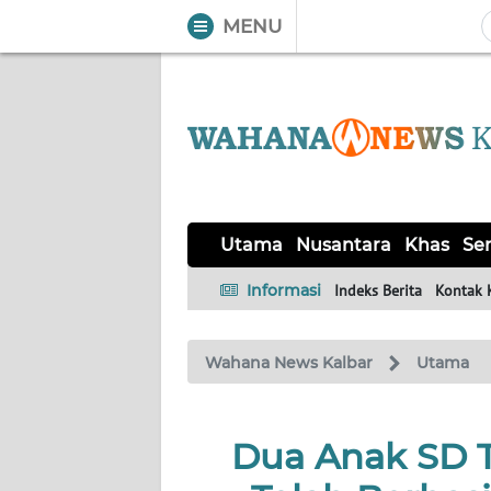
MENU
WAHANA
Tutup
TV
UTAMA
NUSANTARA
Utama
Nusantara
Khas
Ser
KHAS
Informasi
Indeks Berita
Kontak 
SERBA-
Wahana News Kalbar
Utama
SERBI
OPINI
Dua Anak SD 
Informasi