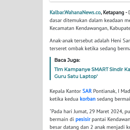
WN
BANTEN
Kalbar.WahanaNews.co
, Ketapang -
dasar ditemukan dalam keadaan me
WN
Kecamatan Kendawangan, Kabupaten
NTT
Anak-anak tersebut adalah Heni San
WN
terseret ombak ketika sedang berm
KEPRI
Baca Juga:
WN
Tim Kampanye SMART Sindir Ka
PAPUA
Guru Satu Laptop'
WN
Kepala Kantor
SAR
Pontianak, I Mad
PAPUA
ketika kedua
korban
sedang bermain
BARAT
"Pada hari Jumat, 29 Maret 2024, p
WN
bermain di
pesisir
pantai Kendawan
RIAU
besar datang dan 2 anak menjadi kor