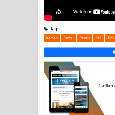
WN
NUSANTARA
WN
Tag:
JOGJA
Korban
Pantai
Pesisir
SAR
TIM
WN
JATIM
WN
BALI
WN
Jadilah
KALBAR
WN
KALTENG