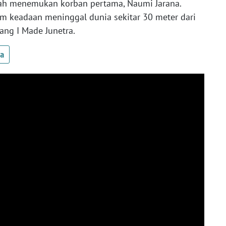
lah menemukan korban pertama, Naumi Jarana.
m keadaan meninggal dunia sekitar 30 meter dari
rang I Made Junetra.
ua