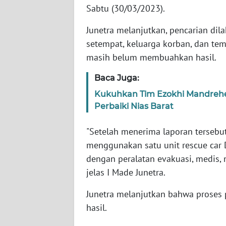
Sabtu (30/03/2023).
WN
SERAMBI
Junetra melanjutkan, pencarian dila
setempat, keluarga korban, dan te
WN
masih belum membuahkan hasil.
JAMBI
Baca Juga:
WN
Kukuhkan Tim Ezokhi Mandrehe 
SULTRA
Perbaiki Nias Barat
WN
"Setelah menerima laporan tersebu
NTB
menggunakan satu unit rescue car 
dengan peralatan evakuasi, medis, n
WN
jelas I Made Junetra.
SULTENG
Junetra melanjutkan bahwa proses
WN
hasil.
SULBAR