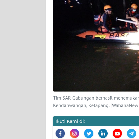
KARIR
DISCLAIMER
Wahana
News
Regional
WN
SUMUT
WN
Tim SAR Gabungan berhasil menemukan 
JAKARTA
Kendanwangan, Ketapang. [WahanaNews
WN
Ikuti Kami di:
JABAR