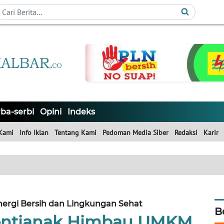
ba-serbi
Opini
Indeks
Kami
Info Iklan
Tentang Kami
Pedoman Media Siber
Redaksi
Karir
rgi Bersih dan Lingkungan Sehat
B
Pontianak Himbau UMKM