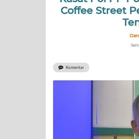
Coffee Street P
INDEKS
Te
BERITA
Dan
KONTAK
KAMI
Seni
INFO
IKLAN
Komentar
TENTANG
KAMI
PEDOMAN
MEDIA
SIBER
REDAKSI