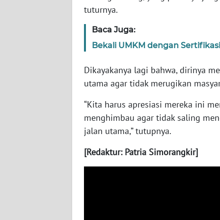
tuturnya.
WN
SERAMBI
Baca Juga:
Bekali UMKM dengan Sertifikasi
WN
JAMBI
Dikayakanya lagi bahwa, dirinya me
utama agar tidak merugikan masyar
WN
SULTRA
“Kita harus apresiasi mereka ini 
menghimbau agar tidak saling meng
WN
jalan utama,” tutupnya.
NTB
[Redaktur: Patria Simorangkir]
WN
SULTENG
WN
SULBAR