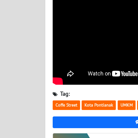
WN
BABEL
WN
SUMBAR
WN
SUMSEL
WN
BENGKULU
Tag:
WN
LAMPUNG
Coffe Street
Kota Pontianak
UMKM
WN
JATENG