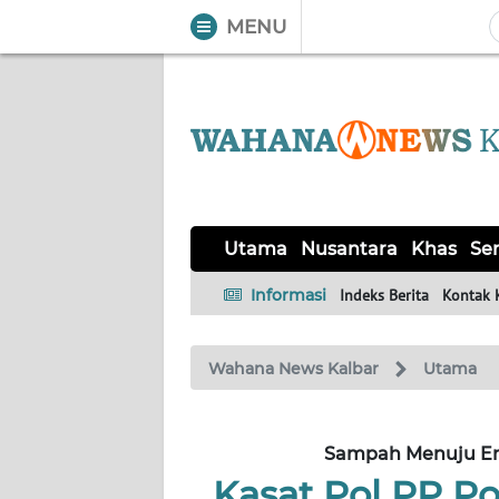
MENU
WAHANA
Tutup
TV
UTAMA
NUSANTARA
Utama
Nusantara
Khas
Ser
KHAS
Informasi
Indeks Berita
Kontak 
SERBA-
Wahana News Kalbar
Utama
SERBI
OPINI
Sampah Menuju Ene
Kasat Pol PP 
Informasi