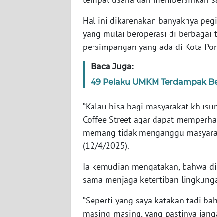
WN
BANTEN
Hal ini dikarenakan banyaknya peg
yang mulai beroperasi di berbagai 
WN
persimpangan yang ada di Kota Pon
NTT
Baca Juga:
WN
49 Pelaku UMKM Terdampak Be
KEPRI
“Kalau bisa bagi masyarakat khusu
WN
Coffee Street agar dapat memperha
PAPUA
memang tidak menganggu masyarakat
(12/4/2025).
WN
PAPUA
Ia kemudian mengatakan, bahwa di
BARAT
sama menjaga ketertiban lingkung
WN
“Seperti yang saya katakan tadi ba
RIAU
masing-masing, yang pastinya jan