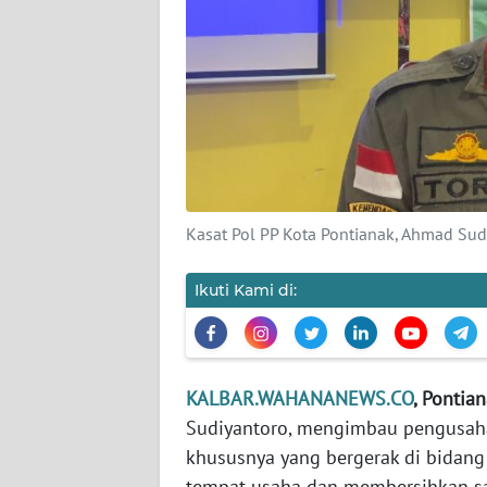
KARIR
DISCLAIMER
Wahana
News
Regional
Kasat Pol PP Kota Pontianak, Ahmad Su
WN
SUMUT
Ikuti Kami di:
WN
JAKARTA
KALBAR.WAHANANEWS.CO
, Pontian
WN
Sudiyantoro, mengimbau pengusaha
JABAR
khususnya yang bergerak di bidang
tempat usaha dan membersihkan sa