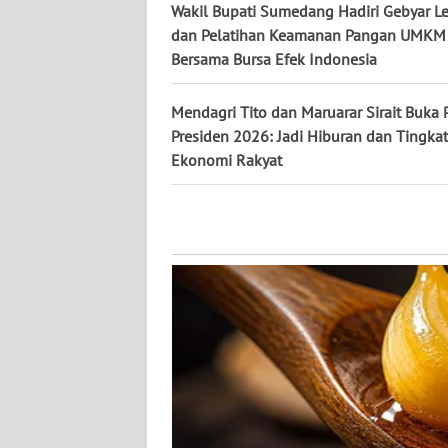
Wakil Bupati Sumedang Hadiri Gebyar Le
WN
dan Pelatihan Keamanan Pangan UMKM
KALTARA
Bersama Bursa Efek Indonesia
WN
KALSEL
Mendagri Tito dan Maruarar Sirait Buka 
Presiden 2026: Jadi Hiburan dan Tingka
Ekonomi Rakyat
WN
KALTIM
WN
SULSEL
WN
GORONTALO
WN
SULUT