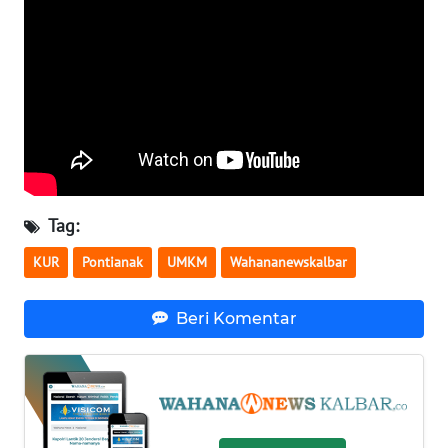
WN
BABEL
WN
SUMBAR
WN
SUMSEL
Tag:
KUR
Pontianak
UMKM
Wahananewskalbar
WN
BENGKULU
Beri Komentar
WN
LAMPUNG
WN
JATENG