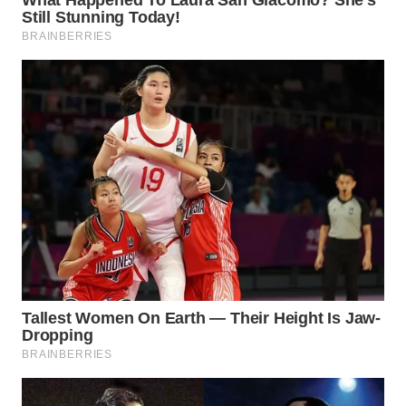
WN
PRIANGAN
TIMUR
WN
SEMARANG
WN
SOLO
WN
BOROBUDUR
WN
MADURA
WN
SURABAYA