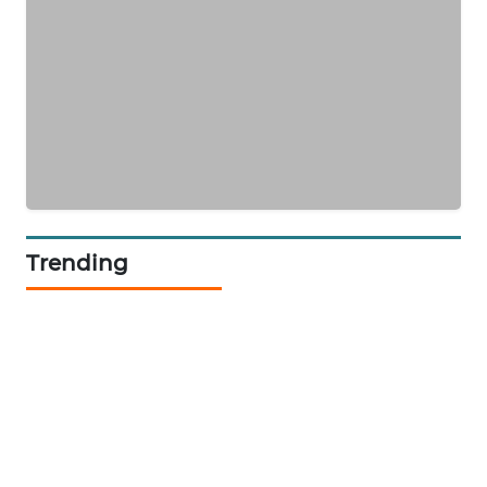
KARING
NEWS
JURNAL
MARITIM
HUMBANG
NEWS
Trending
GARONGGANG
NEWS
FISUELRI
ID
ENERGI
NEWS