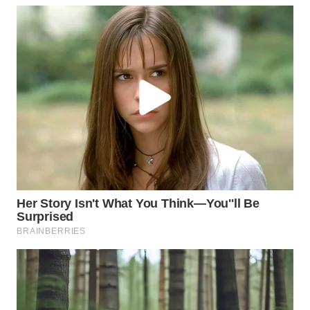
BEKASI
WN
BOGOR
WN
DEPOK
WN
TAPANULI
UTARA
WN
SAMOSIR
WN
PADANG
LAWAS