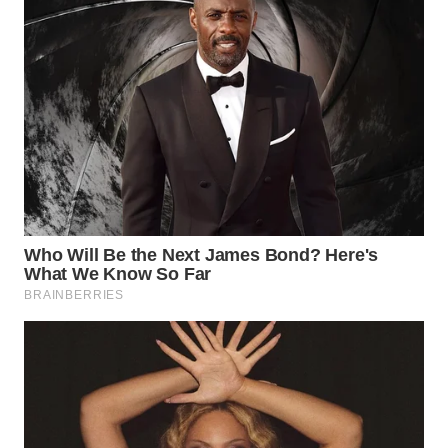
WN
MALUKU
WN
MALUT
WN
DAIRI
WN
DANAU
TOBA
WN
NIAS
WN