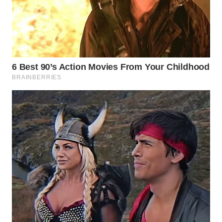
Wahana
Media
Group
WAHANA
NEWS
WAHANA
TANI
WAHANA
ADVOKAT
WAHANA
INFRASTRUKTUR
WAHANA
KONSUMEN