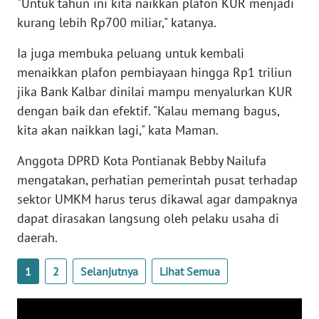
"Untuk tahun ini kita naikkan plafon KUR menjadi
kurang lebih Rp700 miliar," katanya.
WN
Ia juga membuka peluang untuk kembali
SERAMBI
menaikkan plafon pembiayaan hingga Rp1 triliun
jika Bank Kalbar dinilai mampu menyalurkan KUR
WN
JAMBI
dengan baik dan efektif. "Kalau memang bagus,
kita akan naikkan lagi," kata Maman.
WN
SULTRA
Anggota DPRD Kota Pontianak Bebby Nailufa
mengatakan, perhatian pemerintah pusat terhadap
WN
sektor UMKM harus terus dikawal agar dampaknya
NTB
dapat dirasakan langsung oleh pelaku usaha di
daerah.
WN
SULTENG
1
2
Selanjutnya
Lihat Semua
WN
SULBAR