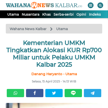
Utama
Nusantara
Khas
Serba-serbi
Opini
Indeks
WAHANA
Tutup
TV
Wahana News Kalbar
Utama
UTAMA
Kementerian UMKM
Tingkatkan Alokasi KUR Rp700
NUSANTARA
Miliar untuk Pelaku UMKM
Kalbar 2025
KHAS
Danang Haryanto - Utama
Selasa, 15 April 2025 - 14:13 WIB
SERBA-
SERBI
OPINI