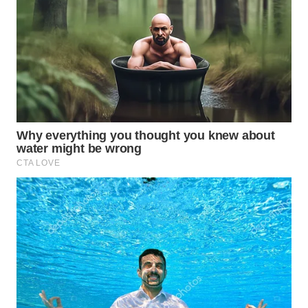
WN
SUMEDANG
WN
CIANJUR
WN
KEPULAUAN
SERIBU
WN
TANGERANG
WN
BINJAI
WN
CIREBON