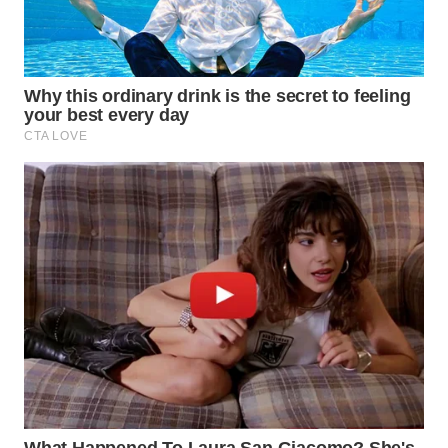
WN
INDRAMAYU
WN
KUNINGAN
WN
MAJALENGKA
WN
SUBANG
WN
SUKABUMI
WN
PURWAKARTA