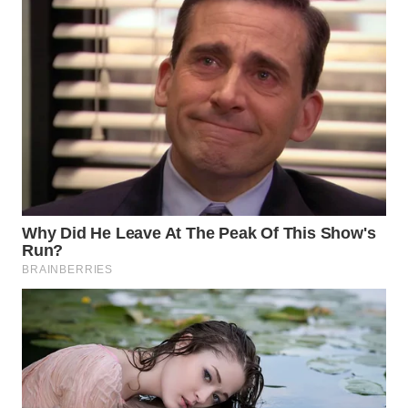
WAHANA
SPORT
WAHANA
UMKM
WAHANA
SELEB
WAHANA
PERSONA
WAHANA
OTOMOTIF
WAHANA
HEALTH