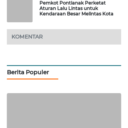
Pemkot Pontianak Perketat
Aturan Lalu Lintas untuk
SIBARAGAS
Kendaraan Besar Melintas Kota
NEWS
METRO
KOMENTAR
SIANTAR
NEWS
METRO
MEDAN
Berita Populer
NEWS
METRO
JAKARTA
NEWS
KRT
NEWS