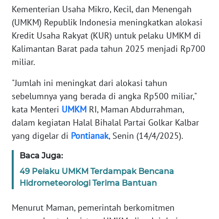
REDAKSI
Kementerian Usaha Mikro, Kecil, dan Menengah
(UMKM) Republik Indonesia meningkatkan alokasi
KARIR
Kredit Usaha Rakyat (KUR) untuk pelaku UMKM di
Kalimantan Barat pada tahun 2025 menjadi Rp700
DISCLAIMER
miliar.
"Jumlah ini meningkat dari alokasi tahun
Wahana
News
sebelumnya yang berada di angka Rp500 miliar,"
Regional
kata Menteri
UMKM
RI, Maman Abdurrahman,
dalam kegiatan Halal Bihalal Partai Golkar Kalbar
WN
yang digelar di
Pontianak
, Senin (14/4/2025).
SUMUT
Baca Juga:
WN
49 Pelaku UMKM Terdampak Bencana
JAKARTA
Hidrometeorologi Terima Bantuan
WN
Menurut Maman, pemerintah berkomitmen
JABAR