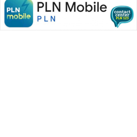
WAHANA MEDIA GROUP
|
|
|
WAHANA NEWS co
WAHANA TANI
WAHANA ADVOKAT
|
|
WAHANA INFRASTRUKTUR
WAHANA KONSUMEN
|
|
|
WAHANA LISTRIK
WAHANA TRAVEL
WAHANA TV
|
|
|
WAHANANEWS id
WAHANANEWS CO ID
WAHANANEWS NET