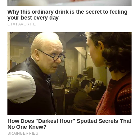
WN
TAPANULI
TENGAH
WN DELI
SERDANG
WN
TEBING
TINGGI
WN
PAKPAK
WN
KARAWANG
WN