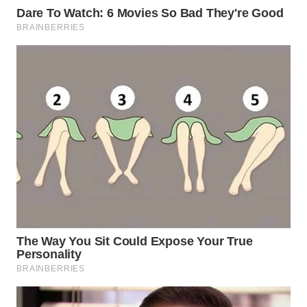
WAHANA
LISTRIK
WAHANA
TRAVEL
WAHANA
TV
WAHANANEWS
ID
WAHANANEWS
CO ID
WAHANANEWS
NET