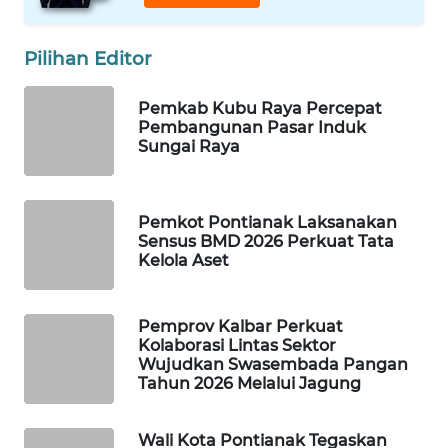
ID
MAWAKA
Pilihan Editor
ID
Pemkab Kubu Raya Percepat
Pembangunan Pasar Induk
MARTABAT
Sungai Raya
NET
PLN
Pemkot Pontianak Laksanakan
WATCH
Sensus BMD 2026 Perkuat Tata
Kelola Aset
MKLI
Pemprov Kalbar Perkuat
LPKKI
Kolaborasi Lintas Sektor
Wujudkan Swasembada Pangan
LKKI
Tahun 2026 Melalui Jagung
KOPEKLIN
Wali Kota Pontianak Tegaskan