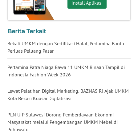
Install Aplikasi
WN
NUSANTARA
Berita Terkait
WN
JOGJA
Bekali UMKM dengan Sertifikasi Halal, Pertamina Bantu
Perluas Peluang Pasar
WN
JATIM
Pertamina Patra Niaga Bawa 11 UMKM Binaan Tampil di
Indonesia Fashion Week 2026
WN
BALI
Lewat Pelatihan Digital Marketing, BAZNAS RI Ajak UMKM
Kota Bekasi Kuasai Digitalisasi
WN
KALBAR
PLN UIP Sulawesi Dorong Pemberdayaan Ekonomi
Masyarakat melalui Pengembangan UMKM Mebel di
WN
Pohuwato
KALTENG