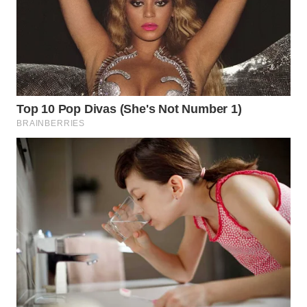
LANGKAT
WN
TAPANULI
SELATAN
WN
TANJUNG
LESUNG
WN
KARO
WN
SIMALUNGUN
WN
LABUHANBATU