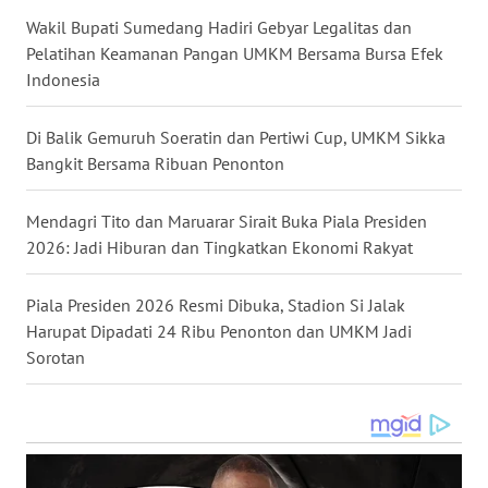
Wakil Bupati Sumedang Hadiri Gebyar Legalitas dan
WN
Pelatihan Keamanan Pangan UMKM Bersama Bursa Efek
KALTARA
Indonesia
WN
Di Balik Gemuruh Soeratin dan Pertiwi Cup, UMKM Sikka
KALSEL
Bangkit Bersama Ribuan Penonton
WN
Mendagri Tito dan Maruarar Sirait Buka Piala Presiden
KALTIM
2026: Jadi Hiburan dan Tingkatkan Ekonomi Rakyat
WN
Piala Presiden 2026 Resmi Dibuka, Stadion Si Jalak
SULSEL
Harupat Dipadati 24 Ribu Penonton dan UMKM Jadi
Sorotan
WN
GORONTALO
WN
SULUT