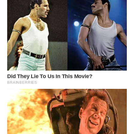
WN
NATUNA
WN
BINTAN
WN
MANDALIKA
WN
LIKUPANG
WN
LABUANBAJO
WN
BORNEO