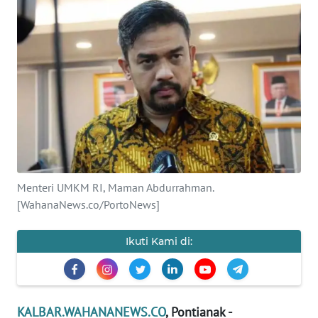
Informasi
INDEKS
BERITA
KONTAK
KAMI
INFO
IKLAN
Menteri UMKM RI, Maman Abdurrahman.
[WahanaNews.co/PortoNews]
TENTANG
KAMI
Ikuti Kami di:
PEDOMAN
MEDIA
SIBER
KALBAR.WAHANANEWS.CO
, Pontianak -