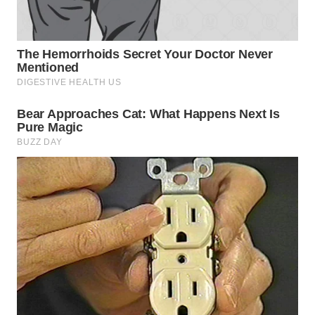
WN
SUMEDANG
WN
CIANJUR
WN
KEPULAUAN
SERIBU
WN
TANGERANG
WN
BINJAI
WN
CIREBON