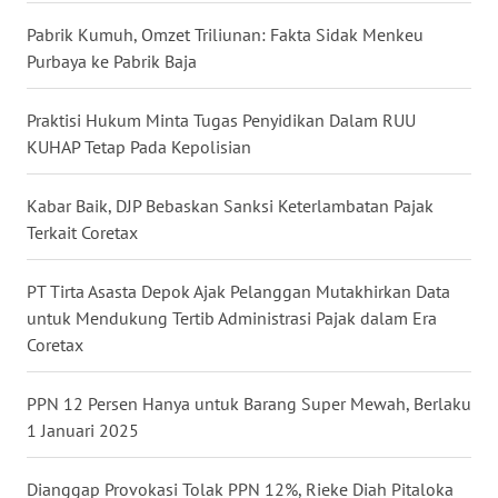
Pabrik Kumuh, Omzet Triliunan: Fakta Sidak Menkeu
WN
Purbaya ke Pabrik Baja
KALTARA
Praktisi Hukum Minta Tugas Penyidikan Dalam RUU
WN
KUHAP Tetap Pada Kepolisian
KALSEL
Kabar Baik, DJP Bebaskan Sanksi Keterlambatan Pajak
WN
Terkait Coretax
KALTIM
PT Tirta Asasta Depok Ajak Pelanggan Mutakhirkan Data
WN
SULSEL
untuk Mendukung Tertib Administrasi Pajak dalam Era
Coretax
WN
GORONTALO
PPN 12 Persen Hanya untuk Barang Super Mewah, Berlaku
1 Januari 2025
WN
SULUT
Dianggap Provokasi Tolak PPN 12%, Rieke Diah Pitaloka