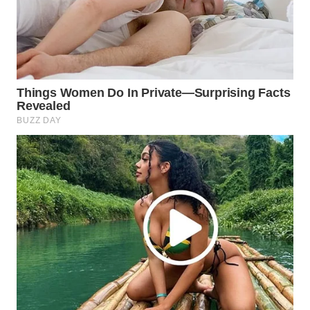
WN
PRIANGAN
TIMUR
WN
SEMARANG
WN
SOLO
WN
BOROBUDUR
WN
MADURA
WN
SURABAYA