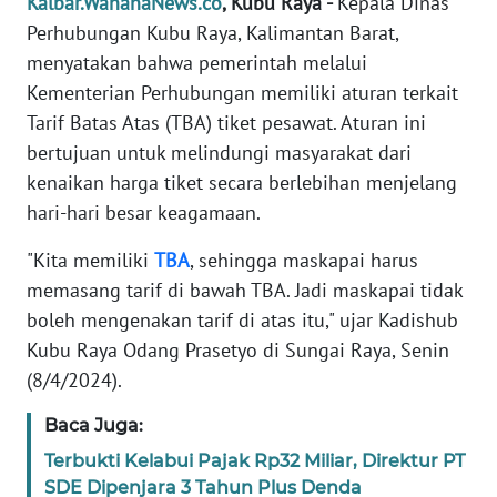
Kalbar.WahanaNews.co
, Kubu Raya -
Kepala Dinas
REDAKSI
Perhubungan Kubu Raya, Kalimantan Barat,
menyatakan bahwa pemerintah melalui
KARIR
Kementerian Perhubungan memiliki aturan terkait
Tarif Batas Atas (TBA) tiket pesawat. Aturan ini
DISCLAIMER
bertujuan untuk melindungi masyarakat dari
kenaikan harga tiket secara berlebihan menjelang
Wahana
hari-hari besar keagamaan.
News
Regional
"Kita memiliki
TBA
, sehingga maskapai harus
memasang tarif di bawah TBA. Jadi maskapai tidak
WN
SUMUT
boleh mengenakan tarif di atas itu," ujar Kadishub
Kubu Raya Odang Prasetyo di Sungai Raya, Senin
WN
(8/4/2024).
JAKARTA
Baca Juga:
WN
Terbukti Kelabui Pajak Rp32 Miliar, Direktur PT
JABAR
SDE Dipenjara 3 Tahun Plus Denda