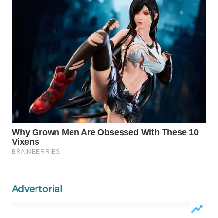
WAHANA
LISTRIK
WAHANA
TRAVEL
WAHANA
TV
WAHANANEWS
ID
WAHANANEWS
CO ID
Advertorial
WAHANANEWS
NET