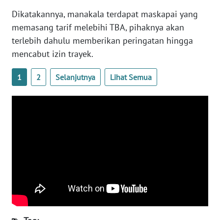
Dikatakannya, manakala terdapat maskapai yang
WN
memasang tarif melebihi TBA, pihaknya akan
BABEL
terlebih dahulu memberikan peringatan hingga
mencabut izin trayek.
WN
SUMBAR
1
2
Selanjutnya
Lihat Semua
WN
SUMSEL
WN
BENGKULU
WN
LAMPUNG
WN
JATENG