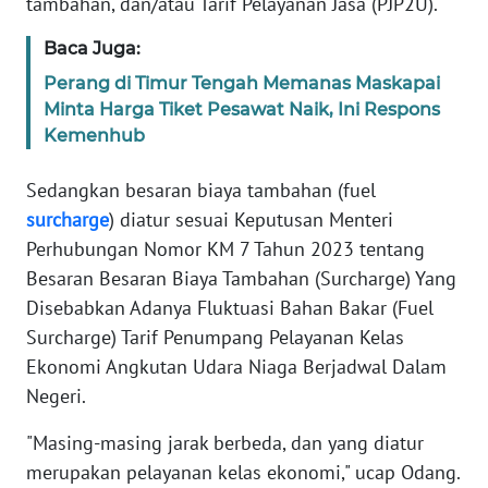
tambahan, dan/atau Tarif Pelayanan Jasa (PJP2U).
Baca Juga:
WN
SERAMBI
Perang di Timur Tengah Memanas Maskapai
Minta Harga Tiket Pesawat Naik, Ini Respons
Kemenhub
WN
JAMBI
Sedangkan besaran biaya tambahan (fuel
surcharge
) diatur sesuai Keputusan Menteri
WN
SULTRA
Perhubungan Nomor KM 7 Tahun 2023 tentang
Besaran Besaran Biaya Tambahan (Surcharge) Yang
WN
Disebabkan Adanya Fluktuasi Bahan Bakar (Fuel
NTB
Surcharge) Tarif Penumpang Pelayanan Kelas
Ekonomi Angkutan Udara Niaga Berjadwal Dalam
WN
Negeri.
SULTENG
"Masing-masing jarak berbeda, dan yang diatur
WN
merupakan pelayanan kelas ekonomi," ucap Odang.
SULBAR