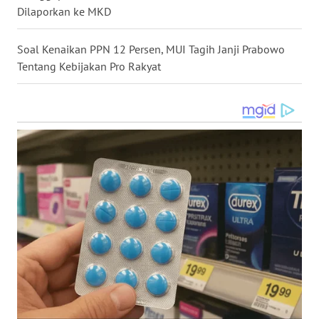
Dilaporkan ke MKD
WN
MALUKU
Soal Kenaikan PPN 12 Persen, MUI Tagih Janji Prabowo
Tentang Kebijakan Pro Rakyat
WN
MALUT
WN
DAIRI
WN
DANAU
TOBA
WN
NIAS
WN