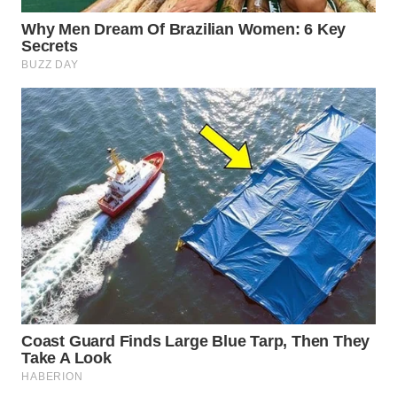
WN
NATUNA
WN
BINTAN
WN
MANDALIKA
WN
LIKUPANG
WN
LABUANBAJO
WN
BORNEO