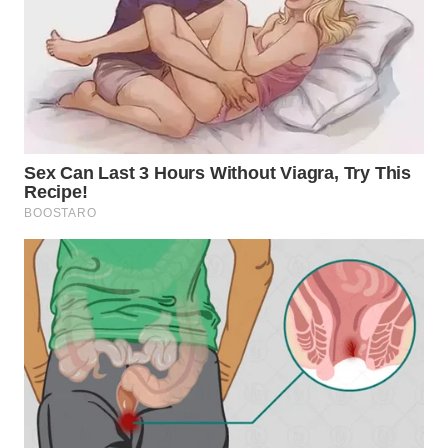
BEKASI
WN
BOGOR
WN
DEPOK
WN
TAPANULI
UTARA
WN
SAMOSIR
WN
PADANG
LAWAS