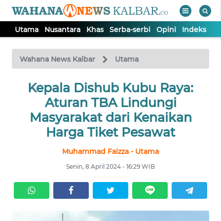
Utama
Nusantara
Khas
Serba-serbi
Opini
Indeks
WAHANA
Tutup
TV
Wahana News Kalbar
Utama
UTAMA
Kepala Dishub Kubu Raya:
Aturan TBA Lindungi
NUSANTARA
Masyarakat dari Kenaikan
Harga Tiket Pesawat
KHAS
Muhammad Faizza - Utama
Senin, 8 April 2024 - 16:29 WIB
SERBA-
SERBI
OPINI