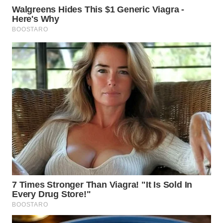
LANGKAT
WN
TAPANULI
SELATAN
WN
TANJUNG
LESUNG
WN
KARO
WN
SIMALUNGUN
WN
LABUHANBATU