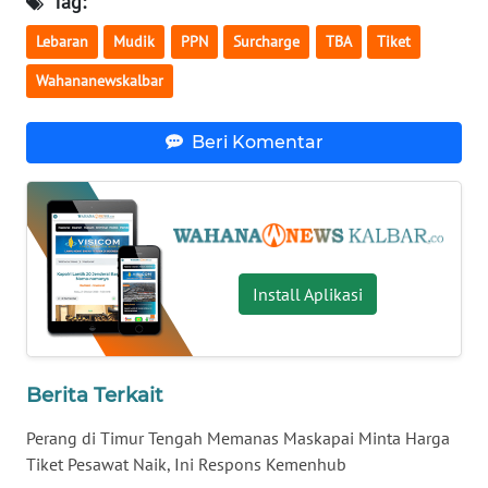
Tag:
Lebaran
Mudik
PPN
Surcharge
TBA
Tiket
WN
NUSANTARA
Wahananewskalbar
WN
Beri Komentar
JOGJA
WN
JATIM
WN
Install Aplikasi
BALI
WN
Berita Terkait
KALBAR
Perang di Timur Tengah Memanas Maskapai Minta Harga
WN
Tiket Pesawat Naik, Ini Respons Kemenhub
KALTENG