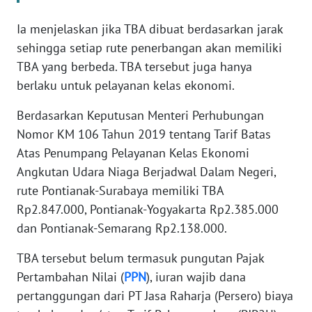
WN
Ia menjelaskan jika TBA dibuat berdasarkan jarak
BANTEN
sehingga setiap rute penerbangan akan memiliki
TBA yang berbeda. TBA tersebut juga hanya
WN
berlaku untuk pelayanan kelas ekonomi.
NTT
Berdasarkan Keputusan Menteri Perhubungan
WN
Nomor KM 106 Tahun 2019 tentang Tarif Batas
KEPRI
Atas Penumpang Pelayanan Kelas Ekonomi
Angkutan Udara Niaga Berjadwal Dalam Negeri,
WN
rute Pontianak-Surabaya memiliki TBA
PAPUA
Rp2.847.000, Pontianak-Yogyakarta Rp2.385.000
dan Pontianak-Semarang Rp2.138.000.
WN
PAPUA
TBA tersebut belum termasuk pungutan Pajak
BARAT
Pertambahan Nilai (
PPN
), iuran wajib dana
pertanggungan dari PT Jasa Raharja (Persero) biaya
WN
RIAU