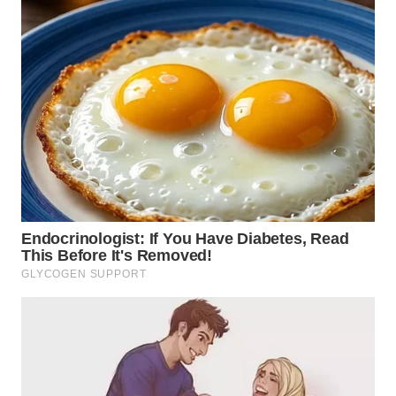
WN
TAPANULI
TENGAH
WN DELI
SERDANG
WN
TEBING
TINGGI
WN
PAKPAK
WN
KARAWANG
WN