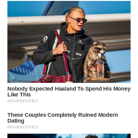
Wahana
Media
Group
WAHANA
NEWS
WAHANA
TANI
WAHANA
ADVOKAT
WAHANA
INFRASTRUKTUR
WAHANA
KONSUMEN