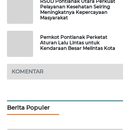
ID
RSUD Pontianak Utara Perkuat
Pelayanan Kesehatan Seiring
Meningkatnya Kepercayaan
MAWAKA
Masyarakat
ID
MARTABAT
Pemkot Pontianak Perketat
Aturan Lalu Lintas untuk
NET
Kendaraan Besar Melintas Kota
PLN
WATCH
KOMENTAR
MKLI
LPKKI
Berita Populer
LKKI
KOPEKLIN