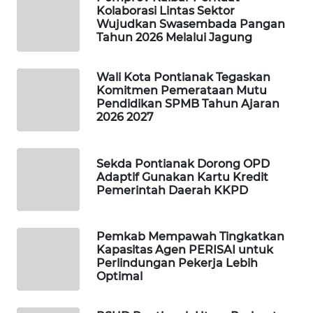
Kolaborasi Lintas Sektor
Wujudkan Swasembada Pangan
WAHANA
Tahun 2026 Melalui Jagung
DESA
WISATA
Wali Kota Pontianak Tegaskan
Komitmen Pemerataan Mutu
LAPAK
Pendidikan SPMB Tahun Ajaran
WAHANA
2026 2027
Wahana
Network
Sekda Pontianak Dorong OPD
Adaptif Gunakan Kartu Kredit
Pemerintah Daerah KKPD
KONSUMEN
LISTRIK
Pemkab Mempawah Tingkatkan
MASYARAKAT
Kapasitas Agen PERISAI untuk
KELISTRIKAN
Perlindungan Pekerja Lebih
Optimal
WALINKI