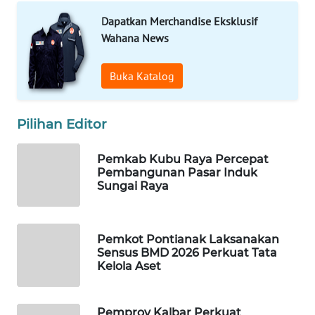
Dapatkan Merchandise Eksklusif
WAHANA
Wahana News
SPORT
Buka Katalog
WAHANA
UMKM
Pilihan Editor
WAHANA
SELEB
Pemkab Kubu Raya Percepat
Pembangunan Pasar Induk
Sungai Raya
WAHANA
PERSONA
Pemkot Pontianak Laksanakan
WAHANA
Sensus BMD 2026 Perkuat Tata
OTOMOTIF
Kelola Aset
WAHANA
HEALTH
Pemprov Kalbar Perkuat