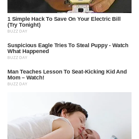
WN
INDRAMAYU
WN
KUNINGAN
WN
MAJALENGKA
WN
SUBANG
WN
SUKABUMI
WN
PURWAKARTA