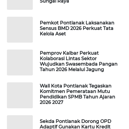
Sungai Raya
WAHANA
SPORT
Pemkot Pontianak Laksanakan
Sensus BMD 2026 Perkuat Tata
Kelola Aset
WAHANA
UMKM
Pemprov Kalbar Perkuat
WAHANA
Kolaborasi Lintas Sektor
SELEB
Wujudkan Swasembada Pangan
Tahun 2026 Melalui Jagung
WAHANA
PERSONA
Wali Kota Pontianak Tegaskan
Komitmen Pemerataan Mutu
Pendidikan SPMB Tahun Ajaran
WAHANA
2026 2027
OTOMOTIF
WAHANA
Sekda Pontianak Dorong OPD
HEALTH
Adaptif Gunakan Kartu Kredit