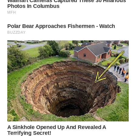
WN
SUMEDANG
WN
CIANJUR
WN
KEPULAUAN
SERIBU
WN
TANGERANG
WN
BINJAI
WN
CIREBON