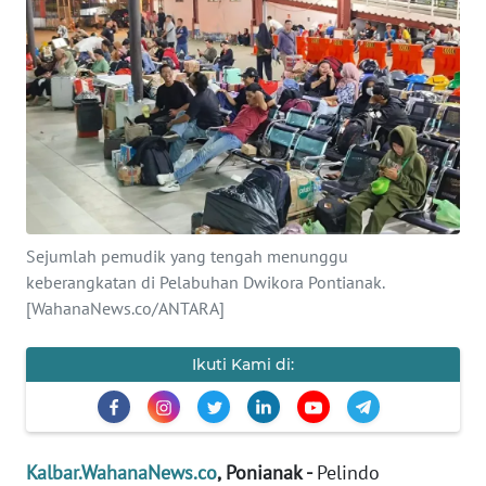
Informasi
INDEKS
BERITA
KONTAK
KAMI
INFO
Sejumlah pemudik yang tengah menunggu
IKLAN
keberangkatan di Pelabuhan Dwikora Pontianak.
[WahanaNews.co/ANTARA]
TENTANG
KAMI
Ikuti Kami di:
PEDOMAN
MEDIA
SIBER
Kalbar.WahanaNews.co
, Ponianak -
Pelindo