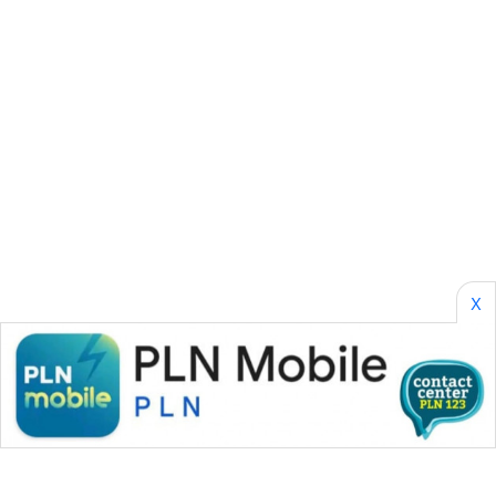
SONYA
ASA
NEWS
X