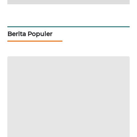
ID
MAWAKA
ID
Berita Populer
MARTABAT
NET
PLN
WATCH
MKLI
LPKKI
LKKI
KOPEKLIN