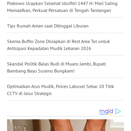
Prabowo Ucapkan Selamat Idulfitri 1447 H: Mari Saling
Memaafkan, Perkuat Persatuan di Tengah Tantangan
WN
KALTARA
Tips Rumah Aman saat Ditinggal Liburan
WN
KALSEL
Skema Buffer Zone Disiapkan di Rest Area Tol untuk
Antisipasi Kepadatan Mudik Lebaran 2026
WN
KALTIM
Skandal Politik Balas Budi di Muaro Jambi, Bupati
Bambang Bayu Suseno Bungkam!
WN
SULSEL
Optimalkan Arus Mudik, Polres Labusel Sebar 20 Titik
CCTV di Jalur Strategis
WN
GORONTALO
WN
SULUT