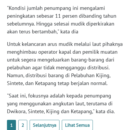
"Kondisi jumlah penumpang ini mengalami
peningkatan sebesar 11 persen dibanding tahun
WN
SERAMBI
sebelumnya. Hingga selesai mudik diperkirakan
akan terus bertambah," kata dia
WN
JAMBI
Untuk kelancaran arus mudik melalui laut pihaknya
menghimbau operator kapal dan pemilik muatan
WN
untuk segera mengeluarkan barang-barang dari
SULTRA
pelabuhan agar tidak mengganggu distribusi.
Namun, distribusi barang di Pelabuhan Kijing,
WN
Sintete, dan Ketapang tetap berjalan normal.
NTB
"Saat ini, fokusnya adalah kepada penumpang
WN
yang menggunakan angkutan laut, terutama di
SULTENG
Dwikora, Sintete, Kijing dan Ketapang," kata dia.
WN
1
2
Selanjutnya
Lihat Semua
SULBAR