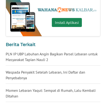
WN
NUSANTARA
Install Aplikasi
WN
JOGJA
Berita Terkait
WN
JATIM
PLN IP UBP Labuhan Angin Bagikan Parsel Lebaran untuk
Masyarakat Tapian Nauli 2
WN
BALI
Waspada Penyakit Setelah Lebaran, Ini Daftar dan
Penyebabnya
WN
KALBAR
Momen Lebaran Yaqut: Sempat di Rumah, Lalu Kembali
Ditahan
WN
KALTENG