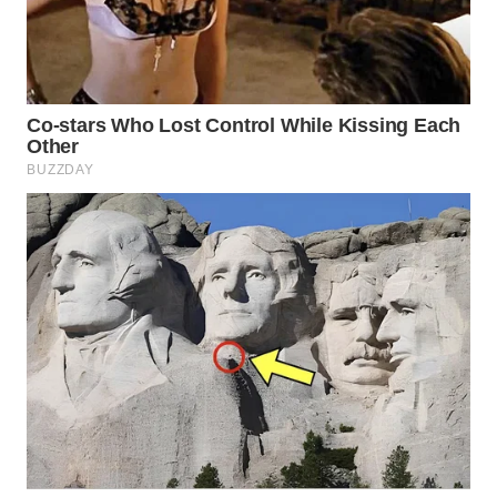
Wahana
Media
Group
WAHANA
NEWS
WAHANA
TANI
WAHANA
ADVOKAT
WAHANA
INFRASTRUKTUR
WAHANA
KONSUMEN