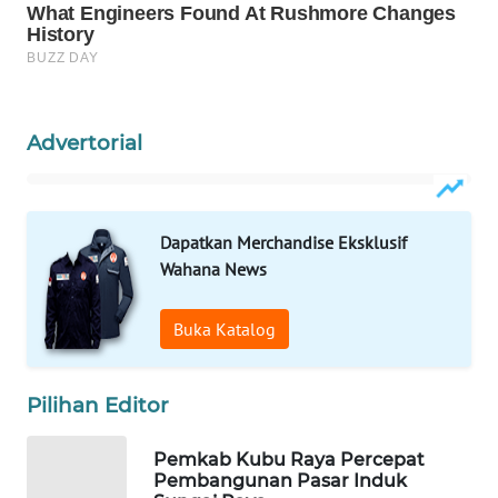
WAHANA
LISTRIK
WAHANA
Advertorial
TRAVEL
WAHANA
Dapatkan Merchandise Eksklusif
TV
Wahana News
WAHANANEWS
ID
Buka Katalog
WAHANANEWS
Pilihan Editor
CO ID
Pemkab Kubu Raya Percepat
WAHANANEWS
Pembangunan Pasar Induk
NET