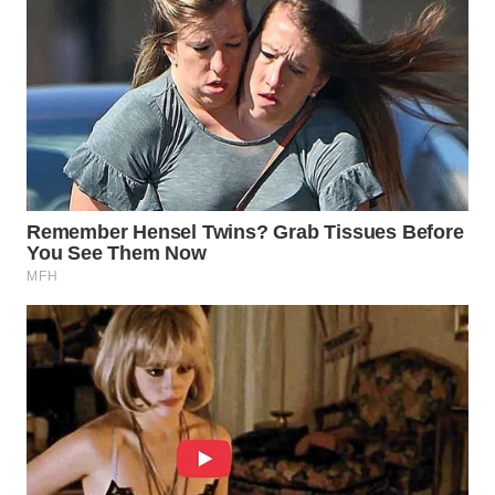
WN
NATUNA
WN
BINTAN
WN
MANDALIKA
WN
LIKUPANG
WN
LABUANBAJO
WN
BORNEO