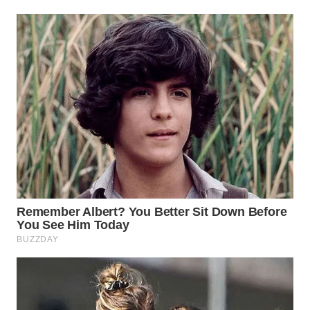
WN
PRIANGAN
TIMUR
WN
SEMARANG
WN
SOLO
WN
BOROBUDUR
WN
MADURA
WN
SURABAYA