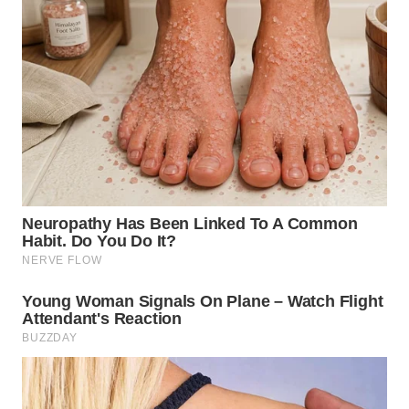
WN
MALUKU
WN
MALUT
WN
DAIRI
WN
DANAU
TOBA
WN
NIAS
WN