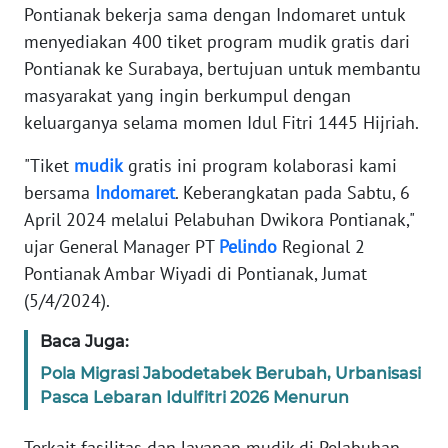
Pontianak bekerja sama dengan Indomaret untuk
REDAKSI
menyediakan 400 tiket program mudik gratis dari
Pontianak ke Surabaya, bertujuan untuk membantu
KARIR
masyarakat yang ingin berkumpul dengan
DISCLAIMER
keluarganya selama momen Idul Fitri 1445 Hijriah.
"Tiket
mudik
gratis ini program kolaborasi kami
Wahana
News
bersama
Indomaret
. Keberangkatan pada Sabtu, 6
Regional
April 2024 melalui Pelabuhan Dwikora Pontianak,"
ujar General Manager PT
Pelindo
Regional 2
WN
Pontianak Ambar Wiyadi di Pontianak, Jumat
SUMUT
(5/4/2024).
WN
Baca Juga:
JAKARTA
Pola Migrasi Jabodetabek Berubah, Urbanisasi
Pasca Lebaran Idulfitri 2026 Menurun
WN
JABAR
Terkait fasilitas dan layanan mudik di Pelabuhan