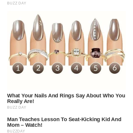
WN
INDRAMAYU
WN
KUNINGAN
WN
MAJALENGKA
WN
SUBANG
WN
SUKABUMI
WN
PURWAKARTA