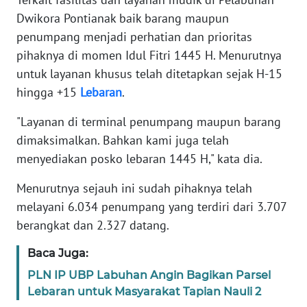
Dwikora Pontianak baik barang maupun
WN
penumpang menjadi perhatian dan prioritas
BANTEN
pihaknya di momen Idul Fitri 1445 H. Menurutnya
untuk layanan khusus telah ditetapkan sejak H-15
WN
NTT
hingga +15
Lebaran
.
"Layanan di terminal penumpang maupun barang
WN
dimaksimalkan. Bahkan kami juga telah
KEPRI
menyediakan posko lebaran 1445 H," kata dia.
WN
Menurutnya sejauh ini sudah pihaknya telah
PAPUA
melayani 6.034 penumpang yang terdiri dari 3.707
berangkat dan 2.327 datang.
WN
PAPUA
Baca Juga:
BARAT
PLN IP UBP Labuhan Angin Bagikan Parsel
Lebaran untuk Masyarakat Tapian Nauli 2
WN
RIAU