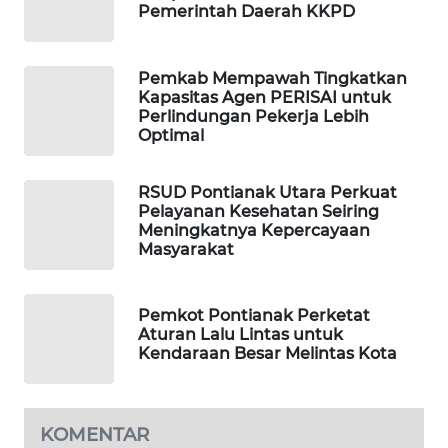
Pemerintah Daerah KKPD
WAHANA
DESA
Pemkab Mempawah Tingkatkan
WISATA
Kapasitas Agen PERISAI untuk
Perlindungan Pekerja Lebih
Optimal
LAPAK
WAHANA
RSUD Pontianak Utara Perkuat
Wahana
Pelayanan Kesehatan Seiring
Network
Meningkatnya Kepercayaan
Masyarakat
KONSUMEN
LISTRIK
Pemkot Pontianak Perketat
Aturan Lalu Lintas untuk
MASYARAKAT
Kendaraan Besar Melintas Kota
KELISTRIKAN
WALINKI
KOMENTAR