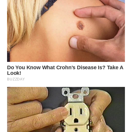
LANGKAT
WN
TAPANULI
SELATAN
WN
TANJUNG
LESUNG
WN
KARO
WN
SIMALUNGUN
WN
LABUHANBATU