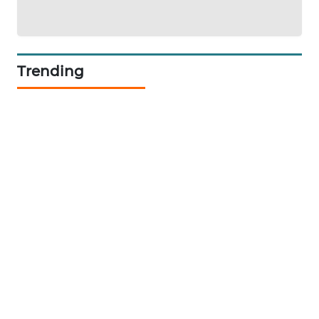
PORTAL
KONSUMEN
Trending
FORWAMKI
ALPERKLINAS
FORJASIDA
TAMBANG
NEWS
SITUNGIR
NEWS
SIDIKALANG
NEWS