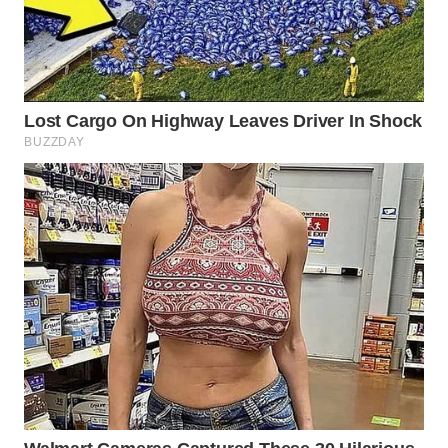
BEKASI
WN
BOGOR
WN
DEPOK
WN
TAPANULI
UTARA
WN
SAMOSIR
WN
PADANG
LAWAS