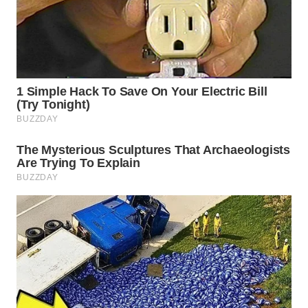
WN
TAPANULI
TENGAH
WN DELI
SERDANG
WN
TEBING
TINGGI
WN
PAKPAK
WN
KARAWANG
WN