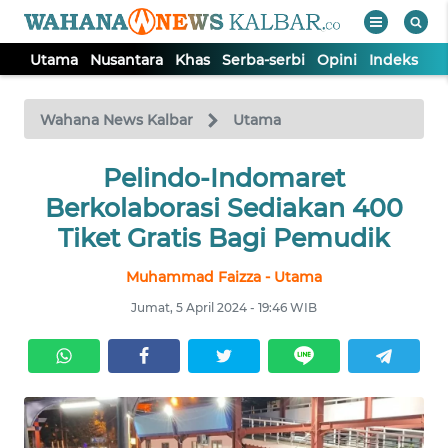
Utama
Nusantara
Khas
Serba-serbi
Opini
Indeks
WAHANA
Tutup
TV
Wahana News Kalbar
Utama
UTAMA
Pelindo-Indomaret
Berkolaborasi Sediakan 400
NUSANTARA
Tiket Gratis Bagi Pemudik
Muhammad Faizza - Utama
KHAS
Jumat, 5 April 2024 - 19:46 WIB
SERBA-
SERBI
OPINI