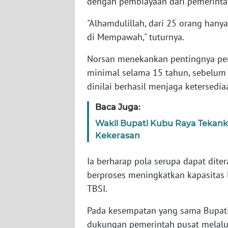
dengan pembiayaan dari pemerinta
WN
"Alhamdulillah, dari 25 orang hany
SERAMBI
di Mempawah," tuturnya.
WN
Norsan menekankan pentingnya perj
JAMBI
minimal selama 15 tahun, sebelum d
dinilai berhasil menjaga ketersedia
WN
SULTRA
Baca Juga:
Wakil Bupati Kubu Raya Tekank
WN
Kekerasan
NTB
Ia berharap pola serupa dapat dite
WN
berproses meningkatkan kapasitas
SULTENG
TBSI.
WN
Pada kesempatan yang sama Bupati
SULBAR
dukungan pemerintah pusat melal