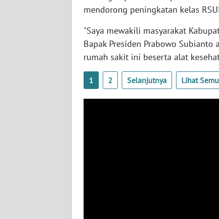
mendorong peningkatan kelas RSUD 
WN
BABEL
"Saya mewakili masyarakat Kabupa
Bapak Presiden Prabowo Subianto a
WN
rumah sakit ini beserta alat keseh
SUMBAR
1
2
Selanjutnya
Lihat Sem
WN
SUMSEL
WN
BENGKULU
WN
LAMPUNG
WN
JATENG