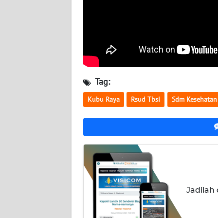
WN
NUSANTARA
WN
JOGJA
WN
Tag:
JATIM
Kubu Raya
Rsud Tbsi
Sdm Kesehatan
WN
BALI
WN
KALBAR
WN
Jadilah
KALTENG