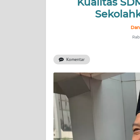
Kualitas SD
Sekolah
INDEKS
BERITA
Dan
KONTAK
Rabu
KAMI
Komentar
INFO
IKLAN
TENTANG
KAMI
PEDOMAN
MEDIA
SIBER
REDAKSI