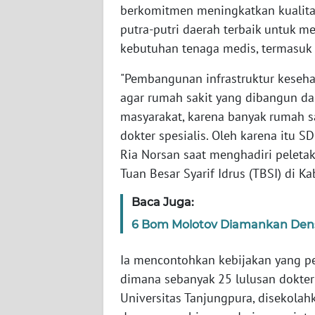
WN
berkomitmen meningkatkan kualit
BANTEN
putra-putri daerah terbaik untuk
kebutuhan tenaga medis, termasuk d
WN
NTT
"Pembangunan infrastruktur keseha
agar rumah sakit yang dibangun d
WN
masyarakat, karena banyak rumah s
KEPRI
dokter spesialis. Oleh karena itu 
Ria Norsan saat menghadiri pelet
WN
Tuan Besar Syarif Idrus (TBSI) di 
PAPUA
Baca Juga:
WN
6 Bom Molotov Diamankan Dens
PAPUA
BARAT
Ia mencontohkan kebijakan yang p
dimana sebanyak 25 lulusan dokter
WN
RIAU
Universitas Tanjungpura, disekolah