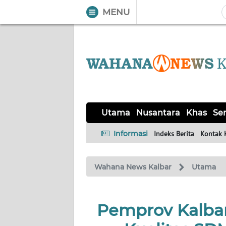
MENU
WAHANA
Tutup
TV
UTAMA
NUSANTARA
Utama
Nusantara
Khas
Ser
KHAS
Informasi
Indeks Berita
Kontak 
SERBA-
Wahana News Kalbar
Utama
SERBI
OPINI
Pemprov Kalba
Informasi