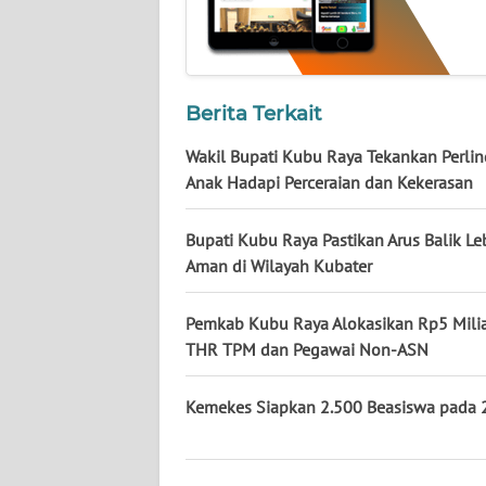
WN
KALTARA
WN
Berita Terkait
KALSEL
Wakil Bupati Kubu Raya Tekankan Perli
WN
Anak Hadapi Perceraian dan Kekerasan
KALTIM
Bupati Kubu Raya Pastikan Arus Balik Le
WN
Aman di Wilayah Kubater
SULSEL
Pemkab Kubu Raya Alokasikan Rp5 Milia
WN
THR TPM dan Pegawai Non-ASN
GORONTALO
Kemekes Siapkan 2.500 Beasiswa pada
WN
SULUT