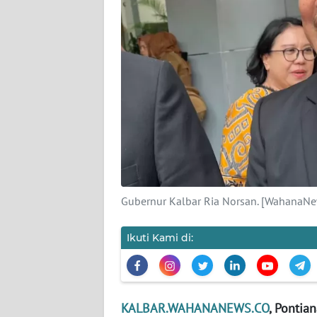
KARIR
DISCLAIMER
Wahana
News
Regional
WN
SUMUT
Gubernur Kalbar Ria Norsan. [WahanaNe
WN
JAKARTA
Ikuti Kami di:
WN
JABAR
KALBAR.WAHANANEWS.CO
, Pontian