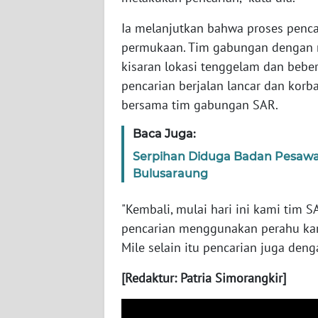
WN
Ia melanjutkan bahwa proses penca
SERAMBI
permukaan. Tim gabungan dengan me
kisaran lokasi tenggelam dan bebera
WN
pencarian berjalan lancar dan kor
JAMBI
bersama tim gabungan SAR.
WN
Baca Juga:
SULTRA
Serpihan Diduga Badan Pesawa
Bulusaraung
WN
NTB
"Kembali, mulai hari ini kami tim
pencarian menggunakan perahu kare
WN
SULTENG
Mile selain itu pencarian juga den
[Redaktur: Patria Simorangkir]
WN
SULBAR