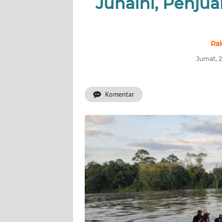
Junaini, Penjua
INDEKS
BERITA
Ra
KONTAK
Jumat, 2
KAMI
Komentar
INFO
IKLAN
TENTANG
KAMI
PEDOMAN
MEDIA
SIBER
REDAKSI