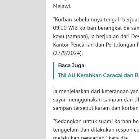
WN
Melawi.
BANTEN
"Korban sebelumnya tengah berjual
WN
09.00 WIB korban berangkat bersa
NTT
kayu (sampan), ia berjualan dari D
Kantor Pencarian dan Pertolongan P
WN
(27/9/2024).
KEPRI
Baca Juga:
WN
TNI AU Kerahkan Caracal dan B
PAPUA
Ia menjelaskan dari keterangan yan
WN
sayur menggunakan sampan dan tiba
PAPUA
sampan tersebut karam dan korban
BARAT
"Sedangkan untuk suami korban ber
WN
tenggelam dan dilakukan respon c
RIAU
melakukan pencarian," kata dia.