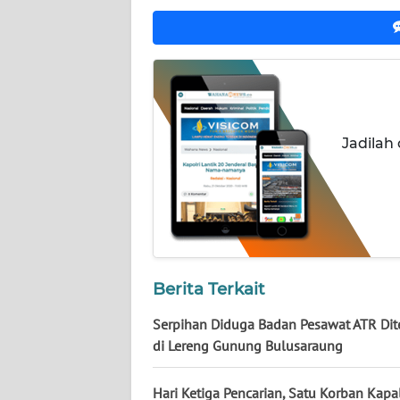
WN
NUSANTARA
WN
JOGJA
Jadilah
WN
JATIM
WN
BALI
WN
Berita Terkait
KALBAR
Serpihan Diduga Badan Pesawat ATR Di
di Lereng Gunung Bulusaraung
WN
KALTENG
Hari Ketiga Pencarian, Satu Korban Kapa