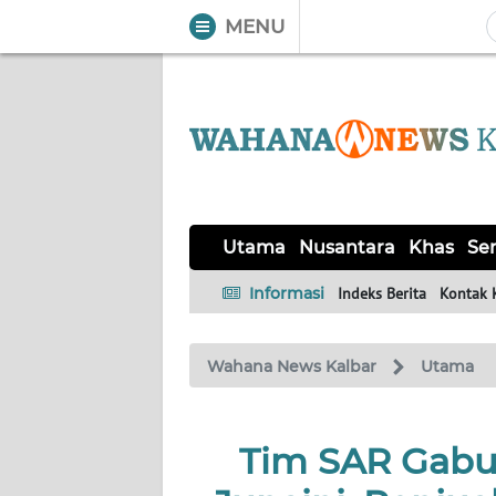
MENU
WAHANA
Tutup
TV
UTAMA
NUSANTARA
Utama
Nusantara
Khas
Ser
KHAS
Informasi
Indeks Berita
Kontak 
SERBA-
Wahana News Kalbar
Utama
SERBI
OPINI
Tim SAR Gabu
Informasi