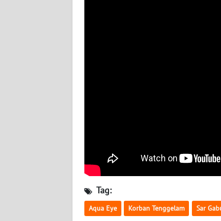
WN
BABEL
WN
SUMBAR
WN
SUMSEL
WN
BENGKULU
WN
LAMPUNG
Tag:
WN
JATENG
Aqua Eye
Korban Tenggelam
Sar Gab