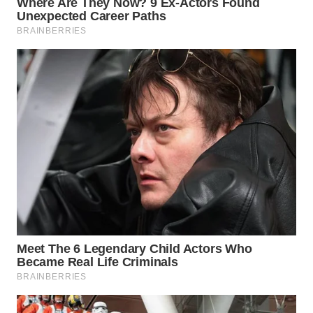
BEKASI
WN
BOGOR
WN
DEPOK
WN
TAPANULI
UTARA
WN
SAMOSIR
WN
PADANG
LAWAS