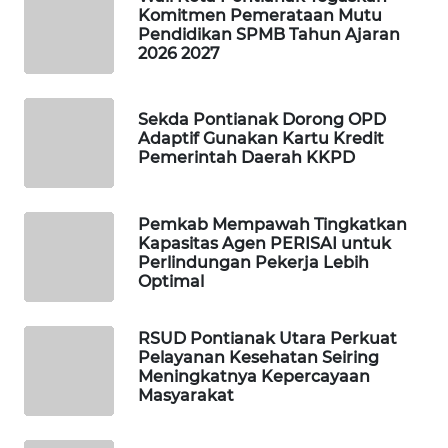
Komitmen Pemerataan Mutu
Pendidikan SPMB Tahun Ajaran
SIBARAGAS
2026 2027
NEWS
Sekda Pontianak Dorong OPD
METRO
Adaptif Gunakan Kartu Kredit
SIANTAR
Pemerintah Daerah KKPD
NEWS
METRO
Pemkab Mempawah Tingkatkan
MEDAN
Kapasitas Agen PERISAI untuk
NEWS
Perlindungan Pekerja Lebih
Optimal
METRO
JAKARTA
RSUD Pontianak Utara Perkuat
NEWS
Pelayanan Kesehatan Seiring
Meningkatnya Kepercayaan
Masyarakat
KRT
NEWS