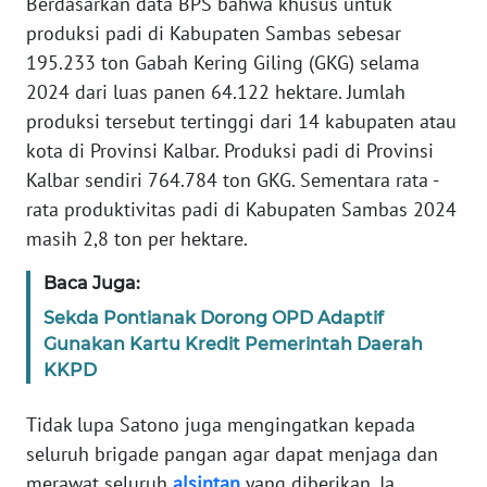
Berdasarkan data BPS bahwa khusus untuk
produksi padi di Kabupaten Sambas sebesar
WN
195.233 ton Gabah Kering Giling (GKG) selama
SERAMBI
2024 dari luas panen 64.122 hektare. Jumlah
produksi tersebut tertinggi dari 14 kabupaten atau
WN
kota di Provinsi Kalbar. Produksi padi di Provinsi
JAMBI
Kalbar sendiri 764.784 ton GKG. Sementara rata -
rata produktivitas padi di Kabupaten Sambas 2024
WN
masih 2,8 ton per hektare.
SULTRA
Baca Juga:
WN
Sekda Pontianak Dorong OPD Adaptif
NTB
Gunakan Kartu Kredit Pemerintah Daerah
KKPD
WN
SULTENG
Tidak lupa Satono juga mengingatkan kepada
seluruh brigade pangan agar dapat menjaga dan
WN
merawat seluruh
alsintan
yang diberikan. Ia
SULBAR