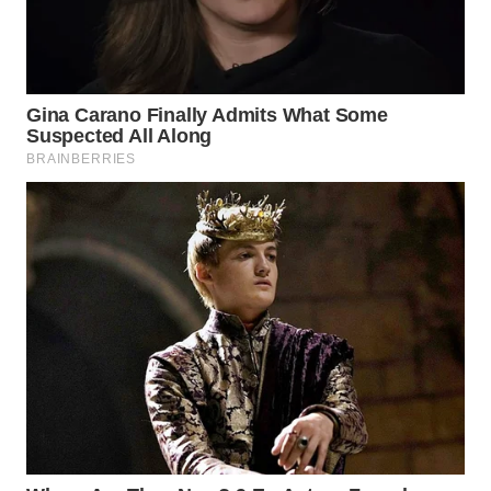
WN
TAPANULI
TENGAH
WN DELI
SERDANG
WN
TEBING
TINGGI
WN
PAKPAK
WN
KARAWANG
WN