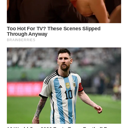
WAHANA
LISTRIK
WAHANA
TRAVEL
WAHANA
TV
WAHANANEWS
ID
WAHANANEWS
CO ID
WAHANANEWS
NET