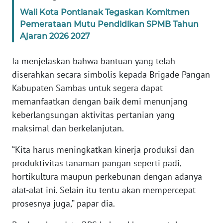
Wali Kota Pontianak Tegaskan Komitmen
WN
Pemerataan Mutu Pendidikan SPMB Tahun
BANTEN
Ajaran 2026 2027
WN
Ia menjelaskan bahwa bantuan yang telah
NTT
diserahkan secara simbolis kepada Brigade Pangan
Kabupaten Sambas untuk segera dapat
WN
memanfaatkan dengan baik demi menunjang
KEPRI
keberlangsungan aktivitas pertanian yang
maksimal dan berkelanjutan.
WN
PAPUA
“Kita harus meningkatkan kinerja produksi dan
produktivitas tanaman pangan seperti padi,
WN
hortikultura maupun perkebunan dengan adanya
PAPUA
BARAT
alat-alat ini. Selain itu tentu akan mempercepat
prosesnya juga,” papar dia.
WN
RIAU