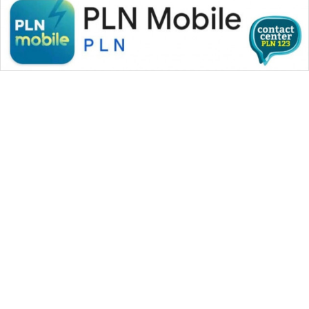
WAHANA MEDIA GROUP
|
|
|
WAHANA NEWS co
WAHANA TANI
WAHANA ADVOKAT
|
|
WAHANA INFRASTRUKTUR
WAHANA KONSUMEN
|
|
|
WAHANA LISTRIK
WAHANA TRAVEL
WAHANA TV
|
|
|
WAHANANEWS id
WAHANANEWS CO ID
WAHANANEWS NET