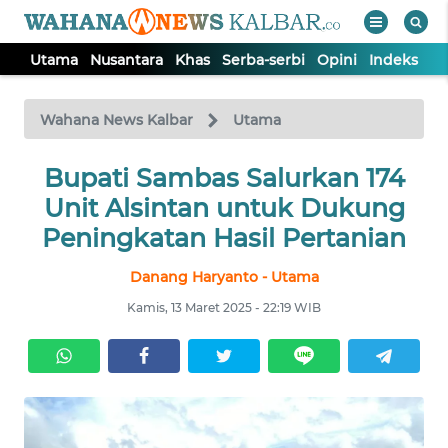
Utama
Nusantara
Khas
Serba-serbi
Opini
Indeks
WAHANA
Tutup
TV
Wahana News Kalbar
Utama
UTAMA
Bupati Sambas Salurkan 174
Unit Alsintan untuk Dukung
NUSANTARA
Peningkatan Hasil Pertanian
Danang Haryanto - Utama
KHAS
Kamis, 13 Maret 2025 - 22:19 WIB
SERBA-
SERBI
OPINI