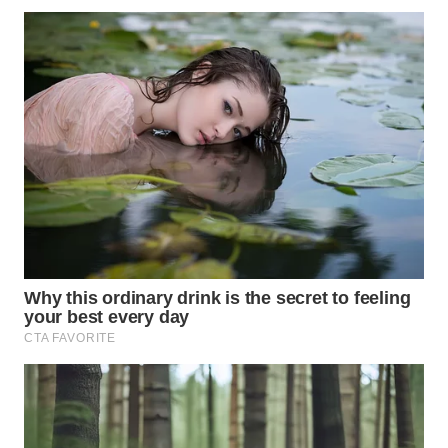
WN
NATUNA
WN
BINTAN
WN
MANDALIKA
WN
LIKUPANG
WN
LABUANBAJO
WN
BORNEO