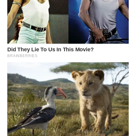
WN
INDRAMAYU
WN
KUNINGAN
WN
MAJALENGKA
WN
SUBANG
WN
SUKABUMI
WN
PURWAKARTA