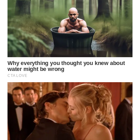
Wahana
Media
Group
WAHANA
NEWS
WAHANA
TANI
WAHANA
ADVOKAT
WAHANA
INFRASTRUKTUR
WAHANA
KONSUMEN