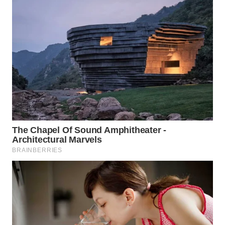
WAHANA
DESA
WISATA
LAPAK
WAHANA
Wahana
Network
KONSUMEN
LISTRIK
MASYARAKAT
KELISTRIKAN
WALINKI