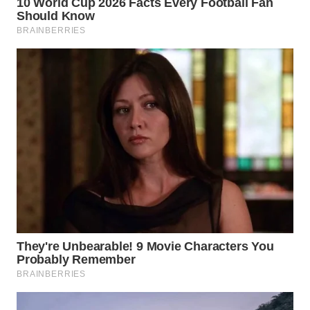
WAHANA
SPORT
WAHANA
UMKM
WAHANA
SELEB
WAHANA
PERSONA
WAHANA
OTOMOTIF
WAHANA
HEALTH