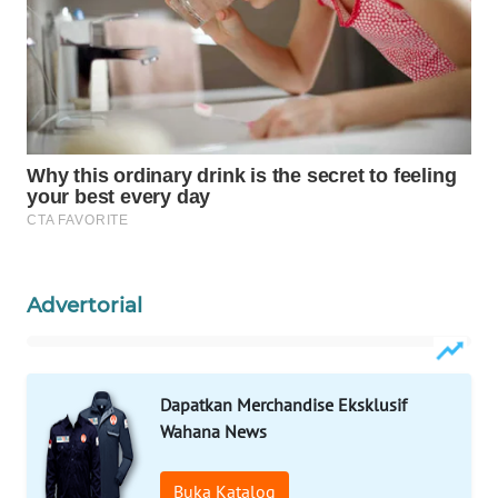
ID
MAWAKA
ID
MARTABAT
NET
PLN
WATCH
Advertorial
MKLI
LPKKI
Dapatkan Merchandise Eksklusif
LKKI
Wahana News
KOPEKLIN
Buka Katalog