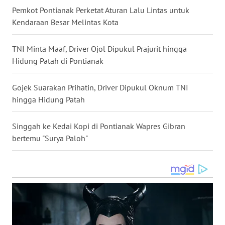
Pemkot Pontianak Perketat Aturan Lalu Lintas untuk
WN
Kendaraan Besar Melintas Kota
MALUKU
TNI Minta Maaf, Driver Ojol Dipukul Prajurit hingga
WN
Hidung Patah di Pontianak
MALUT
Gojek Suarakan Prihatin, Driver Dipukul Oknum TNI
WN
hingga Hidung Patah
DAIRI
Singgah ke Kedai Kopi di Pontianak Wapres Gibran
WN
bertemu "Surya Paloh"
DANAU
TOBA
WN
NIAS
WN