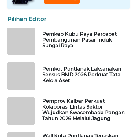
PORTAL
Pilihan Editor
KONSUMEN
Pemkab Kubu Raya Percepat
FORWAMKI
Pembangunan Pasar Induk
Sungai Raya
ALPERKLINAS
FORJASIDA
Pemkot Pontianak Laksanakan
Sensus BMD 2026 Perkuat Tata
Kelola Aset
TAMBANG
NEWS
Pemprov Kalbar Perkuat
SITUNGIR
Kolaborasi Lintas Sektor
NEWS
Wujudkan Swasembada Pangan
Tahun 2026 Melalui Jagung
SIDIKALANG
NEWS
Wali Kota Pontianak Tegaskan