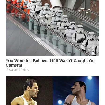
WN
SUMEDANG
WN
CIANJUR
WN
KEPULAUAN
SERIBU
WN
TANGERANG
WN
BINJAI
WN
CIREBON