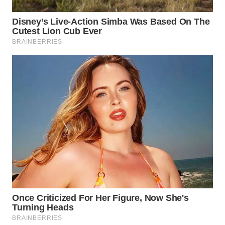
WN
PRIANGAN
TIMUR
WN
SEMARANG
WN
SOLO
WN
BOROBUDUR
WN
MADURA
WN
SURABAYA