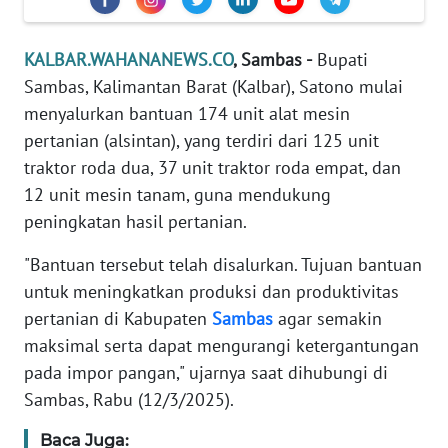
REDAKSI
KALBAR.WAHANANEWS.CO
, Sambas -
Bupati
KARIR
Sambas, Kalimantan Barat (Kalbar), Satono mulai
menyalurkan bantuan 174 unit alat mesin
DISCLAIMER
pertanian (alsintan), yang terdiri dari 125 unit
traktor roda dua, 37 unit traktor roda empat, dan
Wahana
News
12 unit mesin tanam, guna mendukung
Regional
peningkatan hasil pertanian.
WN
"Bantuan tersebut telah disalurkan. Tujuan bantuan
SUMUT
untuk meningkatkan produksi dan produktivitas
pertanian di Kabupaten
Sambas
agar semakin
WN
maksimal serta dapat mengurangi ketergantungan
JAKARTA
pada impor pangan," ujarnya saat dihubungi di
Sambas, Rabu (12/3/2025).
WN
JABAR
Baca Juga: