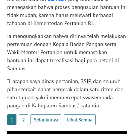
menegaskan bahwa proses pengusulan bantuan ini
tidak mudah, karena harus melewati berbagai
WN
BABEL
tahapan di Kementerian Pertanian RI.
Ia mengungkapkan bahwa dirinya telah melakukan
WN
SUMBAR
pertemuan dengan Kepala Badan Pangan serta
Wakil Menteri Pertanian untuk memastikan
WN
bantuan ini dapat terealisasi bagi para petani di
SUMSEL
Sambas.
“Harapan saya dinas pertanian, BSIP, dan seluruh
WN
BENGKULU
pihak terkait dapat bergerak dalam satu ritme dan
satu tujuan, yakni mempercepat swasembada
WN
pangan di Kabupaten Sambas,” kata dia.
LAMPUNG
1
2
Selanjutnya
Lihat Semua
WN
JATENG