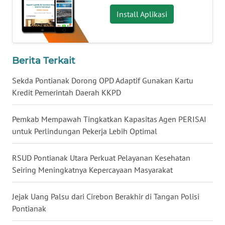
Install Aplikasi
WN
KALTARA
WN
Berita Terkait
KALSEL
Sekda Pontianak Dorong OPD Adaptif Gunakan Kartu
Kredit Pemerintah Daerah KKPD
WN
KALTIM
Pemkab Mempawah Tingkatkan Kapasitas Agen PERISAI
untuk Perlindungan Pekerja Lebih Optimal
WN
SULSEL
RSUD Pontianak Utara Perkuat Pelayanan Kesehatan
WN
Seiring Meningkatnya Kepercayaan Masyarakat
GORONTALO
Jejak Uang Palsu dari Cirebon Berakhir di Tangan Polisi
WN
Pontianak
SULUT