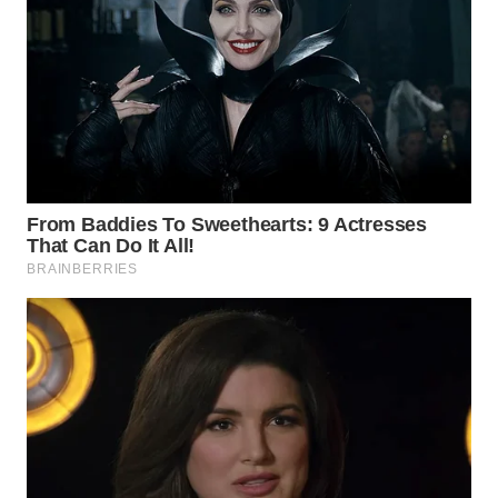
LANGKAT
WN
TAPANULI
SELATAN
WN
TANJUNG
LESUNG
WN
KARO
WN
SIMALUNGUN
WN
LABUHANBATU