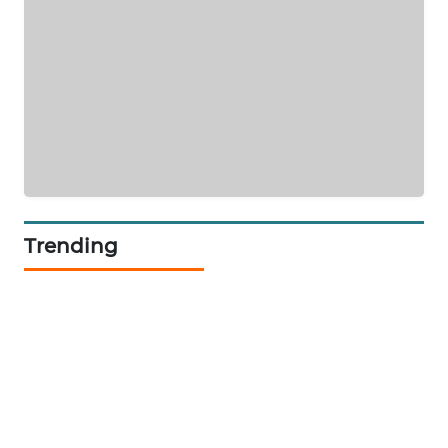
CILEUNGSI
NEWS
BERKAT
NEWS
BERAMPU
NEWS
Trending
ANUGERAH
NEWS
AKHLAK
ID
PERAPKI
NEWS