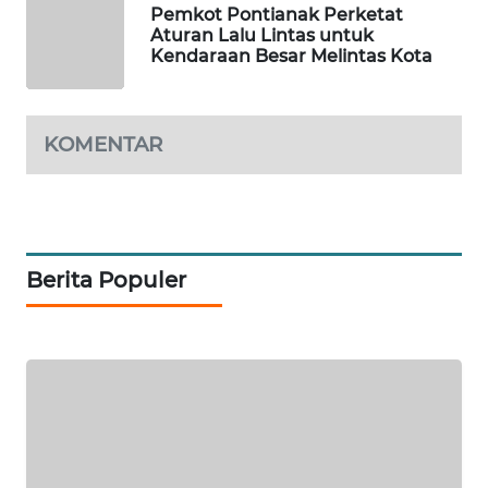
Pemkot Pontianak Perketat
KARING
Aturan Lalu Lintas untuk
Kendaraan Besar Melintas Kota
NEWS
JURNAL
MARITIM
KOMENTAR
HUMBANG
NEWS
GARONGGANG
Berita Populer
NEWS
FISUELRI
ID
ENERGI
NEWS