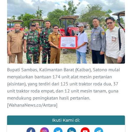
Informasi
INDEKS
BERITA
KONTAK
KAMI
INFO
Bupati Sambas, Kalimantan Barat (Kalbar), Satono mulai
IKLAN
menyalurkan bantuan 174 unit alat mesin pertanian
(alsintan), yang terdiri dari 125 unit traktor roda dua, 37
TENTANG
unit traktor roda empat, dan 12 unit mesin tanam, guna
KAMI
mendukung peningkatan hasil pertanian.
[WahanaNews.co/Antara]
PEDOMAN
MEDIA
Ikuti Kami di:
SIBER