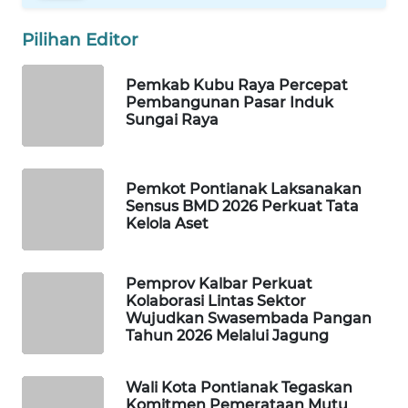
PORTAL
Pilihan Editor
KONSUMEN
Pemkab Kubu Raya Percepat
Pembangunan Pasar Induk
FORWAMKI
Sungai Raya
ALPERKLINAS
Pemkot Pontianak Laksanakan
FORJASIDA
Sensus BMD 2026 Perkuat Tata
Kelola Aset
TAMBANG
NEWS
Pemprov Kalbar Perkuat
Kolaborasi Lintas Sektor
SITUNGIR
Wujudkan Swasembada Pangan
NEWS
Tahun 2026 Melalui Jagung
SIDIKALANG
Wali Kota Pontianak Tegaskan
NEWS
Komitmen Pemerataan Mutu