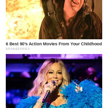
WN
INDRAMAYU
WN
KUNINGAN
WN
MAJALENGKA
WN
SUBANG
WN
SUKABUMI
WN
PURWAKARTA