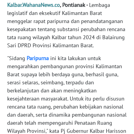
REDAKSI
Kalbar.WahanaNews.co
, Pontianak -
Lembaga
legislatif dan eksekutif Kalimantan Barat
KARIR
menggelar rapat paripurna dan penandatanganan
kesepakatan tentang substansi perubahan rencana
DISCLAIMER
tata ruang wilayah Kalbar tahun 2024 di Balairung
Sari DPRD Provinsi Kalimantan Barat.
Wahana
News
"Sidang
Paripurna
ini kita lakukan untuk
Regional
mengarahkan pembangunan provinsi Kalimantan
Barat supaya lebih berdaya guna, berhasil guna,
WN
serasi selaras, seimbang, terpadu dan
SUMUT
berkelanjutan dan akan meningkatkan
kesejahteraan masyarakat. Untuk itu perlu disusun
WN
rencana tata ruang, perubahan kebijakan nasional
JAKARTA
dan daerah, serta dinamika pembangunan nasional
daerah telah mempengaruhi Penataan Ruang
WN
JABAR
Wilayah Provinsi," kata Pj Gubernur Kalbar Harisson