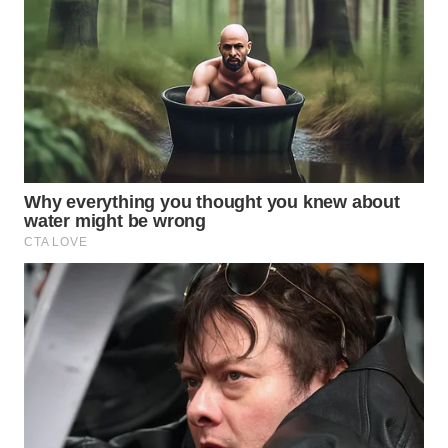
Wahana
Media
Group
WAHANA
NEWS
WAHANA
TANI
WAHANA
ADVOKAT
WAHANA
INFRASTRUKTUR
WAHANA
KONSUMEN