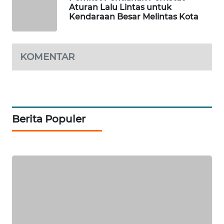
Aturan Lalu Lintas untuk
KARING
Kendaraan Besar Melintas Kota
NEWS
JURNAL
KOMENTAR
MARITIM
HUMBANG
NEWS
Berita Populer
GARONGGANG
NEWS
FISUELRI
ID
ENERGI
NEWS