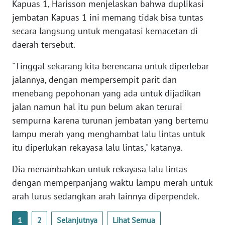
Kapuas 1, Harisson menjelaskan bahwa duplikasi
jembatan Kapuas 1 ini memang tidak bisa tuntas
WN
secara langsung untuk mengatasi kemacetan di
BABEL
daerah tersebut.
WN
"Tinggal sekarang kita berencana untuk diperlebar
SUMBAR
jalannya, dengan mempersempit parit dan
menebang pepohonan yang ada untuk dijadikan
WN
jalan namun hal itu pun belum akan terurai
SUMSEL
sempurna karena turunan jembatan yang bertemu
lampu merah yang menghambat lalu lintas untuk
WN
itu diperlukan rekayasa lalu lintas," katanya.
BENGKULU
Dia menambahkan untuk rekayasa lalu lintas
WN
dengan memperpanjang waktu lampu merah untuk
LAMPUNG
arah lurus sedangkan arah lainnya diperpendek.
WN
1
2
Selanjutnya
Lihat Semua
JATENG