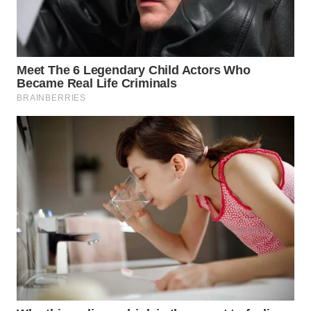
WAHANA
LISTRIK
WAHANA
TRAVEL
WAHANA
TV
WAHANANEWS
ID
WAHANANEWS
CO ID
WAHANANEWS
NET