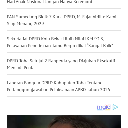
Hari Anak Nasional Jangan Hanya Seremoni
WN
MALUKU
PAN Sumedang Bidik 7 Kursi DPRD, M. Fajar Aldila: Kami
Siap Menang 2029
WN
MALUT
Sekretariat DPRD Kota Bekasi Raih Nilai IKM 93,3,
Pelayanan Penerimaan Tamu Berpredikat “Sangat Baik”
WN
DAIRI
DPRD Toba Setujui 2 Ranperda yang Diajukan Eksekutif
Menjadi Perda
WN
DANAU
Laporan Banggar DPRD Kabupaten Toba Tentang
TOBA
Pertanggungjawaban Pelaksanaan APBD Tahun 2025
WN
NIAS
WN