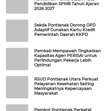
Pendidikan SPMB Tahun Ajaran
2026 2027
SIBARAGAS
NEWS
Sekda Pontianak Dorong OPD
Adaptif Gunakan Kartu Kredit
METRO
Pemerintah Daerah KKPD
SIANTAR
NEWS
Pemkab Mempawah Tingkatkan
METRO
Kapasitas Agen PERISAI untuk
MEDAN
Perlindungan Pekerja Lebih
NEWS
Optimal
METRO
RSUD Pontianak Utara Perkuat
JAKARTA
Pelayanan Kesehatan Seiring
NEWS
Meningkatnya Kepercayaan
Masyarakat
KRT
NEWS
Pemkot Pontianak Perketat