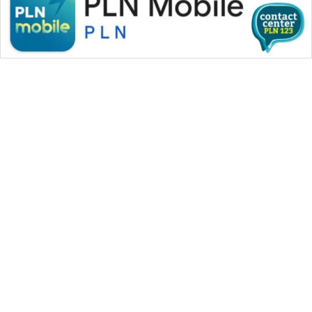
WAHANA MEDIA GROUP
|
|
|
WAHANA NEWS co
WAHANA TANI
WAHANA ADVOKAT
|
|
WAHANA INFRASTRUKTUR
WAHANA KONSUMEN
|
|
|
WAHANA LISTRIK
WAHANA TRAVEL
WAHANA TV
|
|
|
WAHANANEWS id
WAHANANEWS CO ID
WAHANANEWS NET
|
|
|
WAHANA SPORT ID
Wahana UMKM
Wahana Seleb