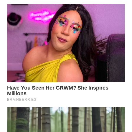
WN
NATUNA
WN
BINTAN
WN
MANDALIKA
WN
LIKUPANG
WN
LABUANBAJO
WN
BORNEO