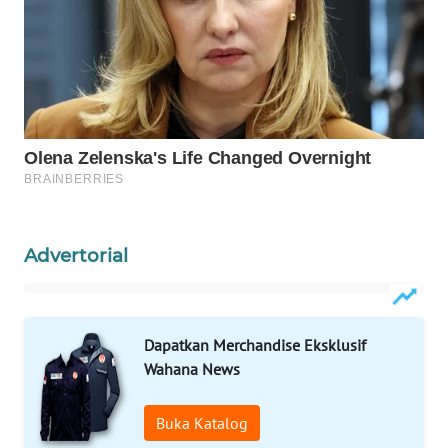
ID
MAWAKA
ID
MARTABAT
NET
PLN
WATCH
Advertorial
MKLI
LPKKI
Dapatkan Merchandise Eksklusif
Wahana News
LKKI
Buka Katalog
KOPEKLIN