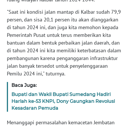
"Saat ini kondisi jalan mantap di Kalbar sudah 79,9
WN
persen, dan sisa 20,1 persen itu akan dianggarkan
SERAMBI
di tahun 2024 ini, dan juga kita memohon kepada
Pemerintah Pusat untuk terus memberikan kita
WN
bantuan dalam bentuk perbaikan jalan daerah, dan
JAMBI
di tahun 2024 ini kita memiliki keterbatasan dalam
WN
pembangunan karena penganggaran infrastruktur
SULTRA
jalan banyak tersedot untuk penyelenggaraan
Pemilu 2024 ini," tuturnya.
WN
NTB
Baca Juga:
Bupati dan Wakil Bupati Sumedang Hadiri
WN
Harlah ke-53 KNPI, Dony Gaungkan Revolusi
SULTENG
Kesadaran Pemuda
WN
Menanggapi permasalahan kemacetan Jembatan
SULBAR