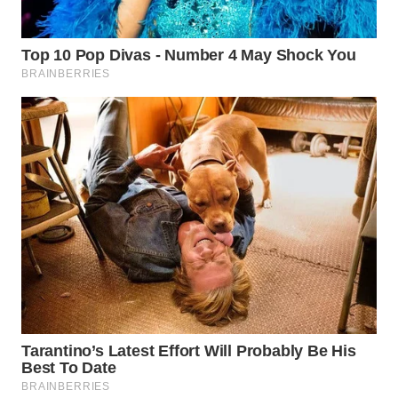
WN
PRIANGAN
TIMUR
WN
SEMARANG
WN
SOLO
WN
BOROBUDUR
WN
MADURA
WN
SURABAYA