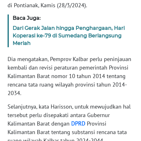
di Pontianak, Kamis (28/3/2024).
WN
BANTEN
Baca Juga:
Dari Gerak Jalan hingga Penghargaan, Hari
WN
Koperasi ke-79 di Sumedang Berlangsung
NTT
Meriah
WN
Dia mengatakan, Pemprov Kalbar perlu peninjauan
KEPRI
kembali dan revisi peraturan pemerintah Provinsi
Kalimantan Barat nomor 10 tahun 2014 tentang
WN
rencana tata ruang wilayah provinsi tahun 2014-
PAPUA
2034.
WN
Selanjutnya, kata Harisson, untuk mewujudkan hal
PAPUA
tersebut perlu disepakati antara Gubernur
BARAT
Kalimantan Barat dengan
DPRD
Provinsi
Kalimantan Barat tentang substansi rencana tata
WN
ruang wilayah Kalbar tahun 2024-2044.
RIAU