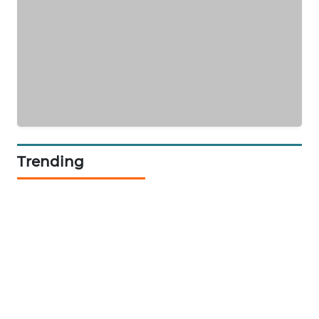
CILEUNGSI
NEWS
BERKAT
NEWS
BERAMPU
NEWS
Trending
ANUGERAH
NEWS
AKHLAK
ID
PERAPKI
NEWS