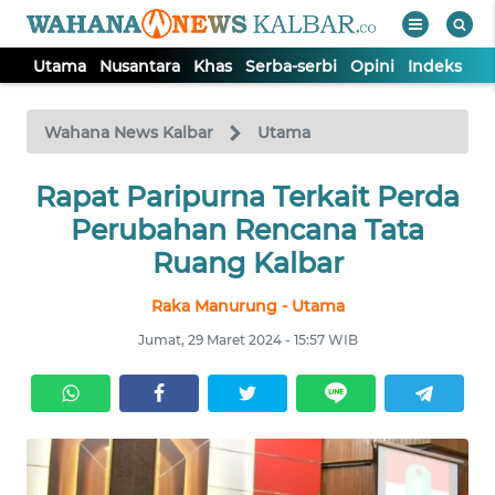
Utama
Nusantara
Khas
Serba-serbi
Opini
Indeks
WAHANA
Tutup
TV
Wahana News Kalbar
Utama
UTAMA
Rapat Paripurna Terkait Perda
Perubahan Rencana Tata
NUSANTARA
Ruang Kalbar
Raka Manurung - Utama
KHAS
Jumat, 29 Maret 2024 - 15:57 WIB
SERBA-
SERBI
OPINI