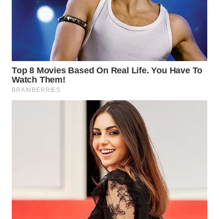
WN
TAPANULI
TENGAH
WN DELI
SERDANG
WN
TEBING
TINGGI
WN
PAKPAK
WN
KARAWANG
WN