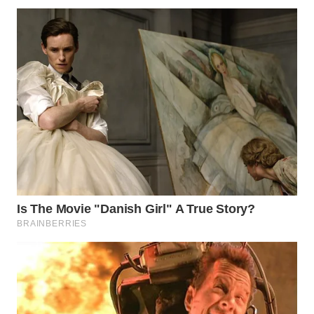
WN
SUMEDANG
WN
CIANJUR
WN
KEPULAUAN
SERIBU
WN
TANGERANG
WN
BINJAI
WN
CIREBON