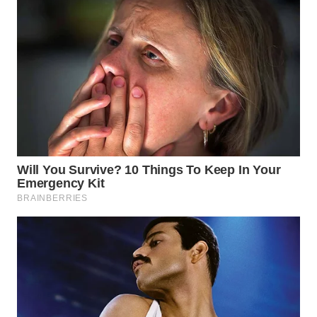
LANGKAT
WN
TAPANULI
SELATAN
WN
TANJUNG
LESUNG
WN
KARO
WN
SIMALUNGUN
WN
LABUHANBATU