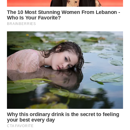
BEKASI
WN
BOGOR
WN
DEPOK
WN
TAPANULI
UTARA
WN
SAMOSIR
WN
PADANG
LAWAS