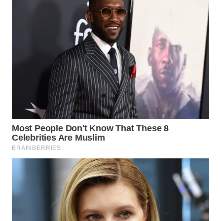
WAHANA
DESA
WISATA
LAPAK
WAHANA
Wahana
Network
KONSUMEN
LISTRIK
MASYARAKAT
KELISTRIKAN
WALINKI