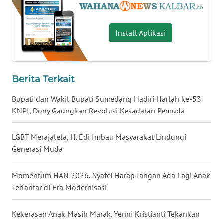
WN
KALTARA
Install Aplikasi
WN
KALSEL
Berita Terkait
WN
Bupati dan Wakil Bupati Sumedang Hadiri Harlah ke-53
KALTIM
KNPI, Dony Gaungkan Revolusi Kesadaran Pemuda
WN
LGBT Merajalela, H. Edi Imbau Masyarakat Lindungi
SULSEL
Generasi Muda
WN
Momentum HAN 2026, Syafei Harap Jangan Ada Lagi Anak
GORONTALO
Terlantar di Era Modernisasi
WN
Kekerasan Anak Masih Marak, Yenni Kristianti Tekankan
SULUT