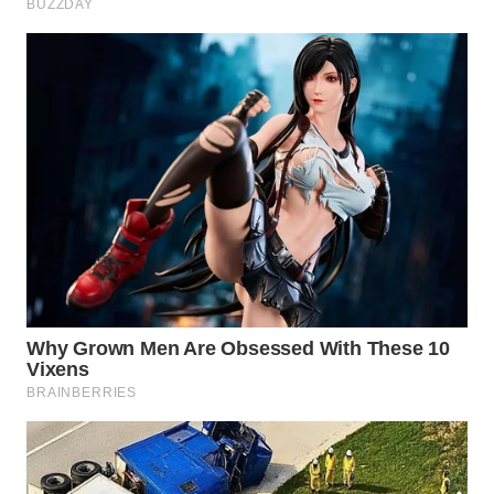
WAHANA
LISTRIK
WAHANA
TRAVEL
WAHANA
TV
WAHANANEWS
ID
WAHANANEWS
CO ID
WAHANANEWS
NET