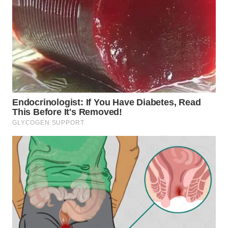
BEKASI
WN
BOGOR
WN
DEPOK
WN
TAPANULI
UTARA
WN
SAMOSIR
WN
PADANG
LAWAS