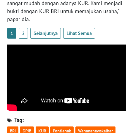
sangat mudah dengan adanya KUR. Kami menjadi
bukti dengan KUR BRI untuk memajukan usaha,"
WN
papar dia.
BABEL
1
2
Selanjutnya
Lihat Semua
WN
SUMBAR
WN
SUMSEL
WN
BENGKULU
WN
LAMPUNG
Tag:
WN
JATENG
BRI
DPJB
KUR
Pontianak
Wahananewskalbar