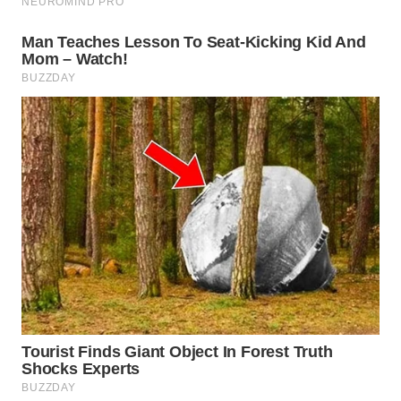
LANGKAT
WN
TAPANULI
SELATAN
WN
TANJUNG
LESUNG
WN
KARO
WN
SIMALUNGUN
WN
LABUHANBATU