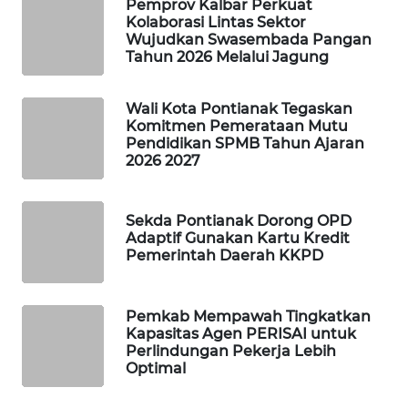
ID
Pemprov Kalbar Perkuat
Kolaborasi Lintas Sektor
Wujudkan Swasembada Pangan
MAWAKA
Tahun 2026 Melalui Jagung
ID
Wali Kota Pontianak Tegaskan
MARTABAT
Komitmen Pemerataan Mutu
NET
Pendidikan SPMB Tahun Ajaran
2026 2027
PLN
WATCH
Sekda Pontianak Dorong OPD
Adaptif Gunakan Kartu Kredit
MKLI
Pemerintah Daerah KKPD
LPKKI
Pemkab Mempawah Tingkatkan
Kapasitas Agen PERISAI untuk
LKKI
Perlindungan Pekerja Lebih
Optimal
KOPEKLIN