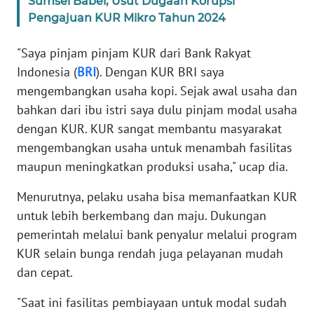
Sumsel Babel, Usut Dugaan Korupsi
Pengajuan KUR Mikro Tahun 2024
WN
"Saya pinjam pinjam KUR dari Bank Rakyat
SERAMBI
Indonesia (
BRI
). Dengan KUR BRI saya
WN
mengembangkan usaha kopi. Sejak awal usaha dan
JAMBI
bahkan dari ibu istri saya dulu pinjam modal usaha
dengan KUR. KUR sangat membantu masyarakat
WN
mengembangkan usaha untuk menambah fasilitas
SULTRA
maupun meningkatkan produksi usaha," ucap dia.
WN
Menurutnya, pelaku usaha bisa memanfaatkan KUR
NTB
untuk lebih berkembang dan maju. Dukungan
pemerintah melalui bank penyalur melalui program
WN
KUR selain bunga rendah juga pelayanan mudah
SULTENG
dan cepat.
WN
"Saat ini fasilitas pembiayaan untuk modal sudah
SULBAR