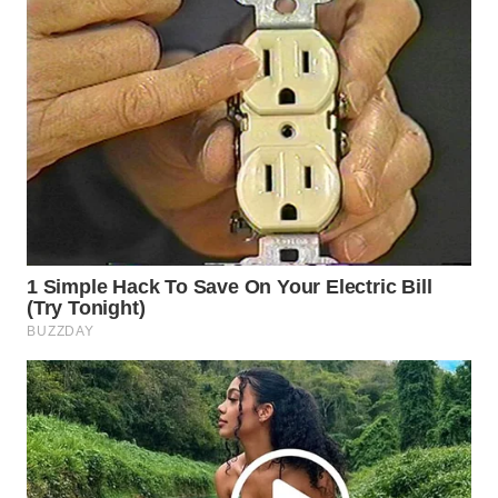
WN
PRIANGAN
TIMUR
WN
SEMARANG
WN
SOLO
WN
BOROBUDUR
WN
MADURA
WN
SURABAYA