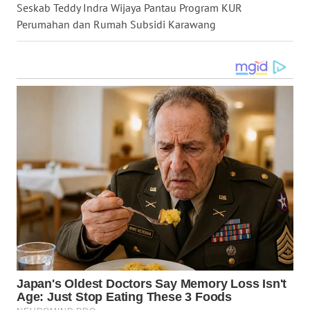
Seskab Teddy Indra Wijaya Pantau Program KUR
Perumahan dan Rumah Subsidi Karawang
WN
MALUKU
WN
MALUT
WN
DAIRI
WN
DANAU
TOBA
WN
NIAS
WN