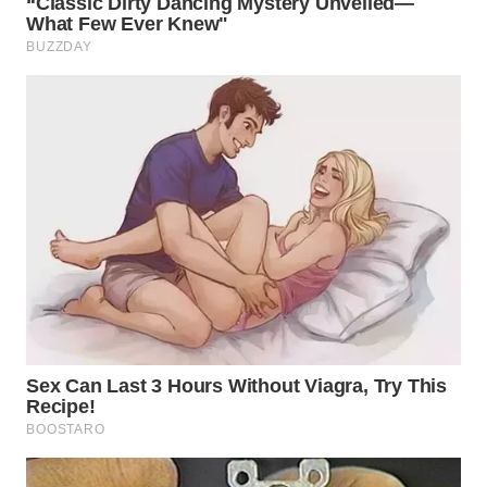
WN
INDRAMAYU
WN
KUNINGAN
WN
MAJALENGKA
WN
SUBANG
WN
SUKABUMI
WN
PURWAKARTA