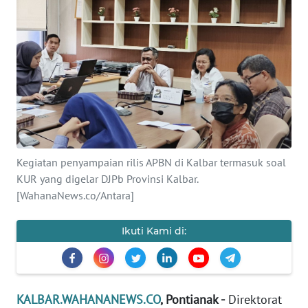
Informasi
INDEKS
BERITA
KONTAK
KAMI
INFO
Kegiatan penyampaian rilis APBN di Kalbar termasuk soal
IKLAN
KUR yang digelar DJPb Provinsi Kalbar.
[WahanaNews.co/Antara]
TENTANG
KAMI
Ikuti Kami di:
PEDOMAN
MEDIA
SIBER
KALBAR.WAHANANEWS.CO
, Pontianak -
Direktorat