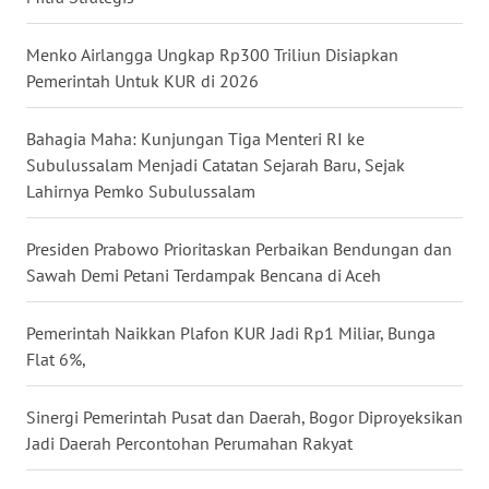
WN
Menko Airlangga Ungkap Rp300 Triliun Disiapkan
KALTARA
Pemerintah Untuk KUR di 2026
WN
Bahagia Maha: Kunjungan Tiga Menteri RI ke
KALSEL
Subulussalam Menjadi Catatan Sejarah Baru, Sejak
Lahirnya Pemko Subulussalam
WN
KALTIM
Presiden Prabowo Prioritaskan Perbaikan Bendungan dan
Sawah Demi Petani Terdampak Bencana di Aceh
WN
SULSEL
Pemerintah Naikkan Plafon KUR Jadi Rp1 Miliar, Bunga
Flat 6%,
WN
GORONTALO
Sinergi Pemerintah Pusat dan Daerah, Bogor Diproyeksikan
Jadi Daerah Percontohan Perumahan Rakyat
WN
SULUT