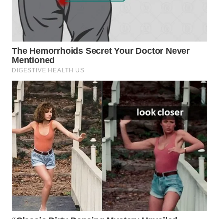
WN
SUMEDANG
WN
CIANJUR
WN
KEPULAUAN
SERIBU
WN
TANGERANG
WN
BINJAI
WN
CIREBON