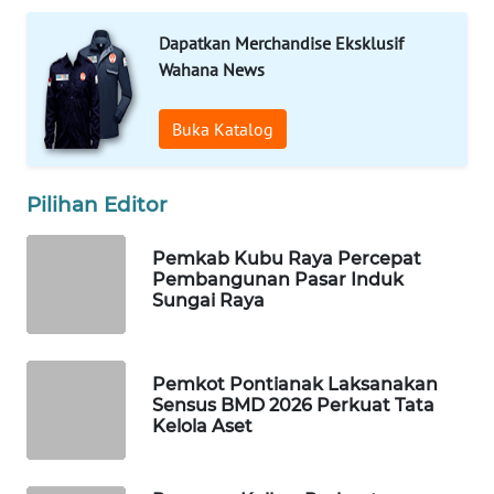
Dapatkan Merchandise Eksklusif
WAHANA
DESA
Wahana News
WISATA
Buka Katalog
LAPAK
WAHANA
Pilihan Editor
Wahana
Network
Pemkab Kubu Raya Percepat
Pembangunan Pasar Induk
Sungai Raya
KONSUMEN
LISTRIK
Pemkot Pontianak Laksanakan
MASYARAKAT
Sensus BMD 2026 Perkuat Tata
KELISTRIKAN
Kelola Aset
WALINKI