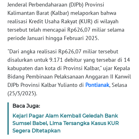
Jenderal Perbendaharaan (DJPb) Provinsi
REDAKSI
Kalimantan Barat (Kalbar) melaporkan bahwa
realisasi Kredit Usaha Rakyat (KUR) di wilayah
KARIR
tersebut telah mencapai Rp626,07 miliar selama
DISCLAIMER
periode Januari hingga Februari 2025.
"Dari angka realisasi Rp626,07 miliar tersebut
Wahana
News
disalurkan untuk 9.171 debitur yang tersebar di 14
Regional
kabupaten dan kota di Provinsi Kalbar," ujar Kepala
Bidang Pembinaan Pelaksanaan Anggaran II Kanwil
WN
DJPb Provinsi Kalbar Yulianto di
Pontianak
, Selasa
SUMUT
(25/3/2025).
WN
Baca Juga:
JAKARTA
Kejari Pagar Alam Kembali Geledah Bank
Sumsel Babel, Lima Tersangka Kasus KUR
WN
Segera Ditetapkan
JABAR