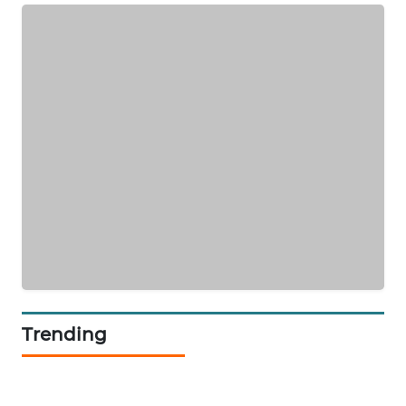
SIBARAGAS
NEWS
METRO
SIANTAR
NEWS
METRO
MEDAN
NEWS
METRO
JAKARTA
NEWS
Trending
KRT
NEWS