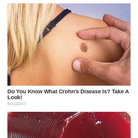
WN
TAPANULI
TENGAH
WN DELI
SERDANG
WN
TEBING
TINGGI
WN
PAKPAK
WN
KARAWANG
WN