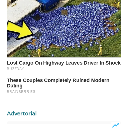
WAHANA
SPORT
WAHANA
UMKM
WAHANA
SELEB
WAHANA
PERSONA
WAHANA
OTOMOTIF
Advertorial
WAHANA
HEALTH