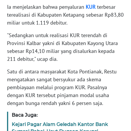
Ia menjelaskan bahwa penyaluran
KUR
terbesar
WN
terealisasi di Kabupaten Ketapang sebesar Rp83,80
BANTEN
miliar untuk 1.119 debitur.
WN
"Sedangkan untuk realisasi KUR terendah di
NTT
Provinsi Kalbar yakni di Kabupaten Kayong Utara
sebesar Rp14,10 miliar yang disalurkan kepada
WN
211 debitur," ucap dia.
KEPRI
Satu di antara masyarakat Kota Pontianak, Restu
WN
mengatakan sangat bersyukur ada skema
PAPUA
pembiayaan melalui program KUR. Pasalnya
dengan KUR tersebut pinjaman modal usaha
WN
dengan bunga rendah yakni 6 persen saja.
PAPUA
BARAT
Baca Juga:
Kejari Pagar Alam Geledah Kantor Bank
WN
RIAU