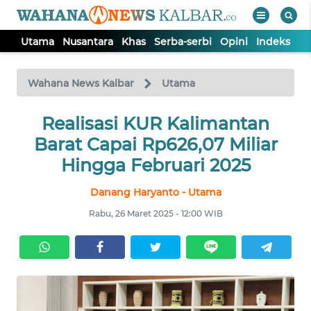
Utama
Nusantara
Khas
Serba-serbi
Opini
Indeks
WAHANA
Tutup
TV
Wahana News Kalbar
Utama
UTAMA
Realisasi KUR Kalimantan
Barat Capai Rp626,07 Miliar
NUSANTARA
Hingga Februari 2025
Danang Haryanto - Utama
KHAS
Rabu, 26 Maret 2025 - 12:00 WIB
SERBA-
SERBI
OPINI