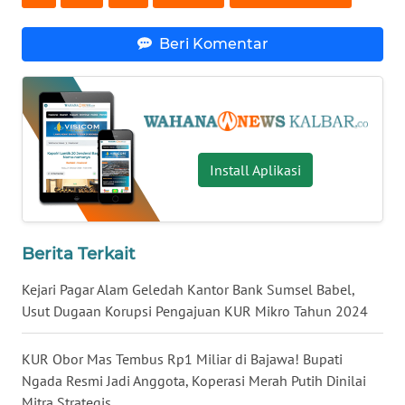
WN
Beri Komentar
NUSANTARA
WN
JOGJA
Install Aplikasi
WN
JATIM
WN
Berita Terkait
BALI
Kejari Pagar Alam Geledah Kantor Bank Sumsel Babel,
WN
Usut Dugaan Korupsi Pengajuan KUR Mikro Tahun 2024
KALBAR
KUR Obor Mas Tembus Rp1 Miliar di Bajawa! Bupati
WN
Ngada Resmi Jadi Anggota, Koperasi Merah Putih Dinilai
KALTENG
Mitra Strategis