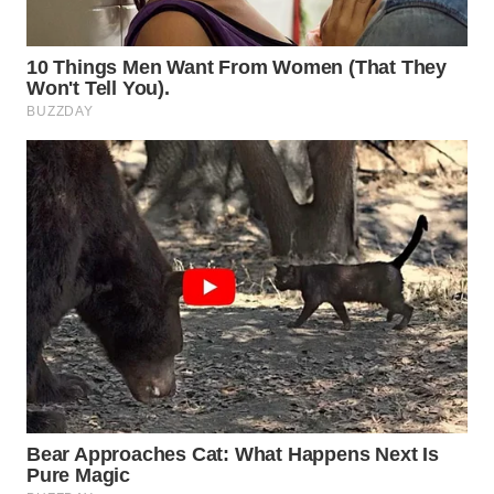
Wahana
Media
Group
WAHANA
NEWS
WAHANA
TANI
WAHANA
ADVOKAT
WAHANA
INFRASTRUKTUR
WAHANA
KONSUMEN