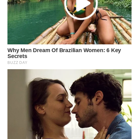
WN
NATUNA
WN
BINTAN
WN
MANDALIKA
WN
LIKUPANG
WN
LABUANBAJO
WN
BORNEO