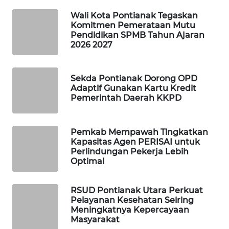
ID
Wali Kota Pontianak Tegaskan
Komitmen Pemerataan Mutu
MAWAKA
Pendidikan SPMB Tahun Ajaran
ID
2026 2027
MARTABAT
NET
Sekda Pontianak Dorong OPD
Adaptif Gunakan Kartu Kredit
Pemerintah Daerah KKPD
PLN
WATCH
Pemkab Mempawah Tingkatkan
MKLI
Kapasitas Agen PERISAI untuk
Perlindungan Pekerja Lebih
Optimal
LPKKI
RSUD Pontianak Utara Perkuat
LKKI
Pelayanan Kesehatan Seiring
Meningkatnya Kepercayaan
Masyarakat
KOPEKLIN