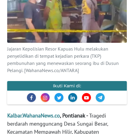
Informasi
INDEKS
BERITA
KONTAK
Jajaran Kepolisian Resor Kapuas Hulu melakukan
KAMI
penyelidikan di tempat kejadian perkara (TKP)
pembunuhan yang menewaskan seorang ibu di Dusun
INFO
Pelangi. [WahanaNews.co/ANTARA]
IKLAN
Ikuti Kami di:
TENTANG
KAMI
PEDOMAN
Kalbar.WahanaNews.co
, Pontianak -
Tragedi
MEDIA
SIBER
berdarah mengguncang Desa Sungai Besar,
Kecamatan Mempawah Hilir, Kabupaten