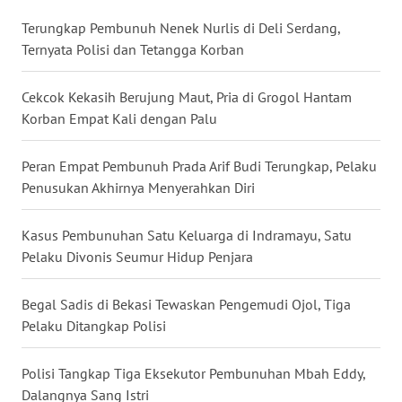
Terungkap Pembunuh Nenek Nurlis di Deli Serdang,
WN
Ternyata Polisi dan Tetangga Korban
NUSANTARA
Cekcok Kekasih Berujung Maut, Pria di Grogol Hantam
WN
Korban Empat Kali dengan Palu
JOGJA
Peran Empat Pembunuh Prada Arif Budi Terungkap, Pelaku
WN
Penusukan Akhirnya Menyerahkan Diri
JATIM
Kasus Pembunuhan Satu Keluarga di Indramayu, Satu
WN
Pelaku Divonis Seumur Hidup Penjara
BALI
Begal Sadis di Bekasi Tewaskan Pengemudi Ojol, Tiga
WN
KALBAR
Pelaku Ditangkap Polisi
WN
Polisi Tangkap Tiga Eksekutor Pembunuhan Mbah Eddy,
KALTENG
Dalangnya Sang Istri