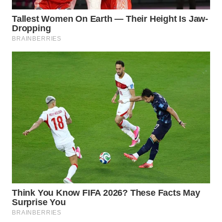
Wahana
Media
Group
WAHANA
NEWS
WAHANA
TANI
WAHANA
ADVOKAT
WAHANA
INFRASTRUKTUR
WAHANA
KONSUMEN