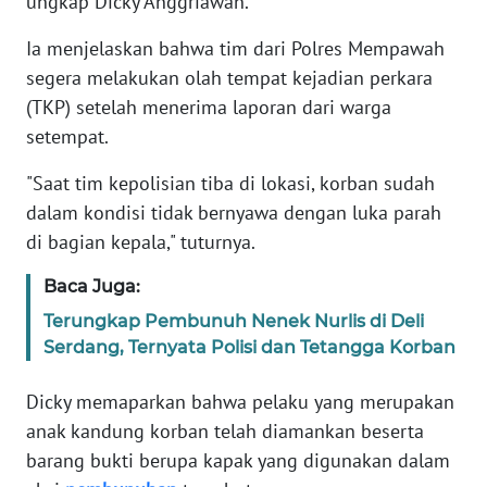
ungkap Dicky Anggriawan.
WN
Ia menjelaskan bahwa tim dari Polres Mempawah
BANTEN
segera melakukan olah tempat kejadian perkara
(TKP) setelah menerima laporan dari warga
WN
setempat.
NTT
"Saat tim kepolisian tiba di lokasi, korban sudah
WN
dalam kondisi tidak bernyawa dengan luka parah
KEPRI
di bagian kepala," tuturnya.
WN
Baca Juga:
PAPUA
Terungkap Pembunuh Nenek Nurlis di Deli
Serdang, Ternyata Polisi dan Tetangga Korban
WN
PAPUA
Dicky memaparkan bahwa pelaku yang merupakan
BARAT
anak kandung korban telah diamankan beserta
barang bukti berupa kapak yang digunakan dalam
WN
RIAU