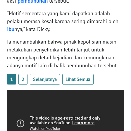
aksi
pembunuhan
tersebut.
"Motif sementara yang kami dapatkan adalah
WN
pelaku merasa kesal karena sering dimarahi oleh
SERAMBI
ibu
nya," kata Dicky.
WN
Ia menambahkan bahwa pihak kepolisian masih
JAMBI
melakukan penyelidikan lebih lanjut untuk
mengungkap detail kejadian dan kemungkinan
WN
adanya motif lain di balik pembunuhan tersebut.
SULTRA
1
2
Selanjutnya
Lihat Semua
WN
NTB
WN
SULTENG
WN
SULBAR