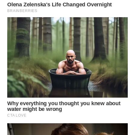
WN
SUMEDANG
WN
CIANJUR
WN
KEPULAUAN
SERIBU
WN
TANGERANG
WN
BINJAI
WN
CIREBON