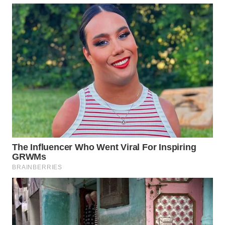
WAHANA
LISTRIK
WAHANA
TRAVEL
WAHANA
TV
WAHANANEWS
ID
WAHANANEWS
CO ID
WAHANANEWS
NET