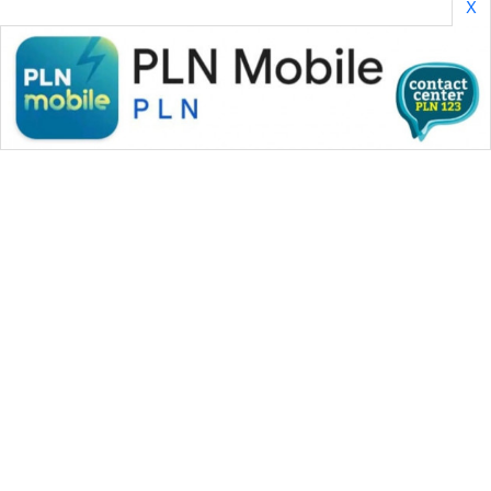
X
WAHANA MEDIA GROUP
|
|
|
WAHANA NEWS co
WAHANA TANI
WAHANA ADVOKAT
|
|
WAHANA INFRASTRUKTUR
WAHANA KONSUMEN
|
|
|
WAHANA LISTRIK
WAHANA TRAVEL
WAHANA TV