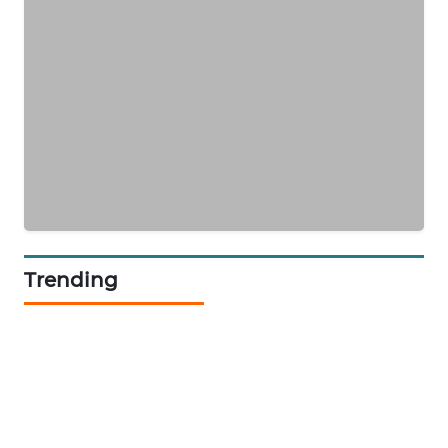
SIBARAGAS
NEWS
METRO
SIANTAR
NEWS
METRO
MEDAN
NEWS
Trending
METRO
JAKARTA
NEWS
KRT
NEWS