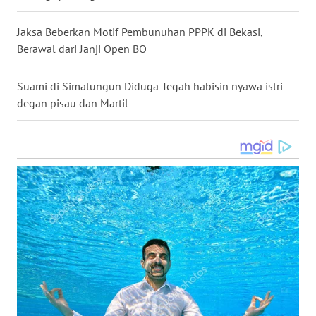
WN
Jaksa Beberkan Motif Pembunuhan PPPK di Bekasi,
KALTARA
Berawal dari Janji Open BO
WN
Suami di Simalungun Diduga Tegah habisin nyawa istri
KALSEL
degan pisau dan Martil
WN
KALTIM
WN
SULSEL
WN
GORONTALO
WN
SULUT