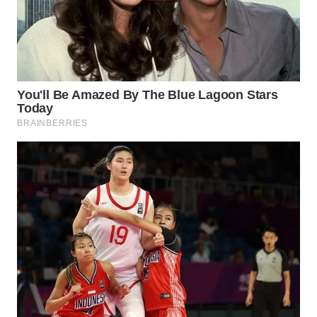
WN
NATUNA
WN
BINTAN
WN
MANDALIKA
WN
LIKUPANG
WN
LABUANBAJO
WN
BORNEO