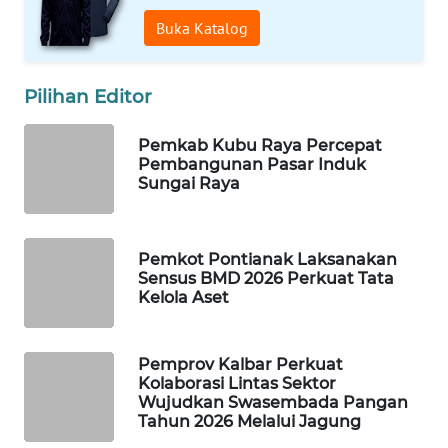
Buka Katalog
WAHANA
DESA
WISATA
Pilihan Editor
LAPAK
Pemkab Kubu Raya Percepat
WAHANA
Pembangunan Pasar Induk
Sungai Raya
Wahana
Network
Pemkot Pontianak Laksanakan
Sensus BMD 2026 Perkuat Tata
KONSUMEN
Kelola Aset
LISTRIK
MASYARAKAT
Pemprov Kalbar Perkuat
KELISTRIKAN
Kolaborasi Lintas Sektor
Wujudkan Swasembada Pangan
Tahun 2026 Melalui Jagung
WALINKI