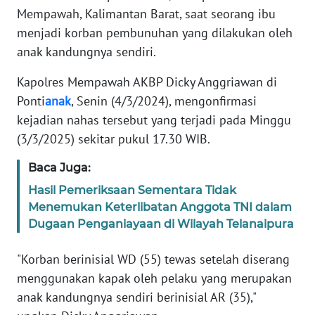
REDAKSI
Mempawah, Kalimantan Barat, saat seorang ibu
menjadi korban pembunuhan yang dilakukan oleh
KARIR
anak kandungnya sendiri.
Kapolres Mempawah AKBP Dicky Anggriawan di
DISCLAIMER
Ponti
anak
, Senin (4/3/2024), mengonfirmasi
kejadian nahas tersebut yang terjadi pada Minggu
Wahana
News
(3/3/2025) sekitar pukul 17.30 WIB.
Regional
Baca Juga:
WN
Hasil Pemeriksaan Sementara Tidak
SUMUT
Menemukan Keterlibatan Anggota TNI dalam
Dugaan Penganiayaan di Wilayah Telanaipura
WN
JAKARTA
"Korban berinisial WD (55) tewas setelah diserang
menggunakan kapak oleh pelaku yang merupakan
WN
anak kandungnya sendiri berinisial AR (35),"
JABAR