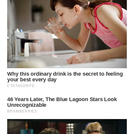
WN
INDRAMAYU
WN
KUNINGAN
WN
MAJALENGKA
WN
SUBANG
WN
SUKABUMI
WN
PURWAKARTA