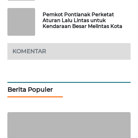
PORTAL
Pemkot Pontianak Perketat
KONSUMEN
Aturan Lalu Lintas untuk
Kendaraan Besar Melintas Kota
FORWAMKI
KOMENTAR
ALPERKLINAS
FORJASIDA
TAMBANG
Berita Populer
NEWS
SITUNGIR
NEWS
SIDIKALANG
NEWS