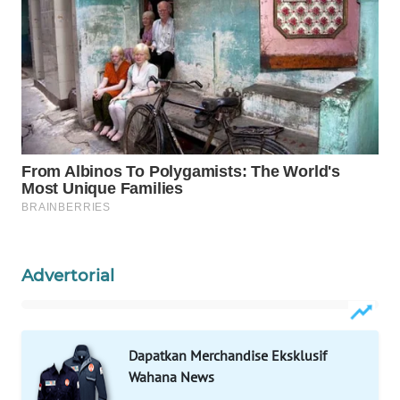
WAHANA
SPORT
WAHANA
UMKM
WAHANA
SELEB
WAHANA
PERSONA
Advertorial
WAHANA
OTOMOTIF
Dapatkan Merchandise Eksklusif
WAHANA
Wahana News
HEALTH