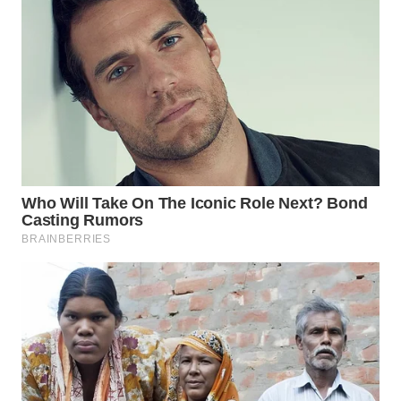
WN
TAPANULI
TENGAH
WN DELI
SERDANG
WN
TEBING
TINGGI
WN
PAKPAK
WN
KARAWANG
WN