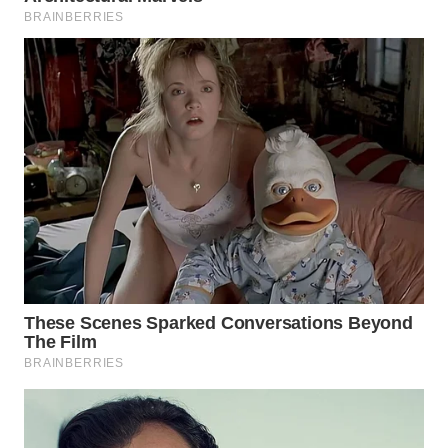
LANGKAT
WN
TAPANULI
SELATAN
WN
TANJUNG
LESUNG
WN
KARO
WN
SIMALUNGUN
WN
LABUHANBATU