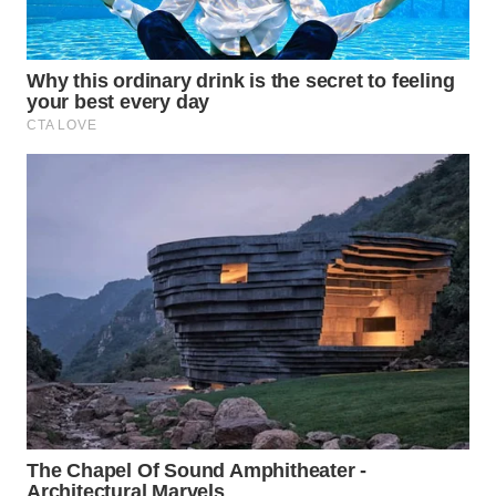
WN
MALUKU
WN
MALUT
WN
DAIRI
WN
DANAU
TOBA
WN
NIAS
WN