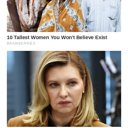
BEKASI
WN
BOGOR
WN
DEPOK
WN
TAPANULI
UTARA
WN
SAMOSIR
WN
PADANG
LAWAS