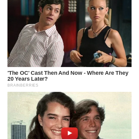
WN
PRIANGAN
TIMUR
WN
SEMARANG
WN
SOLO
WN
BOROBUDUR
WN
MADURA
WN
SURABAYA