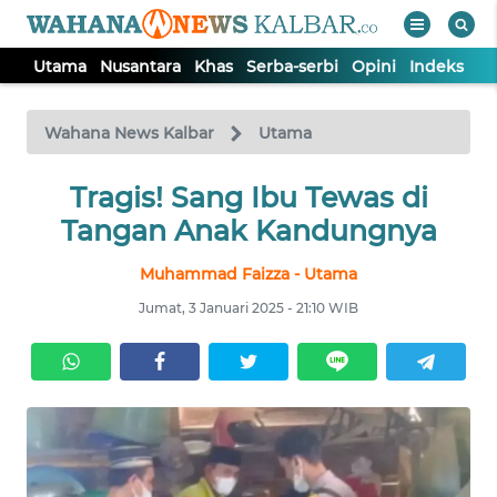
Utama
Nusantara
Khas
Serba-serbi
Opini
Indeks
WAHANA
Tutup
TV
Wahana News Kalbar
Utama
UTAMA
Tragis! Sang Ibu Tewas di
Tangan Anak Kandungnya
NUSANTARA
Muhammad Faizza - Utama
Jumat, 3 Januari 2025 - 21:10 WIB
KHAS
SERBA-
SERBI
OPINI