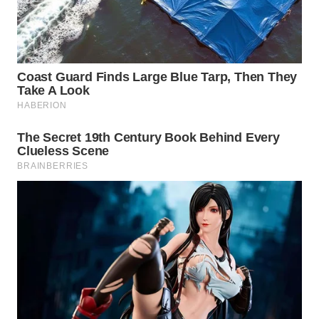
Wahana
Media
Group
WAHANA
NEWS
WAHANA
TANI
WAHANA
ADVOKAT
WAHANA
INFRASTRUKTUR
WAHANA
KONSUMEN