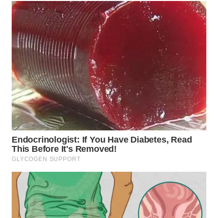
WN
MALUKU
WN
MALUT
WN
DAIRI
WN
DANAU
TOBA
WN
NIAS
WN