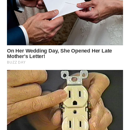
WN
TAPANULI
TENGAH
WN DELI
SERDANG
WN
TEBING
TINGGI
WN
PAKPAK
WN
KARAWANG
WN