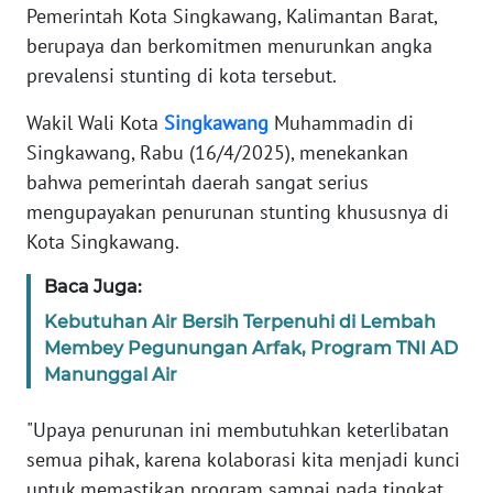
Pemerintah Kota Singkawang, Kalimantan Barat,
REDAKSI
berupaya dan berkomitmen menurunkan angka
prevalensi stunting di kota tersebut.
KARIR
Wakil Wali Kota
Singkawang
Muhammadin di
DISCLAIMER
Singkawang, Rabu (16/4/2025), menekankan
bahwa pemerintah daerah sangat serius
Wahana
News
mengupayakan penurunan stunting khususnya di
Regional
Kota Singkawang.
Baca Juga:
WN
SUMUT
Kebutuhan Air Bersih Terpenuhi di Lembah
Membey Pegunungan Arfak, Program TNI AD
WN
Manunggal Air
JAKARTA
"Upaya penurunan ini membutuhkan keterlibatan
WN
semua pihak, karena kolaborasi kita menjadi kunci
JABAR
untuk memastikan program sampai pada tingkat