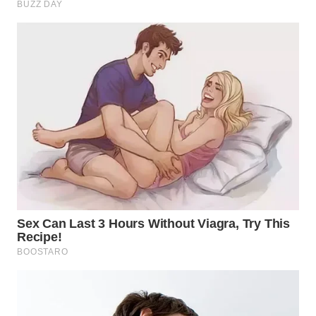
WN
INDRAMAYU
WN
KUNINGAN
WN
MAJALENGKA
WN
SUBANG
WN
SUKABUMI
WN
PURWAKARTA