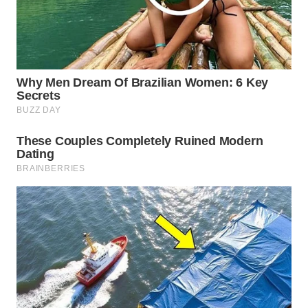
WN
NATUNA
WN
BINTAN
WN
MANDALIKA
WN
LIKUPANG
WN
LABUANBAJO
WN
BORNEO