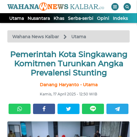
Utama
Nusantara
Khas
Serba-serbi
Opini
Indeks
WAHANA
Tutup
TV
Wahana News Kalbar
Utama
UTAMA
Pemerintah Kota Singkawang
Komitmen Turunkan Angka
NUSANTARA
Prevalensi Stunting
Danang Haryanto - Utama
KHAS
Kamis, 17 April 2025 - 12:50 WIB
SERBA-
SERBI
OPINI