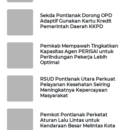
WAHANA
Sekda Pontianak Dorong OPD
DESA
Adaptif Gunakan Kartu Kredit
WISATA
Pemerintah Daerah KKPD
LAPAK
WAHANA
Pemkab Mempawah Tingkatkan
Kapasitas Agen PERISAI untuk
Perlindungan Pekerja Lebih
Wahana
Optimal
Network
RSUD Pontianak Utara Perkuat
KONSUMEN
Pelayanan Kesehatan Seiring
LISTRIK
Meningkatnya Kepercayaan
Masyarakat
MASYARAKAT
KELISTRIKAN
Pemkot Pontianak Perketat
Aturan Lalu Lintas untuk
WALINKI
Kendaraan Besar Melintas Kota