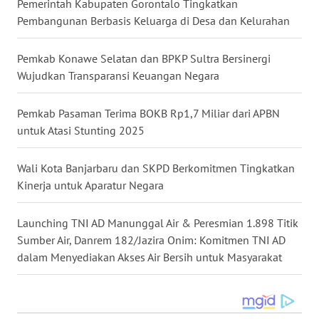
Pemerintah Kabupaten Gorontalo Tingkatkan
Pembangunan Berbasis Keluarga di Desa dan Kelurahan
WN
KALTARA
Pemkab Konawe Selatan dan BPKP Sultra Bersinergi
Wujudkan Transparansi Keuangan Negara
WN
KALSEL
Pemkab Pasaman Terima BOKB Rp1,7 Miliar dari APBN
untuk Atasi Stunting 2025
WN
KALTIM
Wali Kota Banjarbaru dan SKPD Berkomitmen Tingkatkan
Kinerja untuk Aparatur Negara
WN
SULSEL
Launching TNI AD Manunggal Air & Peresmian 1.898 Titik
Sumber Air, Danrem 182/Jazira Onim: Komitmen TNI AD
WN
GORONTALO
dalam Menyediakan Akses Air Bersih untuk Masyarakat
WN
SULUT