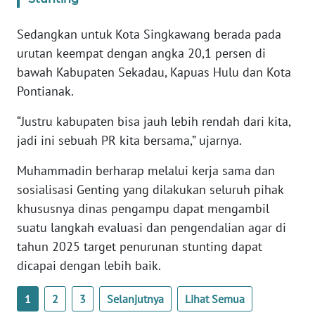
Sedangkan untuk Kota Singkawang berada pada
WN
urutan keempat dengan angka 20,1 persen di
SERAMBI
bawah Kabupaten Sekadau, Kapuas Hulu dan Kota
WN
Pontianak.
JAMBI
“Justru kabupaten bisa jauh lebih rendah dari kita,
jadi ini sebuah PR kita bersama,” ujarnya.
WN
SULTRA
Muhammadin berharap melalui kerja sama dan
sosialisasi Genting yang dilakukan seluruh pihak
WN
khususnya dinas pengampu dapat mengambil
NTB
suatu langkah evaluasi dan pengendalian agar di
tahun 2025 target penurunan stunting dapat
WN
SULTENG
dicapai dengan lebih baik.
WN
1
2
3
Selanjutnya
Lihat Semua
SULBAR