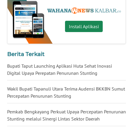
WN
NUSANTARA
Install Aplikasi
WN
JOGJA
Berita Terkait
WN
JATIM
Bupati Taput Launching Aplikasi Huta Sehat Inovasi
Digital Upaya Perepatan Penurunan Stunting
WN
BALI
Wakil Bupati Tapanuli Utara Terima Audensi BKKBN Sumut
Percepatan Penurunan Stunting
WN
KALBAR
Pemkab Bengkayang Perkuat Upaya Percepatan Penurunan
Stunting melalui Sinergi Lintas Sektor Daerah
WN
KALTENG