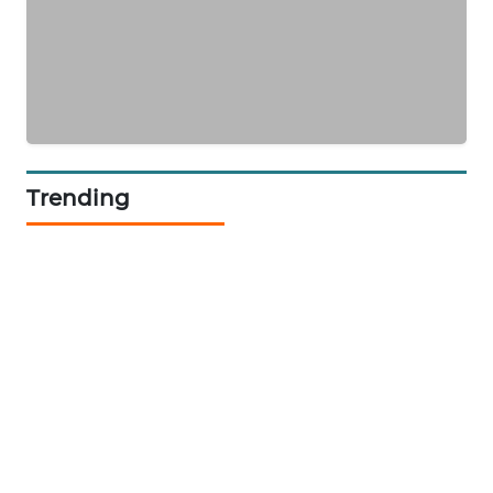
PORTAL
KONSUMEN
FORWAMKI
ALPERKLINAS
Trending
FORJASIDA
TAMBANG
NEWS
SITUNGIR
NEWS
SIDIKALANG
NEWS