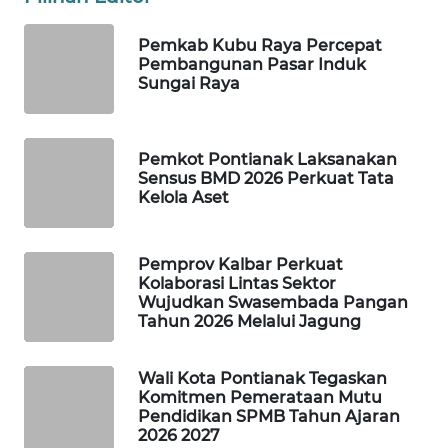
WAHANA
Pemkab Kubu Raya Percepat
Pembangunan Pasar Induk
SPORT
Sungai Raya
WAHANA
UMKM
Pemkot Pontianak Laksanakan
Sensus BMD 2026 Perkuat Tata
WAHANA
Kelola Aset
SELEB
Pemprov Kalbar Perkuat
WAHANA
Kolaborasi Lintas Sektor
PERSONA
Wujudkan Swasembada Pangan
Tahun 2026 Melalui Jagung
WAHANA
OTOMOTIF
Wali Kota Pontianak Tegaskan
Komitmen Pemerataan Mutu
WAHANA
Pendidikan SPMB Tahun Ajaran
2026 2027
HEALTH