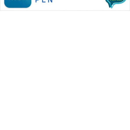
WAHANA MEDIA GROUP
|
|
|
WAHANA NEWS co
WAHANA TANI
WAHANA ADVOKAT
|
|
WAHANA INFRASTRUKTUR
WAHANA KONSUMEN
|
|
|
WAHANA LISTRIK
WAHANA TRAVEL
WAHANA TV
|
|
|
WAHANANEWS id
WAHANANEWS CO ID
WAHANANEWS NET
|
|
|
WAHANA SPORT ID
Wahana UMKM
Wahana Seleb
|
|
|
Wahana Persona
Wahana Otomotif
Wahana Health
|
Wahana Desa Wisata
Lapak Wahana