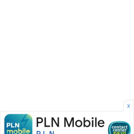
SONYA
ASA
NEWS
X