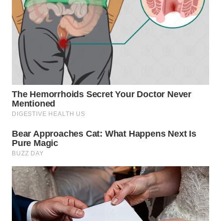
LANGKAT
WN
TAPANULI
SELATAN
WN
TANJUNG
LESUNG
WN
KARO
WN
SIMALUNGUN
WN
LABUHANBATU