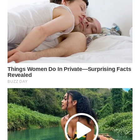
WN
PRIANGAN
TIMUR
WN
SEMARANG
WN
SOLO
WN
BOROBUDUR
WN
MADURA
WN
SURABAYA