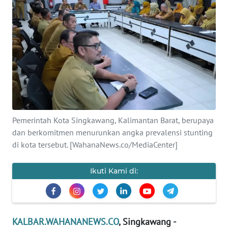
Informasi
INDEKS
BERITA
KONTAK
KAMI
INFO
Pemerintah Kota Singkawang, Kalimantan Barat, berupaya
IKLAN
dan berkomitmen menurunkan angka prevalensi stunting
di kota tersebut. [WahanaNews.co/MediaCenter]
TENTANG
KAMI
Ikuti Kami di:
PEDOMAN
MEDIA
SIBER
KALBAR.WAHANANEWS.CO
, Singkawang -