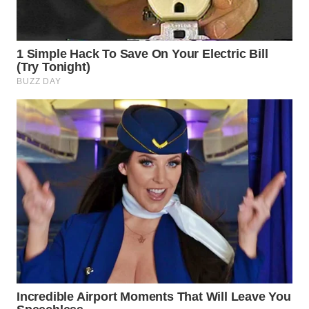
BEKASI
WN
BOGOR
WN
DEPOK
WN
TAPANULI
UTARA
WN
SAMOSIR
WN
PADANG
LAWAS