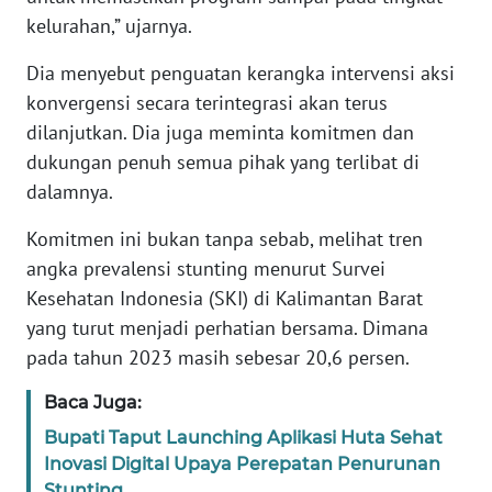
kelurahan,” ujarnya.
WN
BANTEN
Dia menyebut penguatan kerangka intervensi aksi
konvergensi secara terintegrasi akan terus
WN
dilanjutkan. Dia juga meminta komitmen dan
NTT
dukungan penuh semua pihak yang terlibat di
dalamnya.
WN
KEPRI
Komitmen ini bukan tanpa sebab, melihat tren
angka prevalensi stunting menurut Survei
WN
Kesehatan Indonesia (SKI) di Kalimantan Barat
PAPUA
yang turut menjadi perhatian bersama. Dimana
pada tahun 2023 masih sebesar 20,6 persen.
WN
PAPUA
Baca Juga:
BARAT
Bupati Taput Launching Aplikasi Huta Sehat
Inovasi Digital Upaya Perepatan Penurunan
WN
Stunting
RIAU