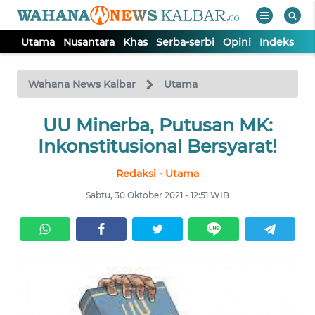
Utama
Nusantara
Khas
Serba-serbi
Opini
Indeks
WAHANA
Tutup
TV
Wahana News Kalbar
Utama
UTAMA
UU Minerba, Putusan MK:
Inkonstitusional Bersyarat!
NUSANTARA
Redaksi - Utama
Sabtu, 30 Oktober 2021 - 12:51 WIB
KHAS
SERBA-
SERBI
OPINI