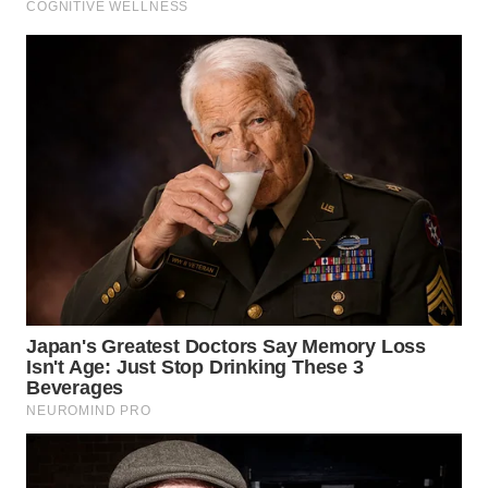
WN
MALUKU
WN
MALUT
WN
DAIRI
WN
DANAU
TOBA
WN
NIAS
WN