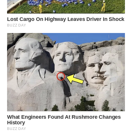
WN
PRIANGAN
TIMUR
WN
SEMARANG
WN
SOLO
WN
BOROBUDUR
WN
MADURA
WN
SURABAYA