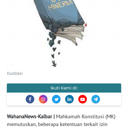
Informasi
INDEKS
BERITA
KONTAK
KAMI
INFO
IKLAN
Ilustrasi
TENTANG
Ikuti Kami di:
KAMI
PEDOMAN
MEDIA
WahanaNews-Kalbar |
Mahkamah Konstitusi (MK)
SIBER
memutuskan, beberapa ketentuan terkait izin