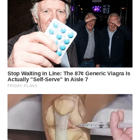
LANGKAT
WN
TAPANULI
SELATAN
WN
TANJUNG
LESUNG
WN
KARO
WN
SIMALUNGUN
WN
LABUHANBATU