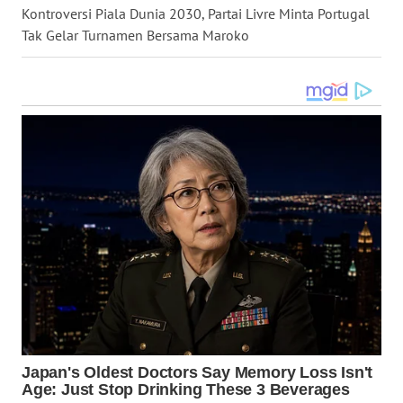
Kontroversi Piala Dunia 2030, Partai Livre Minta Portugal
Tak Gelar Turnamen Bersama Maroko
WN
KALTARA
WN
KALSEL
WN
KALTIM
WN
SULSEL
WN
GORONTALO
WN
SULUT