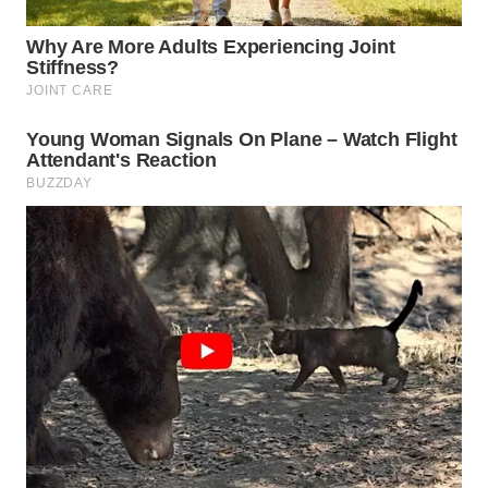
BEKASI
WN
BOGOR
WN
DEPOK
WN
TAPANULI
UTARA
WN
SAMOSIR
WN
PADANG
LAWAS