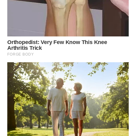
WN
TAPANULI
TENGAH
WN DELI
SERDANG
WN
TEBING
TINGGI
WN
PAKPAK
WN
KARAWANG
WN