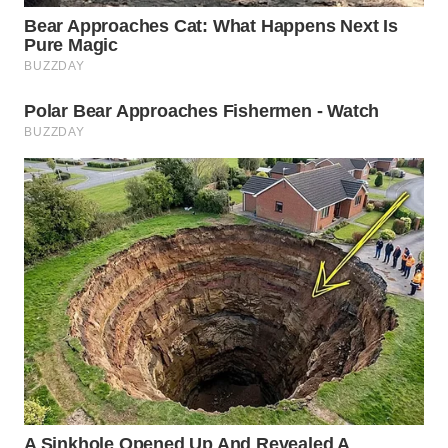
WN
SUMEDANG
WN
CIANJUR
WN
KEPULAUAN
SERIBU
WN
TANGERANG
WN
BINJAI
WN
CIREBON