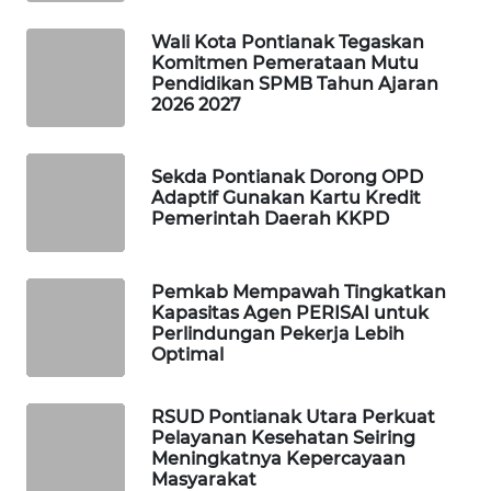
Wali Kota Pontianak Tegaskan
WAHANA
Komitmen Pemerataan Mutu
SPORT
Pendidikan SPMB Tahun Ajaran
2026 2027
WAHANA
UMKM
Sekda Pontianak Dorong OPD
Adaptif Gunakan Kartu Kredit
WAHANA
Pemerintah Daerah KKPD
SELEB
Pemkab Mempawah Tingkatkan
WAHANA
Kapasitas Agen PERISAI untuk
PERSONA
Perlindungan Pekerja Lebih
Optimal
WAHANA
OTOMOTIF
RSUD Pontianak Utara Perkuat
Pelayanan Kesehatan Seiring
WAHANA
Meningkatnya Kepercayaan
HEALTH
Masyarakat