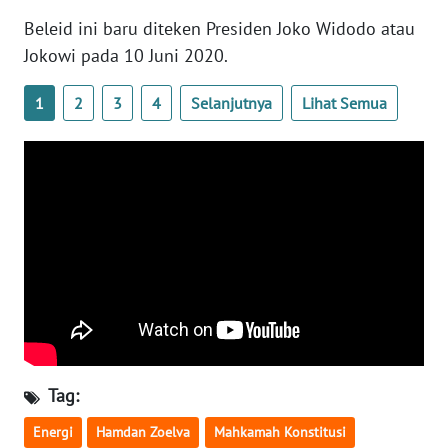
Beleid ini baru diteken Presiden Joko Widodo atau
WN
Jokowi pada 10 Juni 2020.
SERAMBI
1
2
3
4
Selanjutnya
Lihat Semua
WN
JAMBI
WN
SULTRA
WN
NTB
WN
SULTENG
Tag:
WN
Energi
Hamdan Zoelva
Mahkamah Konstitusi
SULBAR