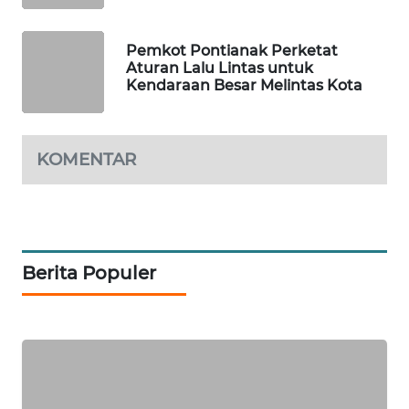
WAHANA
Pemkot Pontianak Perketat
DESA
Aturan Lalu Lintas untuk
WISATA
Kendaraan Besar Melintas Kota
LAPAK
WAHANA
KOMENTAR
Wahana
Network
KONSUMEN
Berita Populer
LISTRIK
MASYARAKAT
KELISTRIKAN
WALINKI