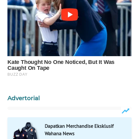
Wahana
Media
Group
WAHANA
NEWS
WAHANA
TANI
WAHANA
ADVOKAT
Advertorial
WAHANA
INFRASTRUKTUR
Dapatkan Merchandise Eksklusif
WAHANA
Wahana News
KONSUMEN