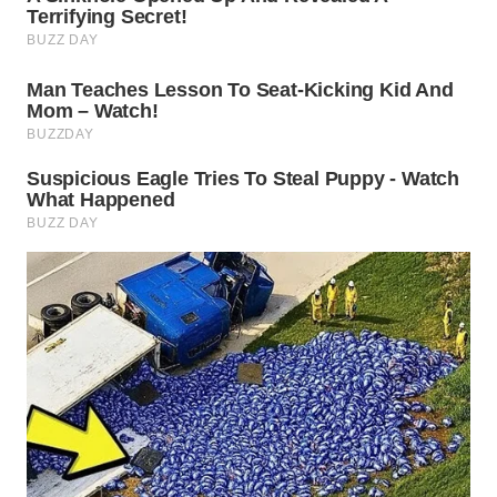
WN
INDRAMAYU
WN
KUNINGAN
WN
MAJALENGKA
WN
SUBANG
WN
SUKABUMI
WN
PURWAKARTA