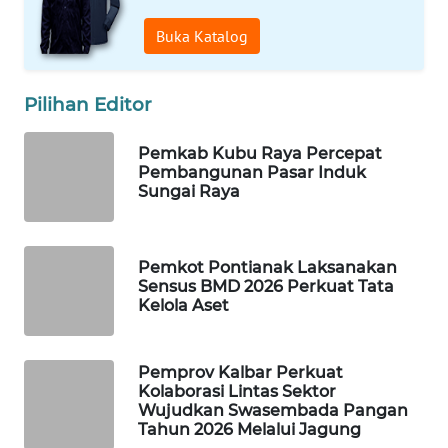
Buka Katalog
WAHANA
LISTRIK
Pilihan Editor
WAHANA
TRAVEL
Pemkab Kubu Raya Percepat
Pembangunan Pasar Induk
Sungai Raya
WAHANA
TV
Pemkot Pontianak Laksanakan
WAHANANEWS
Sensus BMD 2026 Perkuat Tata
ID
Kelola Aset
WAHANANEWS
CO ID
Pemprov Kalbar Perkuat
Kolaborasi Lintas Sektor
Wujudkan Swasembada Pangan
WAHANANEWS
Tahun 2026 Melalui Jagung
NET