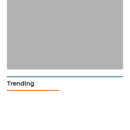
ID
MAWAKA
ID
MARTABAT
NET
PLN
WATCH
MKLI
Trending
LPKKI
LKKI
KOPEKLIN