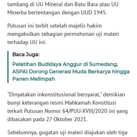
tambang di UU Mineral dan Batu Bara atau UU
REDAKSI
Minerba bertentangan dengan UUD 1945.
KARIR
Putusan ini terbit setelah majelis hakim
mengabulkan sebagian permohonan uji materi
DISCLAIMER
terhadap UU ini.
Wahana
Baca Juga:
News
Regional
Pelatihan Budidaya Anggur di Sumedang,
ASPAI Dorong Generasi Muda Berkarya hingga
Panen Melimpah
WN
SUMUT
"Dinyatakan inkonstitusional bersyarat," demikian
bunyi keterangan resmi Mahkamah Konstitusi
WN
JAKARTA
terkait Putusan Nomor 64/PUU-XVIII/2020 ini yang
dibacakan pada 27 Oktober 2021.
WN
JABAR
Sebelumnya, gugatan uji materi diajukan oleh tiga