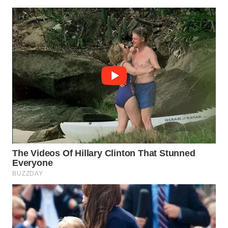
WN
NATUNA
WN
BINTAN
WN
MANDALIKA
WN
LIKUPANG
WN
LABUANBAJO
WN
BORNEO