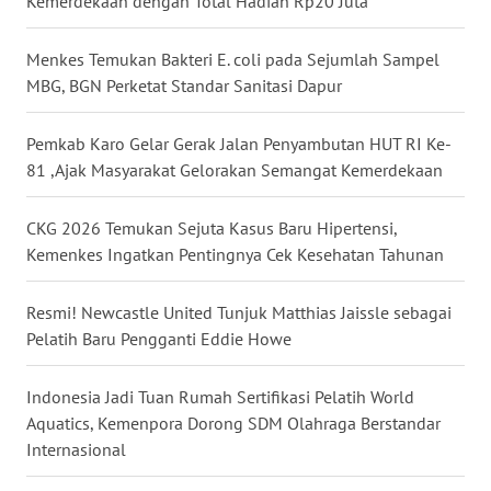
Kemerdekaan dengan Total Hadiah Rp20 Juta
WN
Menkes Temukan Bakteri E. coli pada Sejumlah Sampel
NUSANTARA
MBG, BGN Perketat Standar Sanitasi Dapur
WN
Pemkab Karo Gelar Gerak Jalan Penyambutan HUT RI Ke-
JOGJA
81 ,Ajak Masyarakat Gelorakan Semangat Kemerdekaan
WN
CKG 2026 Temukan Sejuta Kasus Baru Hipertensi,
JATIM
Kemenkes Ingatkan Pentingnya Cek Kesehatan Tahunan
WN
Resmi! Newcastle United Tunjuk Matthias Jaissle sebagai
BALI
Pelatih Baru Pengganti Eddie Howe
WN
KALBAR
Indonesia Jadi Tuan Rumah Sertifikasi Pelatih World
Aquatics, Kemenpora Dorong SDM Olahraga Berstandar
Internasional
WN
KALTENG