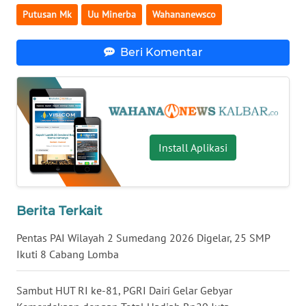
Putusan Mk
Uu Minerba
Wahananewsco
WN
BABEL
Beri Komentar
WN
SUMBAR
WN
Install Aplikasi
SUMSEL
WN
BENGKULU
Berita Terkait
WN
Pentas PAI Wilayah 2 Sumedang 2026 Digelar, 25 SMP
LAMPUNG
Ikuti 8 Cabang Lomba
WN
Sambut HUT RI ke-81, PGRI Dairi Gelar Gebyar
JATENG