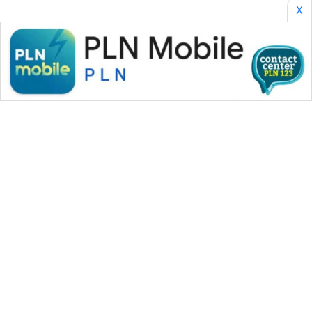
X
SONYA
ASA
NEWS
WAHANA MEDIA GROUP
|
|
|
WAHANA NEWS co
WAHANA TANI
WAHANA ADVOKAT
|
|
WAHANA INFRASTRUKTUR
WAHANA KONSUMEN
|
|
|