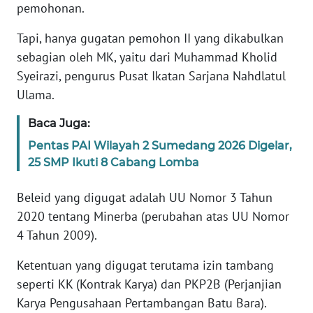
pemohonan.
WN
Tapi, hanya gugatan pemohon II yang dikabulkan
BANTEN
sebagian oleh MK, yaitu dari Muhammad Kholid
Syeirazi, pengurus Pusat Ikatan Sarjana Nahdlatul
WN
NTT
Ulama.
Baca Juga:
WN
KEPRI
Pentas PAI Wilayah 2 Sumedang 2026 Digelar,
25 SMP Ikuti 8 Cabang Lomba
WN
PAPUA
Beleid yang digugat adalah UU Nomor 3 Tahun
2020 tentang Minerba (perubahan atas UU Nomor
WN
4 Tahun 2009).
PAPUA
BARAT
Ketentuan yang digugat terutama izin tambang
seperti KK (Kontrak Karya) dan PKP2B (Perjanjian
WN
Karya Pengusahaan Pertambangan Batu Bara).
RIAU